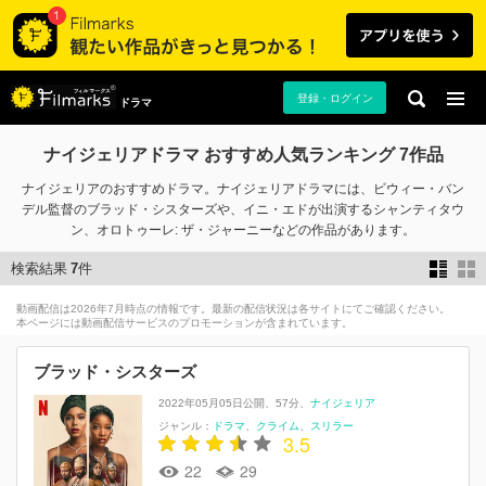
登録・ログイン
ドラマ
ナイジェリアドラマ おすすめ人気ランキング 7作品
ナイジェリアのおすすめドラマ。ナイジェリアドラマには、ビウィー・バン
デル監督のブラッド・シスターズや、イニ・エドが出演するシャンティタウ
ン、オロトゥーレ: ザ・ジャーニーなどの作品があります。
検索結果
7
件
動画配信は2026年7月時点の情報です。最新の配信状況は各サイトにてご確認ください。
本ページには動画配信サービスのプロモーションが含まれています。
ブラッド・シスターズ
2022年05月05日公開
57分
ナイジェリア
ジャンル：
ドラマ
クライム
スリラー
3.5
22
29