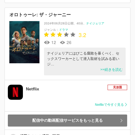
オロトゥーレ: ザ・ジャーニー
2024年06月28日公開
40分
ナイジェリア
ジャンル：
ドラマ
3.2
12
26
ナイジェリアにはびこる腐敗を暴くべく、セ
ックスワーカーとして潜入取材を試みる若い
ジ…
>>続きを読む
見放題
Netflix
Netflixで今すぐ見る
配信中の動画配信サービスをもっと見る