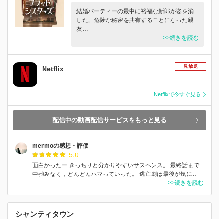
結婚パーティーの最中に裕福な新郎が姿を消
した。危険な秘密を共有することになった親
友…
>>続きを読む
見放題
Netflix
Netflixで今すぐ見る
配信中の動画配信サービスをもっと見る
menmoの感想・評価
5.0
面白かったー きっちりと分かりやすいサスペンス。 最終話まで
中弛みなく，どんどんハマっていった。 逃亡劇は最後が気に…
>>続きを読む
シャンティタウン