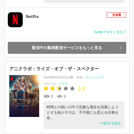
見放題
Netflix
Netflixで今すぐ見る
配信中の動画配信サービスをもっと見る
アニクラポ：ライズ・オブ・ザ・スペクター
2024年03月01日公開
74分
ナイジェリア
ジャンル：
ドラマ
2.5
2
6
時間との戦いの中で悲惨な運命を回避しよう
とする旅人サロは、不可能にも思える任務を
命…
>>続きを読む