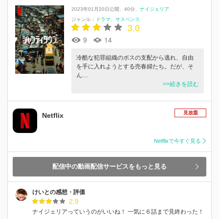
2023年01月20日公開
40分
ナイジェリア
ジャンル：
ドラマ
サスペンス
3.0
9
14
冷酷な犯罪組織のボスの支配から逃れ、自由
を手に入れようとする売春婦たち。だが、そ
ん…
>>続きを読む
見放題
Netflix
Netflixで今すぐ見る
配信中の動画配信サービスをもっと見る
けいとの感想・評価
2.9
ナイジェリアっていうのがいいね！ 一気に６話まで見終わった！