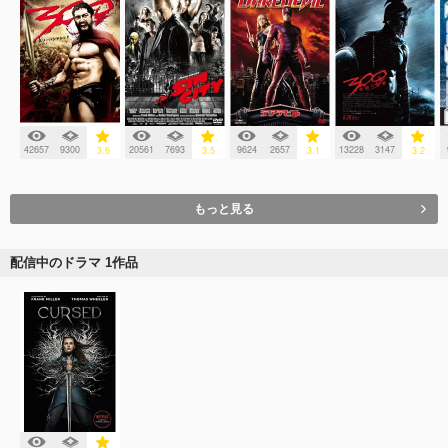
42657
9300
20561
7693
9624
2657
13228
3147
3.6
3.5
3.1
3.2
もっと見る
配信中のドラマ 1作品