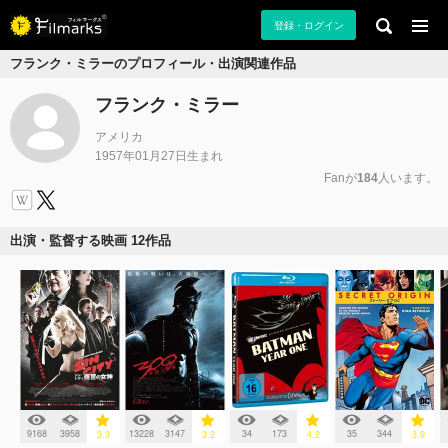
登録・ログイン
フランク・ミラーのプロフィール・出演関連作品
フランク・ミラー
アメリカ
1957年01月27日生まれ
Fanが
184
人います。
出演・監督する映画 12作品
9168
3958
13228
3147
34
173
35
344
3.3
3.2
4.2
3.9