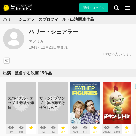
登録・ログイン
ハリー・シェアラーのプロフィール・出演関連作品
ハリー・シェアラー
アメリカ
1943年12月23日生まれ
Fanが
3
人います。
出演・監督する映画 15作品
スパイナル・タ
ザ・シンプソン
ップⅡ 最後の爆
ズ 神の御子は
音
今宵しも？
10
158
12
12
1034
914
29523
2375
-
3.5
3.4
3.2