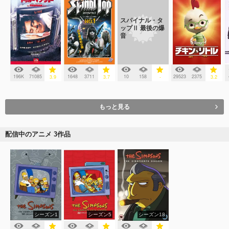
スパイナル・タ
ップⅡ 最後の爆
音
196K
71085
1648
3711
10
158
29523
2375
3.9
3.7
-
3.2
もっと見る
配信中のアニメ 3作品
シーズン1
シーズン5
シーズン18