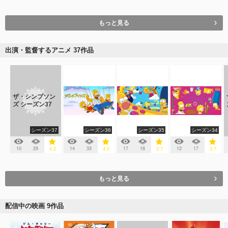
もっと見る
出演・監督するアニメ 37作品
ザ・シンプソン
ズ シーズン37
シーズン37
シーズン36
シーズン35
シーズン34
10
29
14
33
17
18
12
17
4.2
4.0
3.7
3.7
もっと見る
配信中の映画 9作品