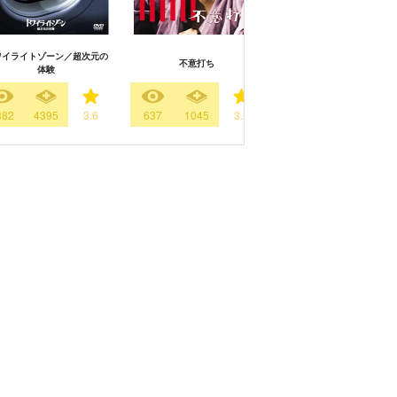
ワイライトゾーン／超次元の
不意打ち
シャイニング 北米公開
体験
382
4395
3.6
637
1045
3.7
1350
1305
4.