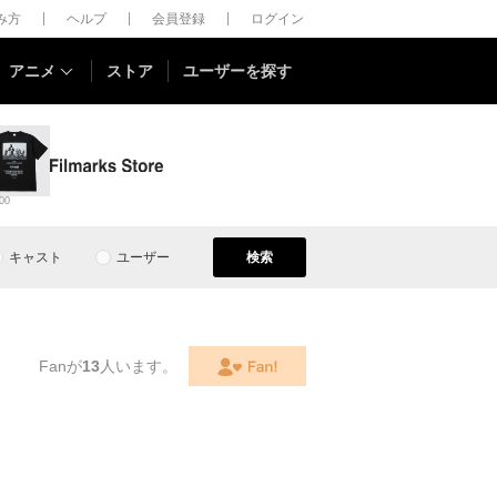
しみ方
ヘルプ
会員登録
ログイン
アニメ
ストア
ユーザーを探す
00
キャスト
ユーザー
検索
Fanが
13
人います。