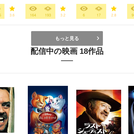
5
3.6
164
193
3.2
6
17
2.8
9
もっと見る
配信中の映画 18作品