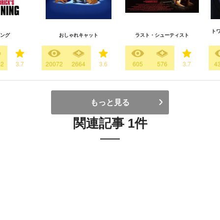
ト
ング
おしゃれキャット
ラスト・シューティスト
62
3.7
20072
2664
3.6
605
576
3.7
4
もっと見る
関連記事 1件