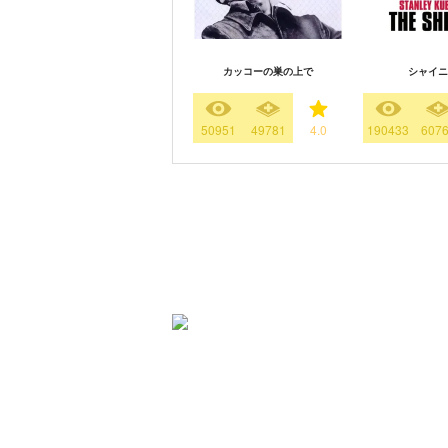
カッコーの巣の上で
シャイニ
50951
49781
4.0
190433
607