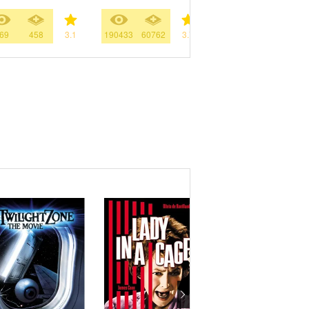
69
458
3.1
190433
60762
3.7
1350
1305
4.