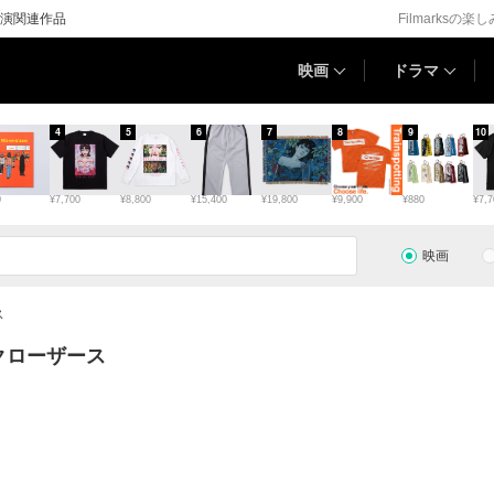
演関連作品
Filmarksの楽
映画
ドラマ
4
5
6
7
8
9
10
0
¥7,700
¥8,800
¥15,400
¥19,800
¥9,900
¥880
¥7,7
映画
ス
クローザース