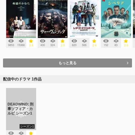
9853
15366
400
324
620
566
152
83
3.9
2.5
2.9
2.9
もっと見る
配信中のドラマ 1作品
DEADWIND: 刑
事ソフィア・カ
ルピ シーズン1
シーズン1