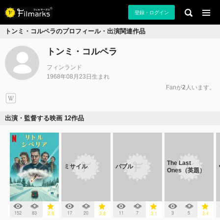
登録・ログイン
トンミ・コルペラのプロフィール・出演関連作品
トンミ・コルペラ
フィンランド
1968年08月23日生まれ
Fanが
2
人います。
出演・監督する映画 12作品
The Last
ミサイル
バブル
Ones（英題）
152
83
17
20
11
7
3
5
2.9
3.8
3.1
3.4