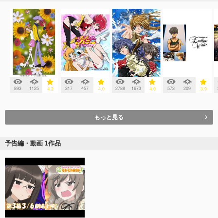
893
1125
317
457
2788
1673
573
209
4.2
4.0
4.0
3.9
もっと見る
予告編・動画 1作品