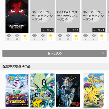
Go！Go！ コリ
Go！Go！ コリ
Go！Go！ コリ
ー・カーソン シ
ー・カーソン シ
ー・カーソン シ
ーズン6
ーズン5
ーズン4
シーズン6
シーズン5
シーズン4
151
66
3
2
2
2
3
2
2.8
4.0
4.0
4.0
もっと見る
配信中の映画 4作品