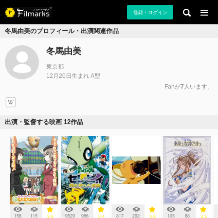
登録・ログイン
冬馬由美のプロフィール・出演関連作品
冬馬由美
東京都
12月20日生まれ A型
Fanが
7
人います。
出演・監督する映画 12作品
158
115
19529
986
817
292
105
88
3.6
3.4
3.8
3.5