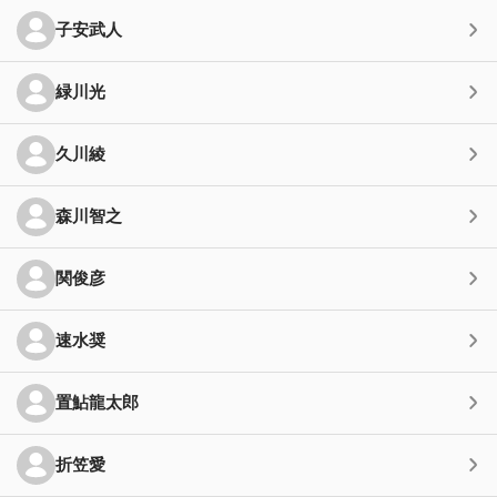
子安武人
緑川光
久川綾
森川智之
関俊彦
速水奨
置鮎龍太郎
折笠愛