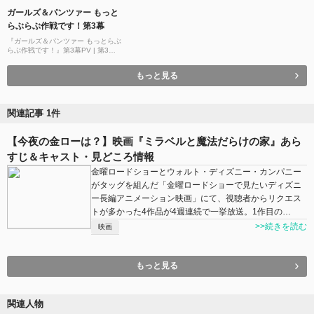
ガールズ＆パンツァー もっと
らぶらぶ作戦です！第3幕
『ガールズ＆パンツァー もっとらぶ
らぶ作戦です！』第3幕PV | 第3幕3
月6日(金)劇場上映！
もっと見る
関連記事 1件
【今夜の金ローは？】映画『ミラベルと魔法だらけの家』あら
すじ＆キャスト・見どころ情報
金曜ロードショーとウォルト・ディズニー・カンパニー
がタッグを組んだ「金曜ロードショーで見たいディズニ
ー長編アニメーション映画」にて、視聴者からリクエス
トが多かった4作品が4週連続で一挙放送。1作目の…
>>続きを読む
映画
もっと見る
関連人物