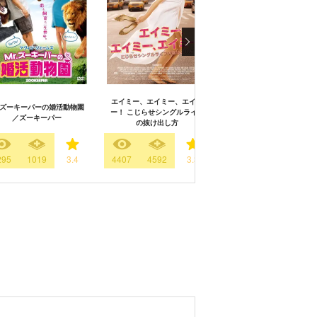
エイミー、エイミー、エイミ
r.ズーキーパーの婚活動物園
ー！ こじらせシングルライフ
エージェント・ゾーハン
／ズーキーパー
の抜け出し方
295
1019
3.4
4407
4592
3.3
2288
1211
3.