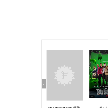
The Comeback King（原題）
ザ・バ