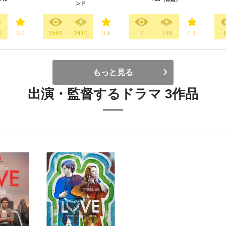
ンド
2
3.0
1562
2410
3.9
7
149
4.1
もっと見る
出演・監督するドラマ 3作品