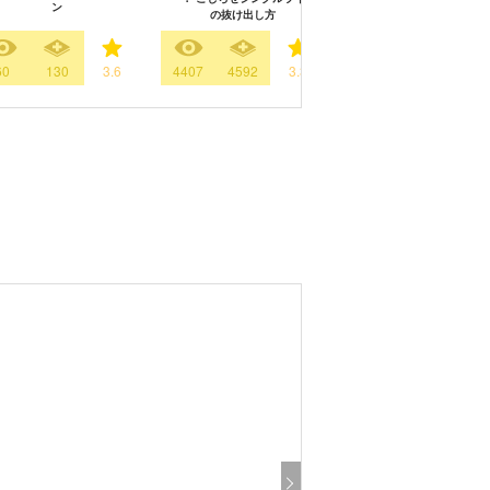
ン
の抜け出し方
60
130
3.6
4407
4592
3.3
1931
1046
3.