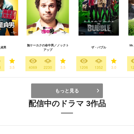
無ケーカクの命中男／ノックト
M
童貞男
ザ・バブル
アップ
1
3.5
4069
2230
3.5
1206
1352
3.0
1
もっと見る
配信中のドラマ 3作品