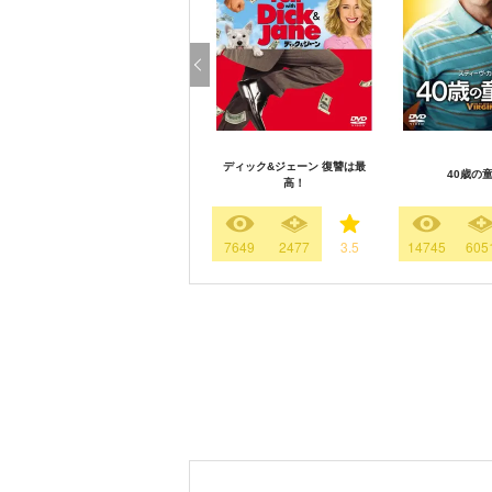
ディック&ジェーン 復讐は最
40歳の
高！
7649
2477
3.5
14745
605