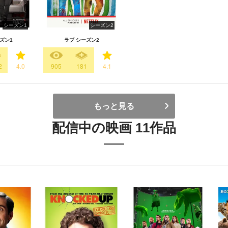
シーズン1
シーズン2
ズン1
ラブ シーズン2
2
4.0
905
181
4.1
もっと見る
配信中の映画 11作品