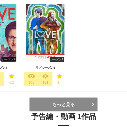
シーズン3
シーズン2
ズン3
ラブ シーズン2
4
4.2
905
181
4.1
もっと見る
予告編・動画 1作品