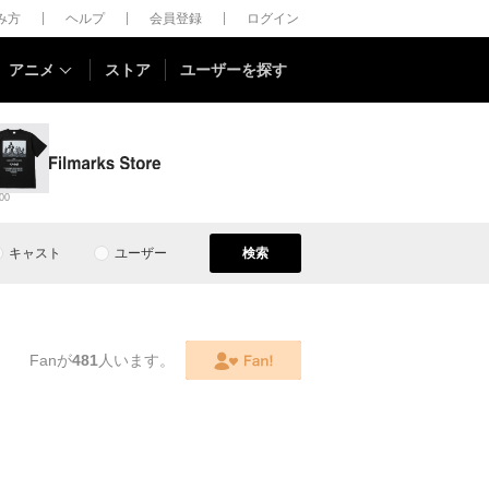
しみ方
ヘルプ
会員登録
ログイン
アニメ
ストア
ユーザーを探す
00
キャスト
ユーザー
検索
Fanが
481
人います。