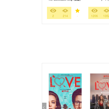
2
214
-
1206
135