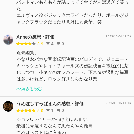
バンドマンあるあるが詰まってて全てがあほ過ぎて笑っ
た。
エルヴィス役がジャックホワイトだったり、ポールがジ
ャックブラックだったり意外にも豪華。笑
Anneの感想・評価
2025/10/04 12:59
4
0
3.9
過去鑑賞。
かなりおバカな音楽伝記映画のパロディで、ジョニー・
キャッシュやレイ・チャールズの伝記映画を徹底的に茶
化しつつ、小ネタのオンパレード。下ネタや過剰な描写
は多いけれど、ロック好きならかなり楽…
>>続きを読む
うめぼしすっぱまんの感想・評価
2025/09/15 01:16
1
0
5.0
ジョンCライリーかっけえほんますこ
最後に号泣するなんて思わんやん最高
これはベスト10に入るわ