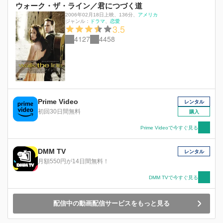
ウォーク・ザ・ライン／君につづく道
2006年02月18日上映
、
136分
、
アメリカ
ジャンル：
ドラマ
恋愛
3.5
4127
4458
Prime Video
レンタル
初回30日間無料
購入
Prime Videoで今すぐ見る
DMM TV
レンタル
月額550円が14日間無料！
DMM TVで今すぐ見る
配信中の動画配信サービスをもっと見る