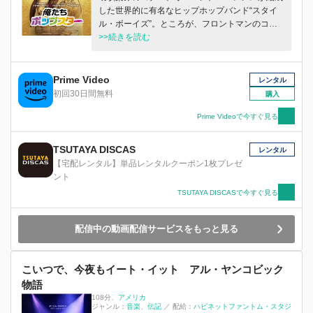
した世界的に有名なヒップホップバンド“スタイ
ル・ボーイズ”。ところが、フロントマンのコナ
ーが“コナー4リアル”として突然ソロデビュー
>>続きを読む
し、バンドは呆気なく解散。専属DJに成り下が
ったオーエンと引退して農家を営むローレンスを
尻目に、ファーストアルバムが大ヒットして人気
Prime Video
レンタル
絶頂のコナーは自分のドキュメンタリーを製作す
初回30日間無料
購入
ることに。しかし、やる事なす事が全て裏目に出
てしまい、セカンドアルバムは不評で大コケ、世
Prime Videoで今すぐ見る
界ツアーも大トラブルで中止に追い込まれてしま
う。果たして、彼らの運命は・・・？
TSUTAYA DISCAS
レンタル
【宅配レンタル】単品レンタルクーポン1枚プレゼ
ント
TSUTAYA DISCASで今すぐ見る
配信中の動画配信サービスをもっと見る
こいつで、今夜もイート・イット アル・ヤンコビック
物語
108分
、
アメリカ
ジャンル：
音楽
伝記
／
配給：
ハピネットファントム・スタジ