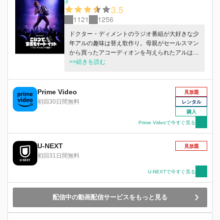
オ
3.5
1121
1256
ドクター・ディメントのラジオ番組が大好きな少
年アルの趣味は替え歌作り。母親がセールスマン
から買ったアコーディオンを与えられたアルはそ
の演奏に夢中になり、ミュージシャンになろうと
>>続きを読む
決心。高校卒業後、親元を離れたアルはバンド仲
間を見つけられず、ソロ活動をせざるを得ない
が、ザ・ナックの「マイ・シャローナ」の替え歌
Prime Video
見放題
「マイ・ボロニア（ボローニャ）」がラジオで大
初回30日間無料
レンタル
ウケしたことを機に、彼はプロ歌手の道を歩み始
購入
める。
Prime Videoで今すぐ見る
U-NEXT
見放題
初回31日間無料
U-NEXTで今すぐ見る
配信中の動画配信サービスをもっと見る