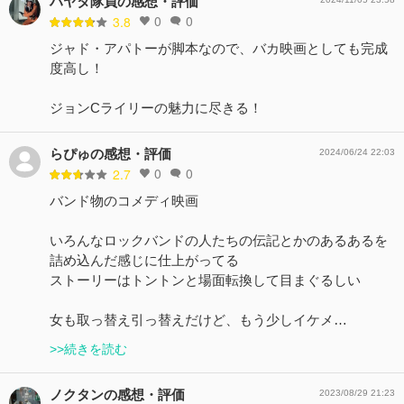
ハヤタ隊員の感想・評価
0
0
3.8
ジャド・アパトーが脚本なので、バカ映画としても完成
度高し！
ジョンCライリーの魅力に尽きる！
らぴゅの感想・評価
2024/06/24 22:03
0
0
2.7
バンド物のコメディ映画
いろんなロックバンドの人たちの伝記とかのあるあるを
詰め込んだ感じに仕上がってる
ストーリーはトントンと場面転換して目まぐるしい
女も取っ替え引っ替えだけど、もう少しイケメ…
>>続きを読む
ノクタンの感想・評価
2023/08/29 21:23