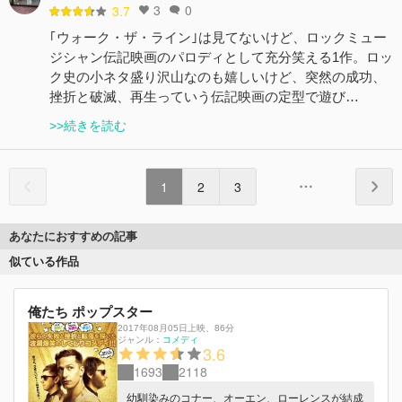
3
0
3.7
｢ウォーク・ザ・ライン｣は見てないけど、ロックミュー
ジシャン伝記映画のパロディとして充分笑える1作。ロッ
ク史の小ネタ盛り沢山なのも嬉しいけど、突然の成功、
挫折と破滅、再生っていう伝記映画の定型で遊び…
>>続きを読む
1
2
3
あなたにおすすめの記事
似ている作品
俺たち ポップスター
2017年08月05日上映
、
86分
ジャンル：
コメディ
3.6
1693
2118
幼馴染みのコナー、オーエン、ローレンスが結成