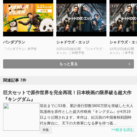
パンダプラン
シャドウズ・エッジ
シャドウズ・エ
『パンダプラン』本予告
12月12日(金)公開 『シャドウズ・
12月12日(金)公
エッジ』｜30秒予告
エッジ』｜本予告
もっと見る
関連記事 7件
巨大セットで原作世界を完全再現！日本映画の限界破る超大作
『キングダム』
現在までに53巻、累計発行部数3800万部を突破した大人
気漫画を原作とした超大作映画『キングダム』が4月19
日より公開されます。本作は、紀元前の中国春秋戦国時
代を舞台に、天下の大将軍になる夢を持つ孤…
>>続きを読む
特集