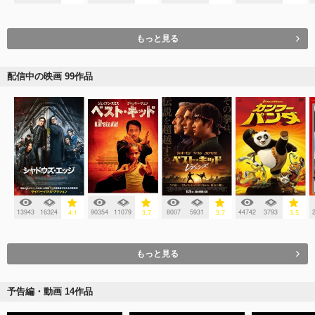
もっと見る
配信中の映画 99作品
13943
16324
90354
11079
8007
5931
44742
3793
4.1
3.7
3.7
3.5
もっと見る
予告編・動画 14作品