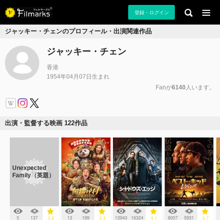
登録・ログイン
ジャッキー・チェンのプロフィール・出演関連作品
ジャッキー・チェン
香港
1954年04月07日生まれ
Fanが
6140
人います。
出演・監督する映画 122作品
Unexpected
Family（英題）
5
137
13
199
13943
16324
8007
5931
3.8
3.3
4.1
3.7