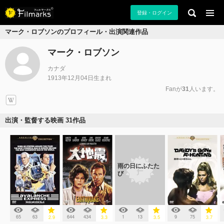
登録・ログイン
マーク・ロブソンのプロフィール・出演関連作品
マーク・ロブソン
カナダ
1913年12月04日生まれ
Fanが
31
人います。
出演・監督する映画 31作品
雨の日にふたた
び
65
63
644
434
1
13
9
75
2.9
3.3
3.5
3.7