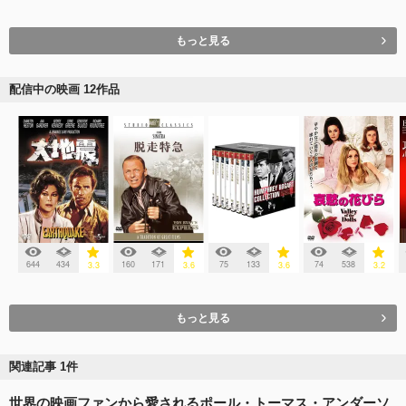
もっと見る
配信中の映画 12作品
644
434
160
171
75
133
74
538
3.3
3.6
3.6
3.2
もっと見る
関連記事 1件
世界の映画ファンから愛されるポール・トーマス・アンダーソ