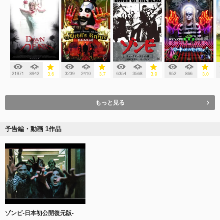
21971
8942
3239
2410
6354
3568
952
866
3.6
3.7
3.9
3.0
もっと見る
予告編・動画 1作品
ゾンビ-日本初公開復元版-