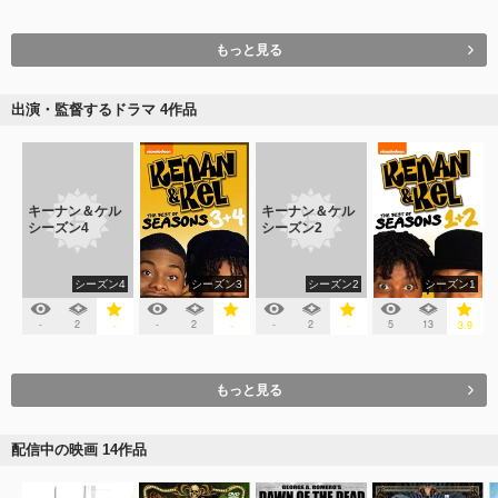
もっと見る
出演・監督するドラマ 4作品
キーナン＆ケル
キーナン＆ケル
シーズン4
シーズン2
シーズン4
シーズン3
シーズン2
シーズン1
-
2
-
2
-
2
5
13
-
-
-
3.9
もっと見る
配信中の映画 14作品