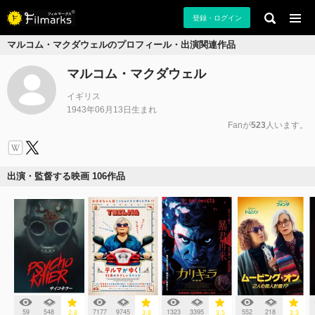
登録・ログイン
マルコム・マクダウェルのプロフィール・出演関連作品
マルコム・マクダウェル
イギリス
1943年06月13日生まれ
Fanが
523
人います。
出演・監督する映画 106作品
59
548
7177
9745
1323
3395
552
218
2.8
3.8
3.5
3.3