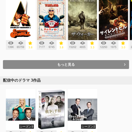
139K
65759
7177
9745
15202
4655
12250
1975
3.8
3.8
3.3
3.0
もっと見る
配信中のドラマ 3作品
シーズン3
シーズン2