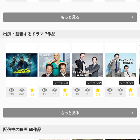
もっと見る
出演・監督するドラマ 7作品
シーズン3
シーズン2
シーズン1
719
640
15
10
19
8
27
30
3.8
3.8
3.6
3.9
もっと見る
配信中の映画 60作品