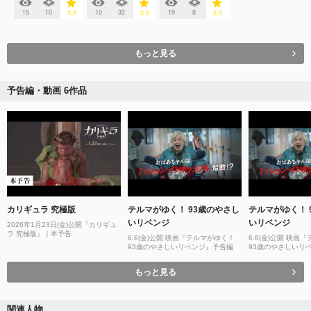
15
10
10
32
19
8
3.8
3.8
3.6
もっと見る
予告編・動画 6作品
カリギュラ 究極版
テルマがゆく！ 93歳のやさし
テルマがゆく！ 
いリベンジ
いリベンジ
2026年1月23日(金)公開『カリギュ
ラ 究極版』｜本予告
6.6(金)公開 映画『テルマがゆく！
6.6(金)公開 映画
93歳のやさしいリベンジ』予告編
93歳のやさしいリ
編
もっと見る
関連人物