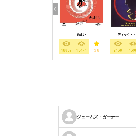
めまい
ディック・ト
18859
15474
3.8
2168
169
ジェームズ・ガーナー