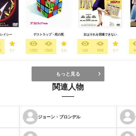
レイシー
デストラップ・死の罠
女はそれを我慢できない
8
3.1
1250
1562
3.6
162
699
3.7
9
もっと見る
関連人物
ジョーン・ブロンデル