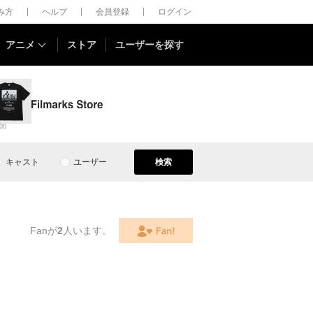
しみ方
ヘルプ
会員登録
ログイン
アニメ
ストア
ユーザーを探す
00
キャスト
ユーザー
検索
Fanが
2
人います。