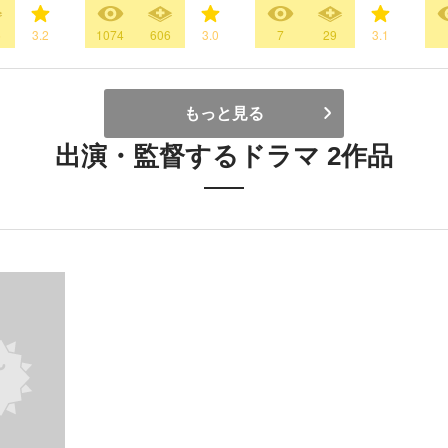
5
3.2
1074
606
3.0
7
29
3.1
もっと見る
出演・監督するドラマ 2作品