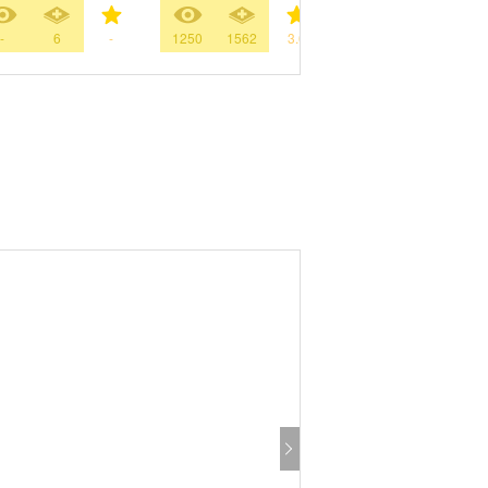
-
6
-
1250
1562
3.6
969
1282
3.