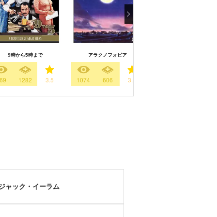
9時から5時まで
アラクノフォビア
決断の3時10分
69
1282
3.5
1074
606
3.0
569
613
3.
ジャック・イーラム