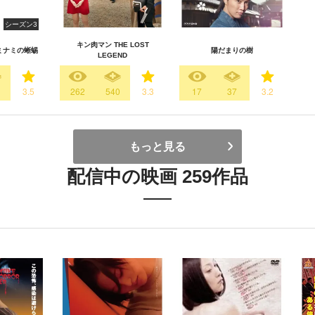
シーズン3
キン肉マン THE LOST
 ミナミの蜥蜴
陽だまりの樹
LEGEND
3.5
262
540
3.3
17
37
3.2
もっと見る
配信中の映画 259作品