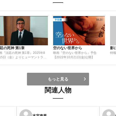
廷の死神 第1章
空のない世界から
影
画『法廷の死神 第1章』2025年8
映画『空のない世界から』予告
特
15日（金）よりヒューマントラス
【2022年10月21日(金)公開】
シネマ渋谷、シネマート新宿にて
開
もっと見る
関連人物
本宮泰風