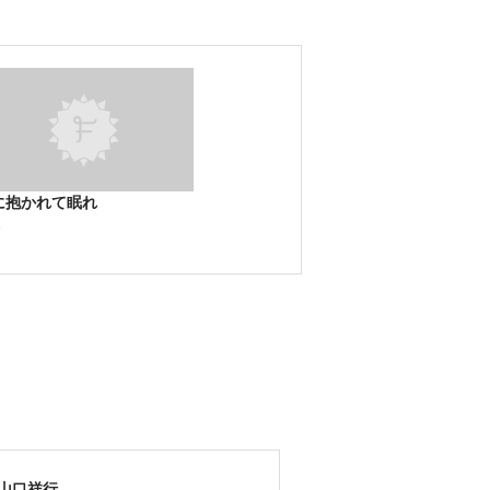
に抱かれて眠れ
報
山口祥行