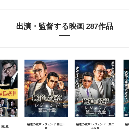
出演・監督する映画 287作品
極道の紋章レジェンド 第三十
極道の紋章 レジェンド 第二
極
 第1章
章
十九章