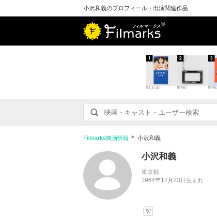
小沢和義のプロフィール・出演関連作品
1
2
3
¥1,650
¥990
¥99
Filmarks映画情報
小沢和義
小沢和義
東京都
1964年12月23日生まれ