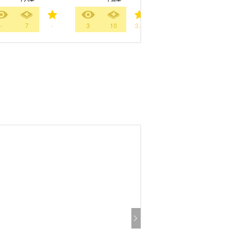
-
7
-
3
10
3.2
1
8
3.