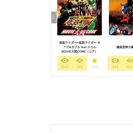
仮面ライダー×仮面ライダー オ
ーズ&ダブル feat.スカル
極道恐怖大劇
MOVIE大戦CORE（コア）
2547
322
3.4
943
161