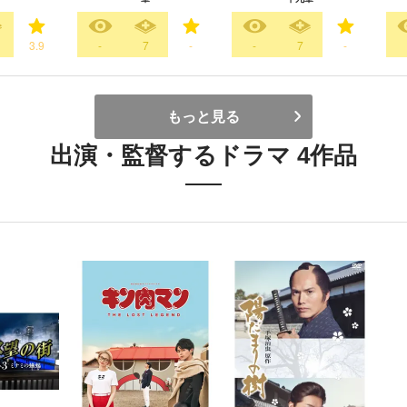
3.9
-
7
-
-
7
-
もっと見る
出演・監督するドラマ 4作品