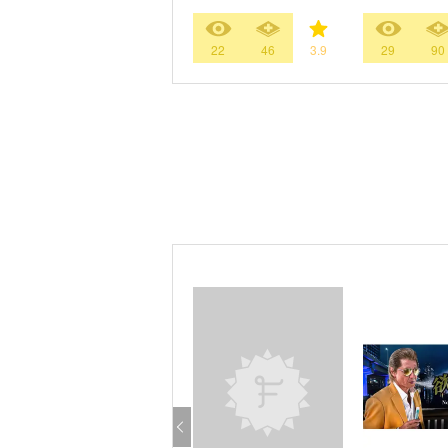
22
46
3.9
29
90