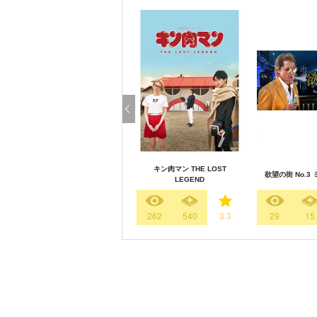
キン肉マン THE LOST
欲望の街 No.3
LEGEND
262
540
3.3
29
15