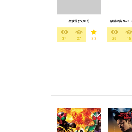
生放送まで30分
欲望の街 No.3
37
27
3.3
29
15