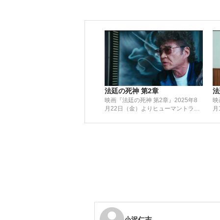
法廷の死神 第2章
法
映画『法廷の死神 第2章』2025年8
映
月22日（金）よりヒューマントラス
月
トシネマ渋谷、シネマート新宿にて
ト
公開
公
小沢仁志