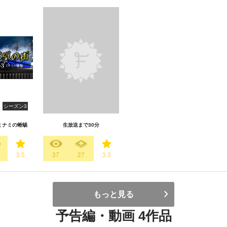
シーズン3
 ミナミの蜥蜴
生放送まで30分
3.5
37
27
3.3
もっと見る
予告編・動画 4作品