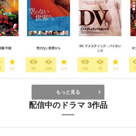
DV ドメスティック・バイオレ
場 牛頭
空のない世界から
キ
ンス
9
3.8
99
349
3.4
152
75
3.0
1
もっと見る
配信中のドラマ 3作品