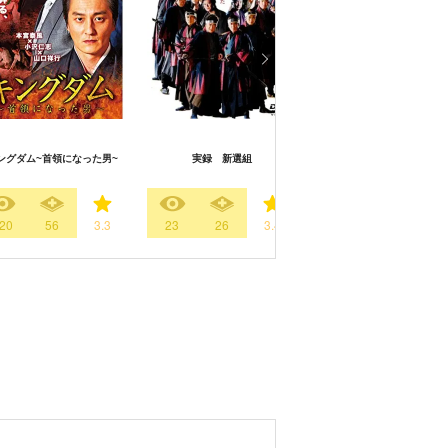
ングダム~首領になった男~
実録 新選組
極道刑務所
20
56
3.3
23
26
3.4
26
17
2.