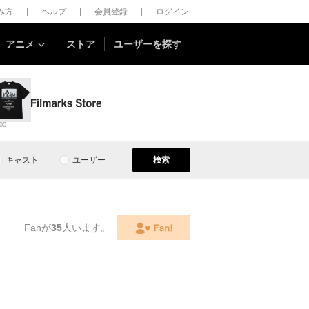
しみ方
ヘルプ
会員登録
ログイン
アニメ
ストア
ユーザーを探す
00
キャスト
ユーザー
検索
Fanが
35
人います。