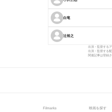
白竜
辻裕之
出演・監督するア
出演・監督する配
関連記事は登録さ
Filmarks
映画を探す