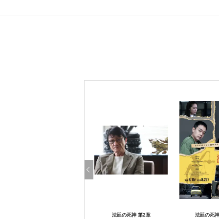
法廷の死神 第2章
法廷の死神