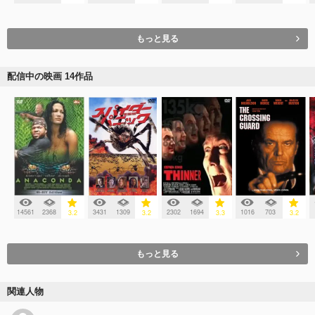
もっと見る
配信中の映画 14作品
14561
2368
3431
1309
2302
1694
1016
703
3.2
3.2
3.3
3.2
もっと見る
関連人物