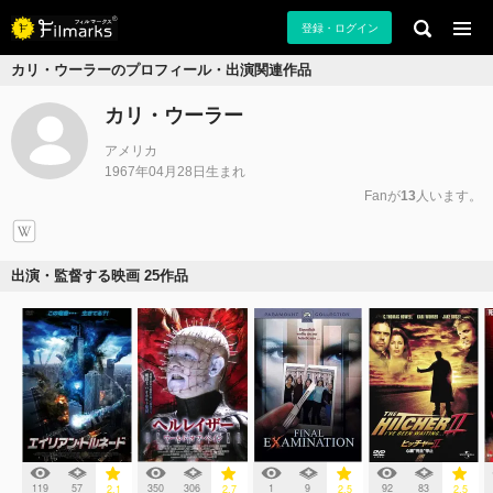
登録・ログイン
カリ・ウーラーのプロフィール・出演関連作品
カリ・ウーラー
アメリカ
1967年04月28日生まれ
Fanが
13
人います。
出演・監督する映画 25作品
119
57
350
306
1
9
92
83
2.1
2.7
2.5
2.5