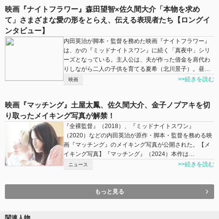
映画『ナイトフラワー』森田望智×佐久間大介「本物を求め
て」さまざまな愛の形をとらえ、伝える表現者たち【ロングイ
ンタビュー】
内田英治が脚本・監督を務めた映画『ナイトフラワー』
は、かの『ミッドナイトスワン』に続く「真夜中」シリ
ーズとなっている。主人公は、夫が作った借金を肩代わ
りしながら二人の子供を育てる夏希（北川景子）。昼…
>>続きを読む
映画
映画『マッチング』土屋太鳳、佐久間大介、金子ノブアキを切
り取ったメイキング写真が解禁！
『全裸監督』（2018）、『ミッドナイトスワン』
（2020）などの内田英治が原作・脚本・監督を務める映
画『マッチング』のメイキング写真が公開された。【メ
イキング写真】『マッチング』（2024）本作は…
>>続きを読む
ニュース
もっと見る
関連人物