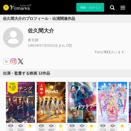
登録・ログイン
佐久間大介のプロフィール・出演関連作品
佐久間大介
東京都
1992年07月05日生まれ O型
Fanが
813
人います。
出演・監督する映画 12作品
2026
9.25
上映
153
2224
5664
4885
16743
19630
1716
629
-
3.5
3.7
4.1