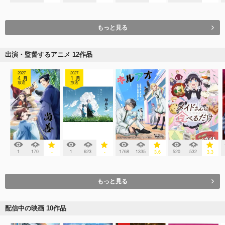
もっと見る
出演・監督するアニメ 12作品
2027
2027
4
1
月
月
放送
放送
1
170
1
623
1768
1335
520
532
-
-
3.6
3.3
もっと見る
配信中の映画 10作品