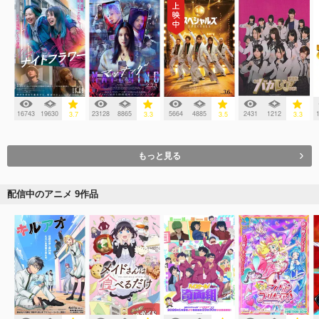
16743
19630
23128
8865
5664
4885
2431
1212
3.7
3.3
3.5
3.3
もっと見る
配信中のアニメ 9作品