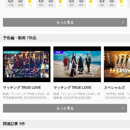
1768
1335
520
532
555
684
580
366
3.6
3.3
2.7
3.8
もっと見る
予告編・動画 7作品
マッチング TRUE LOVE
マッチング TRUE LOVE
スペシャルズ
映画『マッチング TRUE LOVE』本
映画『マッチング TRUE LOVE』特
《本予告》映画『ス
予告映像(60秒)【2026年9月25日
報映像【2026年秋全国公開】
【2026年3月6日
(木)全国公開】
／ムビチケ発売中！
もっと見る
関連記事 5件