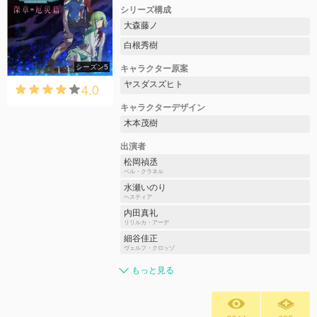
シリーズ構成
大森藤ノ
白根秀樹
シーズン5
キャラクター原案
ヤスダスズヒト
4.0
キャラクターデザイン
木本茂樹
出演者
松岡禎丞
ベル・クラネル
水瀬いのり
ヘスティア
内田真礼
リリルカ・アーデ
細谷佳正
ヴェルフ・クロッゾ
もっと見る