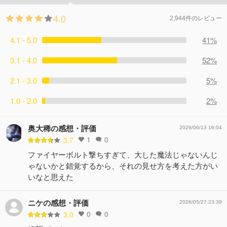
り続けていく──
え盛る蒼炎に包まれる春姫──。冒険者たちの抗戦が更に
コメント5件
拍手30回
4.0
激しさを増す中、水中から、そして炎の中から反撃の狼煙
2,944件のレビュー
が上がるように、歌声が響き始める──
4.1 - 5.0
コメント3件
拍手24回
41%
3.1 - 4.0
52%
2.1 - 3.0
5%
1.0 - 2.0
2%
奥大稀の感想・評価
2026/06/13 16:04
1
0
3.7
ファイヤーボルト撃ちすぎて、大した魔法じゃないんじ
ゃないかと錯覚するから、それの見せ方を考えた方がい
いなと思えた
ニケの感想・評価
2026/05/27 23:39
0
0
3.0