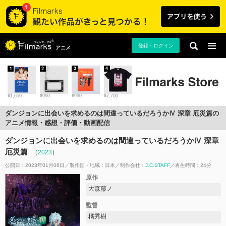
登録・ログイン
アニメ
1
2
3
4
¥1,650
¥990
¥990
¥7,700
ダンジョンに出会いを求めるのは間違っているだろうかⅣ 深章 厄災篇の
アニメ情報・感想・評価・動画配信
ダンジョンに出会いを求めるのは間違っているだろうかⅣ 深章
厄災篇
（
2023
）
公開日：2023年01月06日
製作国・地域：
日本
制作会社：
J.C.STAFF
再生時間：24分
原作
大森藤ノ
監督
橘秀樹