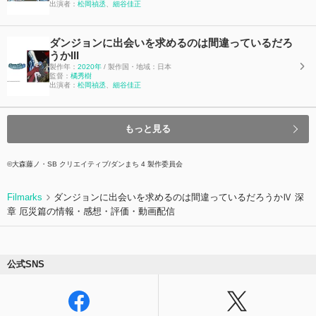
出演者：
松岡禎丞
、
細谷佳正
ダンジョンに出会いを求めるのは間違っているだろ
うかIII
製作年：
2020年
/ 製作国・地域：日本
監督：
橘秀樹
出演者：
松岡禎丞
、
細谷佳正
もっと見る
©大森藤ノ・SB クリエイティブ/ダンまち 4 製作委員会
Filmarks
ダンジョンに出会いを求めるのは間違っているだろうかⅣ 深
章 厄災篇の情報・感想・評価・動画配信
公式SNS