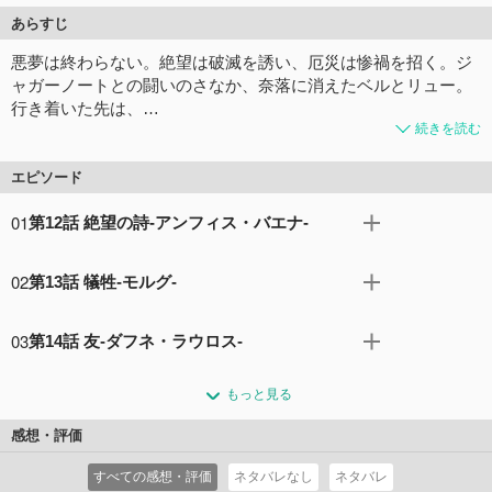
あらすじ
悪夢は終わらない。絶望は破滅を誘い、厄災は惨禍を招く。ジ
ャガーノートとの闘いのさなか、奈落に消えたベルとリュー。
行き着いた先は、…
続きを読む
エピソード
01
第12話 絶望の詩-アンフィス・バエナ-
破壊者との戦いのさなか、ラムトンの襲撃に巻き込まれ、
02
第13話 犠牲-モルグ-
ベルとリューはダンジョンの更に深くへ堕ちていく──行
き着いた先は深層。 そこは第一級冒険者すら呑み込む奈落
手負いのリューを抱えたまま、中層や下層とは比較になら
の世界だった…… 一方で、下層のリリたちの前にも次産期
03
第14話 友-ダフネ・ラウロス-
ない、極限状態での戦闘を繰り返すベル。己の実力を遥か
間インターバルを無視するかのように出現した迷宮の孤王
に超えた迷宮の孤王アンフィス・バエナを相手に、死闘を
迷宮の孤王アンフィス・バエナの強攻策により、蒼炎に巻
アンフィス・バエナの姿が。 その強大すぎる力をまざまざ
繰り広げるリリたち……そんな彼らを救うべく、ヘスティ
もっと見る
かれ、水没させられ……為す術なく瓦解していくリリたち
と見せつけられ、ベルが不在のパーティの面々は絶望の色
アが救助隊を差し向けるが、未だ合流には至らずにいた
のパーティ。もはや打つ手なしかと思われる中、桜花が、
に染まっていく──
感想・評価
──。深層のモンスター、破壊者、そして階層主アンフィ
ヴェルフが、アイシャが、無謀とも思える特攻を開始す
コメント6件
拍手28回
ス・バエナ。迷宮の激戦は、着実に彼らの身体と精神を削
すべての感想・評価
ネタバレなし
ネタバレ
る。彼らが見つめていたのは、力なく水面に浮かぶ命、燃