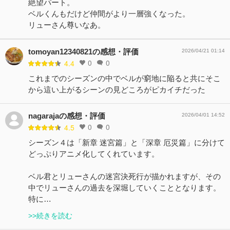
絶望パート。
ベルくんもだけど仲間がより一層強くなった。
リューさん尊いなあ。
tomoyan12340821の感想・評価
2026/04/21 01:14
0
0
4.4
これまでのシーズンの中でベルが窮地に陥ると共にそこ
から這い上がるシーンの見どころがピカイチだった
nagarajaの感想・評価
2026/04/01 14:52
0
0
4.5
シーズン４は「新章 迷宮篇」と「深章 厄災篇」に分けて
どっぷりアニメ化してくれています。
ベル君とリューさんの迷宮決死行が描かれますが、その
中でリューさんの過去を深堀していくこととなります。
特に…
>>続きを読む