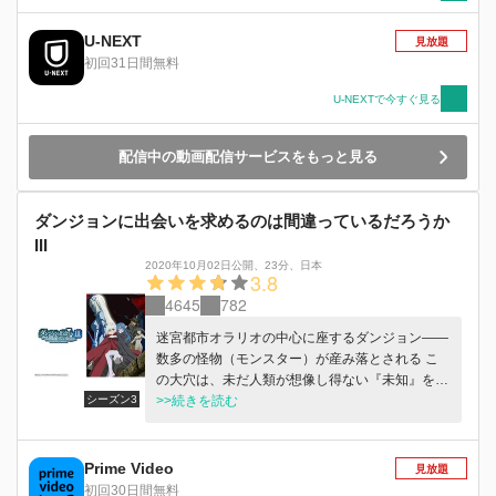
市を狂わせていく。 そして、『最強』を標榜す
る『強靭な勇士（エインヘリヤル）』達が今、動
U-NEXT
見放題
き出す。 これは、少年が歩み、少女が望む
初回31日間無料
――【眷族の物語（ファミリア・ミィス）】――
U-NEXTで今すぐ見る
配信中の動画配信サービスをもっと見る
ダンジョンに出会いを求めるのは間違っているだろうか
III
2020年10月02日公開
、
23分
、
日本
3.8
4645
782
迷宮都市オラリオの中心に座するダンジョン――
数多の怪物（モンスター）が産み落とされる こ
の大穴は、未だ人類が想像し得ない『未知』を無
シーズン3
数に孕んでいる―― 女神ヘスティアと冒険者ベ
>>続きを読む
ル・クラネルが【ヘスティア・ファミリア】を結
成し、はや数ヶ月。 幾人かの友を加え、彼らの
ファミリアは急速に成長の途を辿り、都市の注目
Prime Video
見放題
を集めていた。 突如彼らのもとに舞い込んでき
初回30日間無料