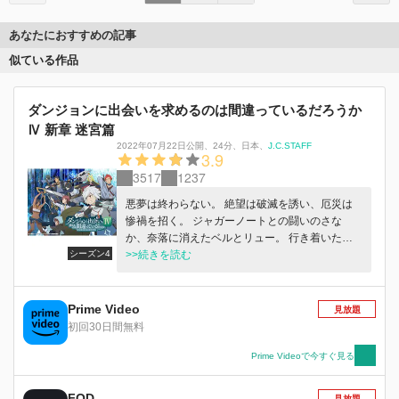
あなたにおすすめの記事
似ている作品
ダンジョンに出会いを求めるのは間違っているだろうか
Ⅳ 新章 迷宮篇
2022年07月22日公開
、
24分
、
日本
、
J.C.STAFF
3.9
3517
1237
悪夢は終わらない。 絶望は破滅を誘い、厄災は
惨禍を招く。 ジャガーノートとの闘いのさな
か、奈落に消えたベルとリュー。 行き着いた先
シーズン4
は、全ての冒険者が恐れるダンジョンの深淵
>>続きを読む
――『深層』。 満身創痍、孤立無援、迫り来る
厄災の脅威。 迷宮決死行の渦中、五年前の後悔
に苛まれる妖精はかつての仲間を追憶する。 一
Prime Video
見放題
方、ベル不在のパーティの前に現れたのは、双頭
初回30日間無料
の巨竜アンフィス・バエナ。 破壊の化身が吐き
出す凶悪な炎流が全てを呑み込む。 希望も光明
Prime Videoで今すぐ見る
も失われた迷宮で、冒険者達が辿る運命は幕切れ
か、それとも…… これは少年と妖精が押し寄せ
FOD
見放題