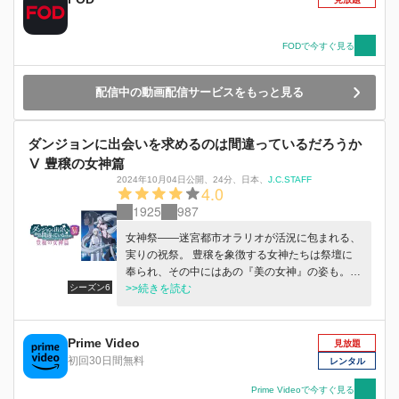
る死に抗う、過酷に満ちた【眷族の物語（ファミ
リア・ミィス）】――
FODで今すぐ見る
配信中の動画配信サービスをもっと見る
ダンジョンに出会いを求めるのは間違っているだろうか
Ⅴ 豊穣の女神篇
2024年10月04日公開
、
24分
、
日本
、
J.C.STAFF
4.0
1925
987
女神祭――迷宮都市オラリオが活況に包まれる、
実りの祝祭。 豊穣を象徴する女神たちは祭壇に
奉られ、その中にはあの『美の女神』の姿も。
シーズン6
ダンジョン深層という死地から生還を果たし、日
>>続きを読む
常を取り戻したベル・クラネルもまた、女神祭の
賑を楽しむはずだった…… ――とある酒場の娘
から一通の手紙が届くまでは。 『ベルさんへ
Prime Video
見放題
今度の女神祭、二人だけデートしてください。
初回30日間無料
レンタル
シルより』 都市の片隅、小さな酒場で固まっ
た、少女のたったひとつの決意が、少年と迷宮都
Prime Videoで今すぐ見る