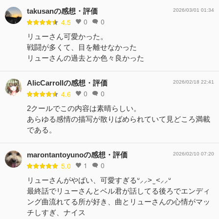
takusanの感想・評価
2026/03/01 01:34
0
0
4.5
リューさん可愛かった。
戦闘が多くて、目を離せなかった
リューさんの過去とか色々良かった
AlicCarrollの感想・評価
2026/02/18 22:41
0
0
4.6
2クールでこの内容は素晴らしい。
あらゆる感情の描写が散りばめられていて見どころ満載
である。
marontantoyunoの感想・評価
2026/02/10 07:20
1
0
5.0
リューさんがやばい、可愛すぎるᐡ⸝⸝> ̫ <⸝⸝ᐡ
最終話でリューさんとベル君が話してる後ろでエンディ
ング曲流れてる所が好き、曲とリューさんの心情がマッ
チしすぎ、ナイス