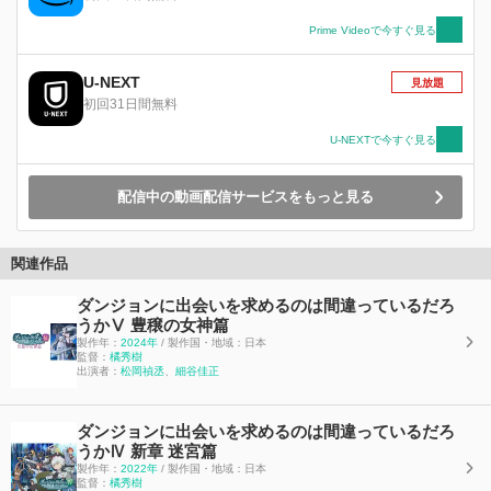
た『未知』―― それは、異端児（ゼノス）と呼
ばれる言葉を解する怪物（モンスター）だった
Prime Videoで今すぐ見る
―― 『未知』は混乱を誘（いざな）い、常識を
も破壊し苦悩と葛藤を喚び起こす―― その先に
U-NEXT
見放題
ある『可能性』を覆い隠してしまうほどに……
初回31日間無料
これは『未知』という暴風に抗い続ける ――少
年が歩み、女神が記す【眷族の物語（ファミリ
U-NEXTで今すぐ見る
ア・ミィス）】――
配信中の動画配信サービスをもっと見る
関連作品
ダンジョンに出会いを求めるのは間違っているだろ
うかⅤ 豊穣の女神篇
製作年：
2024年
/ 製作国・地域：日本
監督：
橘秀樹
出演者：
松岡禎丞
、
細谷佳正
ダンジョンに出会いを求めるのは間違っているだろ
うかⅣ 新章 迷宮篇
製作年：
2022年
/ 製作国・地域：日本
監督：
橘秀樹