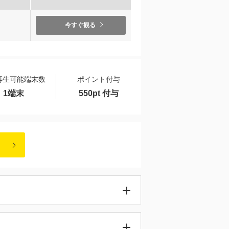
）
今すぐ観る
再生可能端末数
ポイント付与
1端末
550pt 付与