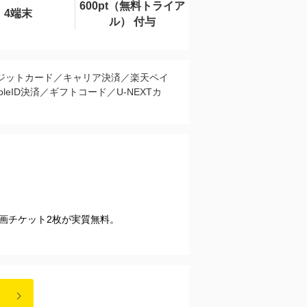
600pt（無料トライア
4端末
ル） 付与
ジットカード／キャリア決済／楽天ペイ
pleID決済／ギフトコード／U-NEXTカ
映画チケット2枚が実質無料。