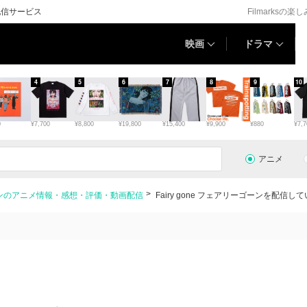
画配信サービス
Filmarksの楽
映画
ドラマ
4
5
6
7
8
9
10
0
¥7,700
¥8,800
¥19,800
¥15,400
¥9,900
¥880
¥7,7
アニメ
ーゴーンのアニメ情報・感想・評価・動画配信
Fairy gone フェアリーゴーンを配信