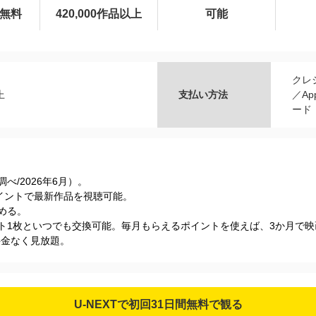
間無料
420,000作品以上
可能
クレ
上
支払い方法
／Ap
ード
s調べ/2026年6⽉）。
Tポイントで最新作品を視聴可能。
める。
ケット1枚といつでも交換可能。毎月もらえるポイントを使えば、3か月で
加料金なく見放題。
U-NEXTで初回31日間無料で観る