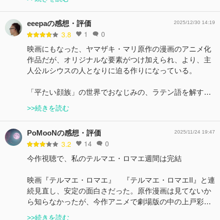
eeepaの感想・評価
2025/12/30 14:19
1
0
3.8
映画にもなった、ヤマザキ・マリ原作の漫画のアニメ化
作品だが、オリジナルな要素がつけ加えられ、より、主
人公ルシウスの人となりに迫る作りになっている。
「平たい顔族」の世界でおなじみの、ラテン語を解す…
>>続きを読む
PoMooNの感想・評価
2025/11/24 19:47
14
0
3.2
今作視聴で、私のテルマエ・ロマエ週間は完結
映画『テルマエ・ロマエ』 『テルマエ・ロマエII』と連
続見直し、安定の面白さだった。原作漫画は見てないか
ら知らなかったが、今作アニメで劇場版の中の上戸彩…
>>続きを読む