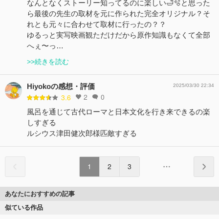
なんとなくストーリー知ってるのに楽しい🛁🫧と思った
ら最後の先生の取材を元に作られた完全オリジナル？そ
れとも元々に合わせて取材に行ったの？？
ゆるっと実写映画観ただけだから原作知識もなくて全部
へぇ〜っ…
>>続きを読む
Hiyokoの感想・評価
2025/03/30 22:34
2
0
3.6
風呂を通じて古代ローマと日本文化を行き来できるの楽
しすぎる
ルシウス津田健次郎様匹敵すぎる
1
2
3
あなたにおすすめの記事
似ている作品