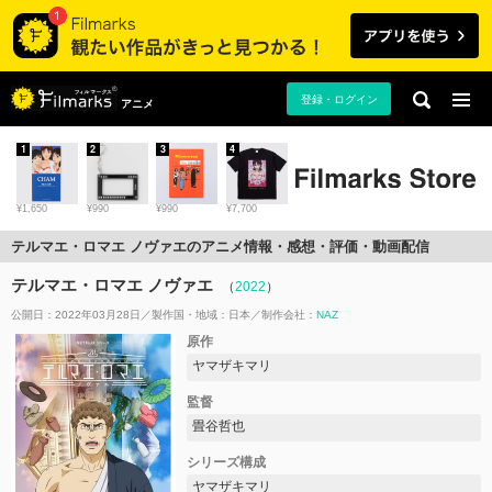
登録・ログイン
アニメ
1
2
3
4
¥1,650
¥990
¥990
¥7,700
テルマエ・ロマエ ノヴァエのアニメ情報・感想・評価・動画配信
テルマエ・ロマエ ノヴァエ
（
2022
）
公開日：2022年03月28日
製作国・地域：
日本
制作会社：
NAZ
原作
ヤマザキマリ
監督
畳谷哲也
シリーズ構成
ヤマザキマリ