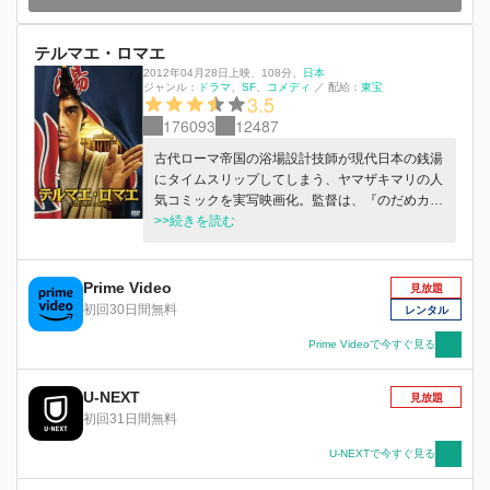
テルマエ・ロマエ
2012年04月28日上映
、
108分
、
日本
ジャンル：
ドラマ
SF
コメディ
／
配給：
東宝
3.5
176093
12487
古代ローマ帝国の浴場設計技師が現代日本の銭湯
にタイムスリップしてしまう、ヤマザキマリの人
気コミックを実写映画化。監督は、『のだめカン
タービレ 最終楽章』シリーズの武内英樹、脚本
>>続きを読む
を『クローズZERO』シリーズの武藤将吾が手掛
ける。古代ローマと現代日本、時空を越えて異文
化交流を繰り広げる主人公ルシウスを、阿部寛が
Prime Video
見放題
妙演。漫画家志望のヒロインに上戸彩がふんする
初回30日間無料
レンタル
ほか、古代ローマ人役の北村一輝、宍戸開、市村
正親という日本屈指の顔の濃い役者陣の成り切り
Prime Videoで今すぐ見る
ぶりにも注目。 古代ローマ、アイデアが行き詰
まり失業した浴場設計技師
U-NEXT
見放題
初回31日間無料
U-NEXTで今すぐ見る