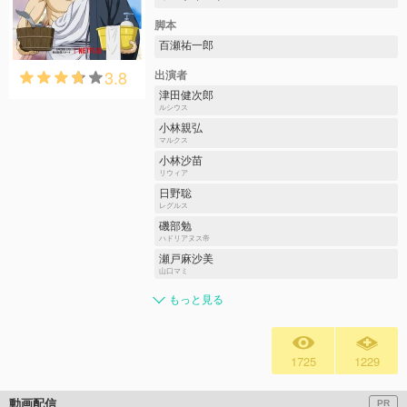
脚本
百瀬祐一郎
3.8
出演者
津田健次郎
ルシウス
小林親弘
マルクス
小林沙苗
リウィア
日野聡
レグルス
磯部勉
ハドリアヌス帝
瀬戸麻沙美
山口マミ
もっと見る
1725
1229
動画配信
PR