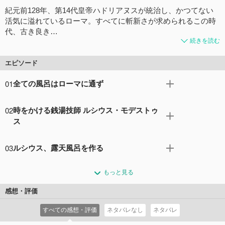
紀元前128年、第14代皇帝ハドリアヌスが統治し、かつてない
活気に溢れているローマ。すべてに斬新さが求められるこの時
代、古き良き…
続きを読む
エピソード
01
全ての風呂はローマに通ず
古代ローマ帝国で暮らす少年が、浴場技師である祖父が設
02
時をかける銭湯技師 ルシウス・モデストゥ
計して作った公衆浴場へ。湯に潜ったときに一瞬、奇妙な
ス
世界にタイムスリップしてしまう。
コメント8件
拍手10回
ローマ帝国が浴場文化の黄金時代を迎えた紀元128年。浴
03
ルシウス、露天風呂を作る
場技師となったルシウスは、斬新さを求めるローマ市民に
支持される浴場のアイデアを模索する。
レピドゥス執政官の依頼で、火山の景色を堪能できる浴場
コメント5件
拍手10回
もっと見る
を屋外に作ることになったルシウス。だが気がつくと、変
なサルたちと湯に浸かっていて...。
感想・評価
コメント4件
拍手10回
すべての感想・評価
ネタバレなし
ネタバレ