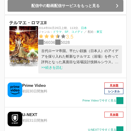
配信中の動画配信サービスをもっと見る
テルマエ・ロマエII
2014年04月26日上映
、
113分
、
日本
ジャンル：
ドラマ
SF
コメディ
／
配給：
東宝
3.5
56036
5028
古代ローマ帝国。平たい顔族（日本人）のアイデ
アを採り入れた斬新なテルマエ（浴場）を作って
評判となった真面目な浴場設計技師ルシウス。今
度はハドリアヌス皇帝からコロッセオにグラディ
>>続きを読む
エイターたちを癒すテルマエを建設するよう命じ
られる。しかしまったくアイデアが浮かばず悩む
ルシウスは、またしてもお風呂を通じて現代日本
Prime Video
見放題
へとタイムスリップしてしまう。するとそこで、
初回30日間無料
レンタル
風呂専門雑誌のライターに転向していた山越真実
と驚きの再会を果たすのだったが・・・。
Prime Videoで今すぐ見る
U-NEXT
見放題
初回31日間無料
U-NEXTで今すぐ見る