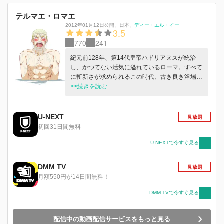
テルマエ・ロマエ
2012年01月12日公開
、
日本
、
ディー・エル・イー
3.5
770
241
紀元前128年、第14代皇帝ハドリアヌスが統治
し、かつてない活気に溢れているローマ。すべて
に斬新さが求められるこの時代、古き良き浴場を
愛する設計技師のルシウス・モデストゥスは、生
>>続きを読む
真面目すぎる性格が時代の変化に合わず、職を失
ってしまう。落ち込むルシウスは、友人に誘われ
て訪れた公衆浴場から、突然現代日本の銭湯にタ
U-NEXT
見放題
イムスリップしてしまい・・・！？ 古代ローマ
初回31日間無料
と現代日本の“風呂”を巡る冒険を描く、空前絶後
＆抱腹絶倒のタイムスリップ風呂アニメ。
U-NEXTで今すぐ見る
DMM TV
見放題
月額550円が14日間無料！
DMM TVで今すぐ見る
配信中の動画配信サービスをもっと見る