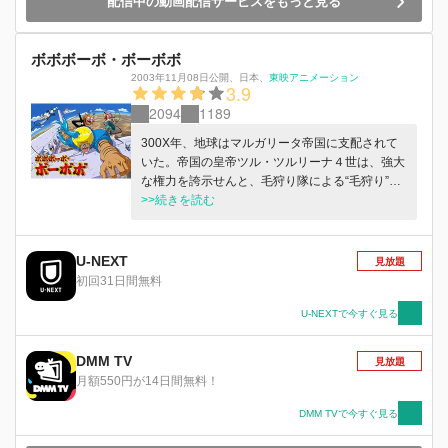
配信中の動画配信サービスをもっと見る
ボボボーボ・ボーボボ
2003年11月08日公開
、
日本
、
東映アニメーション
3.9
2094
1189
300X年、地球はマルガリータ帝国に支配されて
いた。帝国の皇帝ツル・ツルリーナ４世は、強大
な権力を誇示せんと、毛狩り隊による“毛狩り”を
開始した。地球上の全人類を、ツルツルボーズ頭
>>続きを読む
にしようというのだ！だが、毛の自由と平和を守
るため、ただ一人マルガリータ帝国に立ち向かう
男がいた。勇者の名は、ボボボーボ・ボーボ
U-NEXT
見放題
ボ！ 鼻毛真拳の使い手であるボーボボは、ビュ
初回31日間無料
ティや首領パッチらの仲間を引き連れ、毛の平和
を守るために戦いの荒野へ旅立つ！
U-NEXTで今すぐ見る
DMM TV
見放題
月額550円が14日間無料！
DMM TVで今すぐ見る