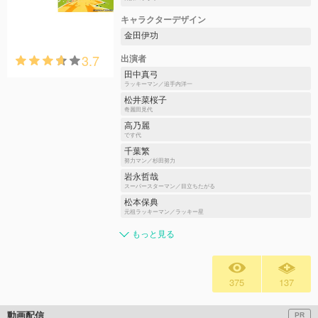
キャラクターデザイン
金田伊功
3.7
出演者
田中真弓
ラッキーマン／追手内洋一
松井菜桜子
奇麗田見代
高乃麗
です代
千葉繁
努力マン／杉田努力
岩永哲哉
スーパースターマン／目立ちたがる
松本保典
元祖ラッキーマン／ラッキー星
もっと見る
375
137
動画配信
PR