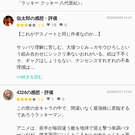
「ラッキー クッキー 八代亜紀♪」
似太郎の感想・評価
2026/03/29 14:47
18
0
2.9
【これがデスノートと同じ作者なのか…】
サッパリ理解に苦しむ。大場つぐみ→ガモウひろしとい
う組み合わせにシックリ来ないおれがいる。絵は下手く
そ、ギャグはしょうもない、ナンセンスすれすれの不条
理感は…
>>続きを読む
4324の感想・評価
2026/01/17 17:01
1
0
3.8
この世の全キャラの中で、間違いなく最強格に君臨する
であろうラッキーマン。
アニメは、前半が毎回違う敵を地球で迎え撃つ単調パタ
ーンだが、後半宇宙にいくところからがめちゃくちゃ面