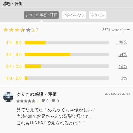
らラッキーな予感の洋一。そして、今こそラブレターを渡
感想・評価
ン」！洋一はラッキーマンに変身し、相変わらずのラッキ
すチャンス！・・・と思ったら、保健委員の彼は、バスに
ーで戦うが、おやじマンの怒りの「稲妻ドッカーン攻撃」
すべての感想・評価
ネタバレなし
ネタバレ
酔ってしまったです代を介抱しなければならなくなり、や
の影響で現れた黒雲にラッキーの源であるラッキー星を隠
っぱりツイてない。おまけに山では、みっちゃんとです代
されて、大ピンチに陥ってしまう。
3.7
がバードマンに捕まる始末。です代はともかくみっちゃん
375件のレビュー
コメント0件
拍手0回
を助けなければ！早速登場するラッキーマンだが、バード
4.1 - 5.0
マンの「鳥の羽ジェロニモ攻撃」をまともに受けてしま
25%
う。
3.1 - 4.0
54%
コメント0件
拍手0回
2.1 - 3.0
19%
1.0 - 2.0
3%
ぐりこの感想・評価
2026/07/18 22:58
0
0
-
見てた見てた！めちゃくちゃ懐かしい！
当時4歳？お兄ちゃんの影響で見てた。
これもU-NEXTで見られるとは！！