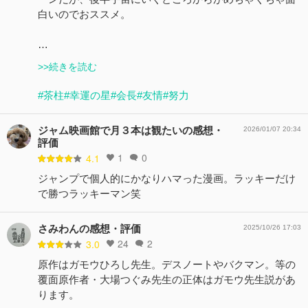
白いのでおススメ。
…
>>続きを読む
#茶柱
#幸運の星
#会長
#友情
#努力
ジャム映画館で月３本は観たいの感想・
2026/01/07 20:34
評価
1
0
4.1
ジャンプで個人的にかなりハマった漫画。ラッキーだけ
で勝つラッキーマン笑
さみわんの感想・評価
2025/10/26 17:03
24
2
3.0
原作はガモウひろし先生。デスノートやバクマン。等の
覆面原作者・大場つぐみ先生の正体はガモウ先生説があ
ります。