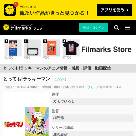
登録・ログイン
アニメ
1
2
3
4
¥1,650
¥990
¥990
¥7,700
とっても!ラッキーマンのアニメ情報・感想・評価・動画配信
とっても!ラッキーマン
（
1994
）
公開日：1994年04月06日
製作国・地域：
日本
制作会社：
ぴえろ
再生時間：24分
原作
ガモウひろし
監督
鍋島修
シリーズ構成
浦沢義雄