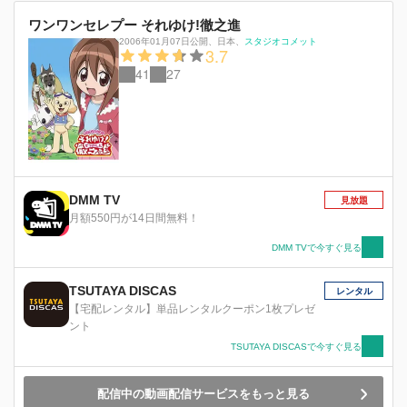
ワンワンセレプー それゆけ!徹之進
2006年01月07日公開
、
日本
、
スタジオコメット
3.7
41
27
DMM TV
見放題
月額550円が14日間無料！
DMM TVで今すぐ見る
TSUTAYA DISCAS
レンタル
【宅配レンタル】単品レンタルクーポン1枚プレゼ
ント
TSUTAYA DISCASで今すぐ見る
配信中の動画配信サービスをもっと見る