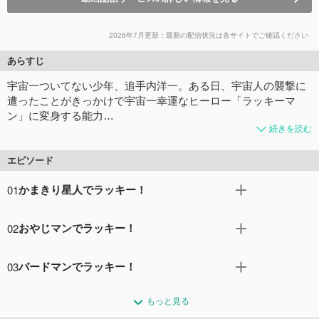
2026年7月更新：最新の配信状況は各サイトでご確認ください
あらすじ
宇宙一ついてない少年、追手内洋一。ある日、宇宙人の襲撃に
遭ったことがきっかけで宇宙一幸運なヒーロー「ラッキーマ
ン」に変身する能力…
続きを読む
エピソード
01
かまきり星人でラッキー！
ボク、日本一ついてない中学生、追手内洋一。今日もいき
02
おやじマンでラッキー！
なり落ちてきたUFOの下敷きになって死んじゃったよ～。
でも、そのせいで宇宙一ついてるラッキーマンになれてラ
昨夜学校を休んだお陰で、洋一はです代の隣の席にされて
ッキー！よーし、早速、かまきり星人からみっちゃんを助
03
バードマンでラッキー！
いた。おまけに、です代と一緒の保健委員にされていて、
けるぞ！
やっぱり朝からツイてない。と思ったら、更にツイてない
洋一たちのクラスが、バスでハイキングに出掛けた。運悪
コメント1件
拍手0回
ことに、学校が火事になってしまった。その火事の犯人
もっと見る
く遅刻はしたものの、みっちゃんの隣に座れて珍しく朝か
は、宇宙からやってきた「地震・雷・火事・おやじマ