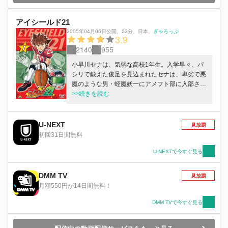
アイシールド21
2005年04月06日公開
、
22分
、
日本
、
ぎゃろっぷ
3.9
2140
955
小早川セナは、気弱な高校1年生。入学早々、パ
シリで鍛えた俊足を見込まれたセナは、卑劣で悪
魔のような男・蛭魔妖一にアメフト部に入部させ
られてしまう。しかもいきなり、光速のランニン
>>続きを読む
グバック、アイシールド21に仕立て上げられてし
まい…。
U-NEXT
見放題
初回31日間無料
U-NEXTで今すぐ見る
DMM TV
見放題
月額550円が14日間無料！
DMM TVで今すぐ見る