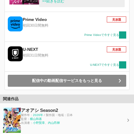
シーズン1
らが進学したのは何故か野球無名校の東京都立小
>>続きを読む
手指高校だった。さらに圭は記憶喪失で野球に関
する知識も失っていた。 そしてかつて彼らに敗
れ散り野球から遠ざかっていた天才たちも、偶然
Prime Video
見放題
同じ高校に入学しており…。 巡り合い、再び動
初回30日間無料
き出す 彼らの高校野球ストーリーが いま始まる
―！
Prime Videoで今すぐ見る
U-NEXT
見放題
初回31日間無料
U-NEXTで今すぐ見る
配信中の動画配信サービスをもっと見る
関連作品
アオアシ Season2
製作年：
2026年
/ 製作国・地域：日本
監督：
横⼭和基
出演者：
小野賢章
、
内山昂輝