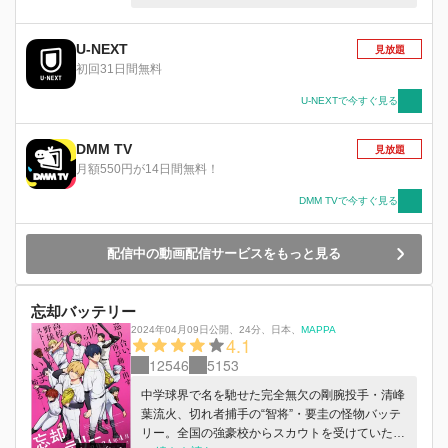
まり”の弱小校だった!? ところが、蕨青南には個
性派の新入部員がそろう。 俊足のウィング・周
防すみれや、中学生全国3位のボランチ・曽志崎
U-NEXT
見放題
緑、コーチには元日本代表のレジェンド・能見奈
初回31日間無料
緒子が加入！ 能見は彼女たちの初戦に、最高の
練習試合をセッティングする。 その相手は、高
U-NEXTで今すぐ見る
校日本一の久乃木学園！ 次々に現れる強豪チー
ムを前に、蕨青南は仲間と共に立ち向かっていく
DMM TV
見放題
──！ ひとりぼっちでも、 理解されなくても、
月額550円が14日間無料！
男子と比べられても、 心底、サッカーが好きだ
から。 出会うべくして出会った、純真のイレブ
DMM TVで今すぐ見る
ンが目指す、フットボールの頂点。 いま、少女
達は、女子サッカーの未来<フィールド>を駆け抜
配信中の動画配信サービスをもっと見る
ける！
忘却バッテリー
2024年04月09日公開
、
24分
、
日本
、
MAPPA
4.1
12546
5153
中学球界で名を馳せた完全無欠の剛腕投手・清峰
葉流火、切れ者捕手の“智将”・要圭の怪物バッテ
リー。全国の強豪校からスカウトを受けていた彼