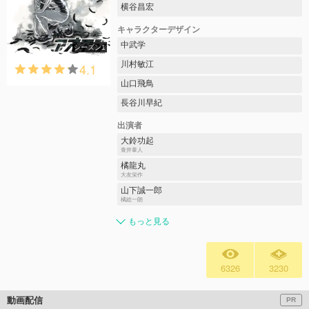
横谷昌宏
キャラクターデザイン
中武学
シーズン1
川村敏江
4.1
山口飛鳥
長谷川早紀
出演者
大鈴功起
青井葦人
橘龍丸
大友栄作
山下誠一郎
橘総一朗
もっと見る
6326
3230
動画配信
PR