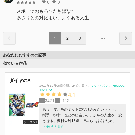
0
0
-
スポーツおもろ〜たちばな〜
あさりとの対比よい、よくある人生
1
2
3
あなたにおすすめの記事
似ている作品
ダイヤのA
2013年10月06日公開
、
24分
、
日本
、
マッドハウス
PRODUC
TION I.G
4.1
3471
1112
もう一度、あのミットに投げ込みたい‥・・。
捕手・御幸一也との出会いが、少年の人生を一変
させる。沢村栄純15歳。 己の力を試すため、仲
シーズン1
間に別れを告げ、野球名門校・青道の扉を叩く。
>>続きを読む
そこには己のすべてをかけた誇り高き球児達がい