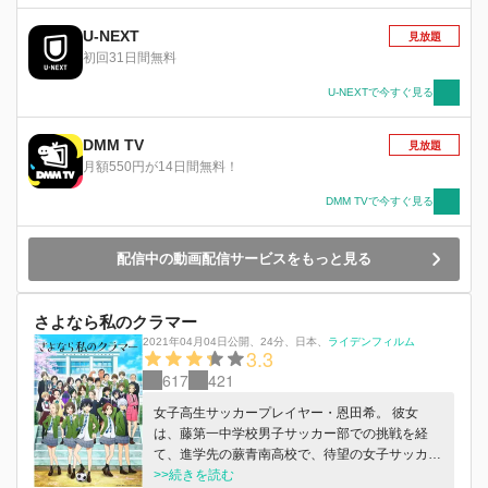
た！
U-NEXT
見放題
初回31日間無料
U-NEXTで今すぐ見る
DMM TV
見放題
月額550円が14日間無料！
DMM TVで今すぐ見る
配信中の動画配信サービスをもっと見る
さよなら私のクラマー
2021年04月04日公開
、
24分
、
日本
、
ライデンフィルム
3.3
617
421
女子高生サッカープレイヤー・恩田希。 彼女
は、藤第一中学校男子サッカー部での挑戦を経
て、進学先の蕨青南高校で、待望の女子サッカー
部へ入部する。 でも、そこは“ずっと地方大会止
>>続きを読む