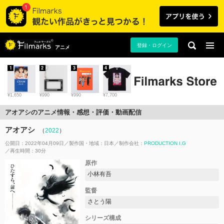
登録・ログイン
アニメ
1
2
3
4
¥1,650
¥990
¥990
¥7,700
アオアシのアニメ情報・感想・評価・動画配信
アオアシ
（
2022
）
公開日：2022年04月09日
製作国・地域：
日本
制作会社：
PRODUCTION I.G
再生時間：30分
原作
小林有吾
監督
さとう陽
シリーズ構成