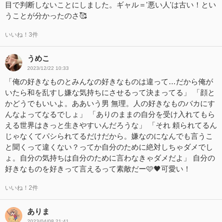
目で判断しないことにしました。ギャル＝'悪い人'は古い！とい
うことが分かったのさ🥰
いいね！3件
うめこ
2023/12/22 10:33
「俺の好きなものとみんなの好きなものは違って…だから俺が
いたら和を乱すし嫌な気持ちにさせるって決まってる」 「顔と
かどうでもいいよ。ああいう男 無理。人の好きなものバカにす
んなよってなるでしょ」 「ありのままの自分を受け入れてもら
える世界はきっと生きやすいんだろうな」 「それ 頼られてるん
じゃなくてパシられてるだけだから。嫌なのになんでも言うこ
と聞くって違くない？ってか自分のために絶対しちゃダメでし
ょ。自分の気持ちは自分のために言わなきゃダメだよ」 自分の
好きなものを好きって言えるって素敵だー🩷🖤可愛い！
いいね！2件
ありま
2023/04/08 21:41