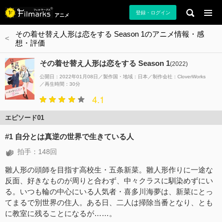
登録・ログイン
アニメ
その着せ替え人形は恋をする Season 1のアニメ情報・感
想・評価
その着せ替え人形は恋をする Season 1
(2022)
公開日：2022年01月08日
製作国・地域：
日本
制作会社：
CloverWorks
再生時間：30分
4.1
エピソード01
#1 自分とは真逆の世界で生きている人
拍手：148回
雛人形の頭師を目指す高校生・五条新菜。雛人形作りに一途な
反面、好きなものが周りと合わず、中々クラスに馴染めずにい
る。いつも輪の中心にいる人気者・喜多川海夢は、新菜にとっ
てまるで別世界の住人。ある日、二人は掃除当番となり、とも
に教室に残ることになるが……。