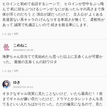
ヒロインと初めて会話するシーンで、 ヒロインが空中をぶっ飛
んで 机に頭をぶつけるシーンが なにがあったらその高さまで身
体が浮くのだろう と 演出が謎だったけど、 主人公が よくある
友達居ない系キャラの げんなりする卑屈さが無くて、 柔軟性が
あって 誠実で礼儀正しいので 続きを観る事にします。
いいね！4件
こめねこ
2024/08/12 20:29
海夢ちゃん目当てで見始めたら思った以上に五条くんが可愛か
った。 最後の五条くんの顔ワロタ
いいね！3件
ゆき
2024/07/14 10:12
オタクなギャル現実に見たことないけど、いたら最高だ！！前
までギャルが嫌い😠だったけど、ドラマとかタレントさんを見
てるといい人たちばかりだった。ただの偏見になるので、見た