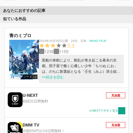
あなたにおすすめの記事
似ている作品
青のミブロ
2024年10月19日公開
、
24分
、
日本
、
MAHO FILM
3.3
1238
1155
黒船の来航により、動乱が巻き起こる幕末の京
都。団子屋で働く心優しい少年「ちりぬ にお」
は、のちに新選組となる「壬生（みぶ）浪士組
シーズン1
（ろうしぐみ）」、通称“ミブロ”の土方歳三、沖
>>続きを読む
田総司と出会う。 金も土地も命すら理不尽に奪
われる時代。自らの正義を胸に、京の街を守
る“ミブロ”の面々との出会いをきっかけに、ふつ
U-NEXT
見放題
うの13歳の運命が、大きく動き出す！ 命懸け
初回31日間無料
の“ド青春”新選組、開幕！
U-NEXTで今すぐ見る
DMM TV
見放題
月額550円が14日間無料！