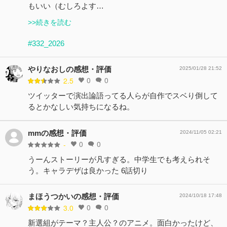
もいい（むしろよす…
>>続きを読む
#332_2026
やりなおしの感想・評価
2025/01/28 21:52
0
0
2.5
ツイッターで演出論語ってる人らが自作でスベり倒して
るとかなしい気持ちになるね。
mmの感想・評価
2024/11/05 02:21
0
0
-
うーんストーリーが凡すぎる。中学生でも考えられそ
う。キャラデザは良かった 6話切り
まほうつかいの感想・評価
2024/10/18 17:48
0
0
3.0
新選組がテーマ？主人公？のアニメ。面白かったけど、