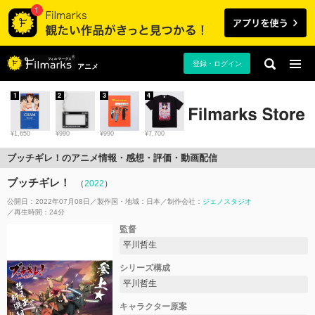
登録・ログイン
アニメ
1
2
3
4
¥1,650
¥990
¥990
¥7,700
ブッチギレ！のアニメ情報・感想・評価・動画配信
ブッチギレ！
（
2022
）
公開日：2022年07月08日
製作国・地域：
日本
制作会社：
ジェノスタジオ
再生時間：24分
監督
平川哲生
シリーズ構成
平川哲生
キャラクター原案