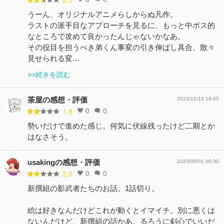
うーん、オリジナルアニメらしからぬ凡作。
ラストの派手目なアプローチを見るに、もっと中ボス的
なところで攻めて良かったんじゃないかなあ。
その役目を担うべき弟くん事変の引き伸ばし具合、散々
見せられる変…
>>続きを読む
茶屋の感想・評価
2023/12/13 18:45
0
0
1.8
勢いだけで進めた感じ。何気に伏線残ったけど二期とか
はなさそう。
usakingの感想・評価
2023/09/01 00:30
0
0
2.0
新撰組の影武者たちのお話。1話切り。
絵は好きなんだけどこれが動くとイマイチ。別に悪くは
ないんだけど、新撰組の話かあ。るろうに剣心でいいだ