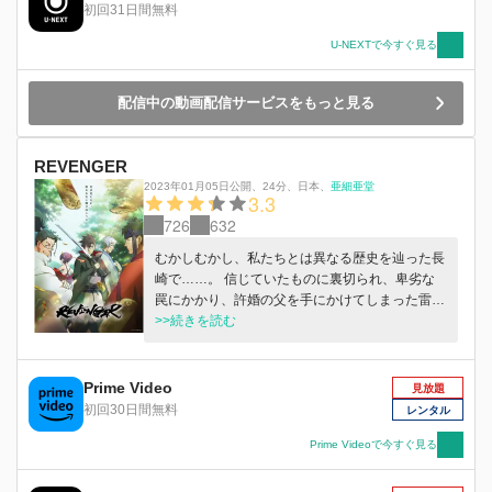
初回31日間無料
に開幕――！
U-NEXTで今すぐ見る
配信中の動画配信サービスをもっと見る
REVENGER
2023年01月05日公開
、
24分
、
日本
、
亜細亜堂
3.3
726
632
むかしむかし、私たちとは異なる歴史を辿った長
崎で……。 信じていたものに裏切られ、卑劣な
罠にかかり、許婚の父を手にかけてしまった雷
蔵。 許されない罪を背負い、自らも絶体絶命の
>>続きを読む
危機に陥ったところを、町の何でも屋「利便事
屋」に救われる。 実は、彼らの正体は力なき人
たちの復讐を代行する殺し屋、「REVENGER」
Prime Video
見放題
だった。 長崎で起きた事件の真相を追う中で、
初回30日間無料
レンタル
彼らは大きな陰謀に巻き込まれていく--。
Prime Videoで今すぐ見る