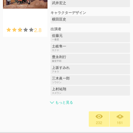
武井宏之
キャラクターデザイン
横田匡史
2.8
出演者
佐藤元
一番星
土岐隼一
サクヤ
豊永利行
藤堂平助
上坂すみれ
アキラ
三木眞一郎
ソウゲン
上村祐翔
スズラン
もっと見る
232
161