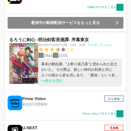
DMM TVで今すぐ見る
配信中の動画配信サービスをもっと見る
るろうに剣心 -明治剣客浪漫譚- 序幕東京
2023年07月06日公開
、
23分
、
日本
、
ライデンフィルム
3.6
2944
2255
幕末の動乱期、“人斬り抜刀斎”と恐れられた志士
がいた。 その男は、新しい時代の到来と共に
人々の前から姿を消し去り、「最強」という名の
シーズン1
伝説と化していった。 時は流れ――明治十一
>>続きを読む
年、東京下町。逆刃刀を腰に下げ、不殺を誓う旅
の剣客・緋村剣心は、神谷活心流の師範代・神谷
薫と出会う。 剣心は、活心流を騙る辻斬り「人
Prime Video
レンタル
斬り抜刀斎」の事件を解決したことをきっかけ
初回30日間無料
に、薫のもとに居候することとなる。 東京府士
族出身の明神弥彦、喧嘩屋を称する相楽左之助と
Prime Videoで今すぐ見る
いった仲間たちとの出会い 過去の因縁によって
戦うこととなる宿敵たちとの対峙。 新しい時代
U-NEXT
見放題
を懸命に生きる人々による明治剣客浪漫譚、ここ