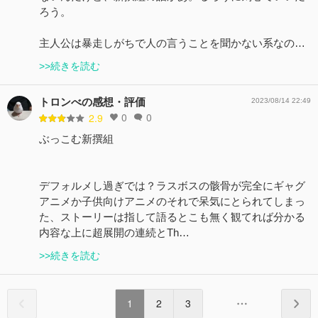
ろう。
主人公は暴走しがちで人の言うことを聞かない系なの…
>>続きを読む
トロンべの感想・評価
2023/08/14 22:49
0
0
2.9
ぶっこむ新撰組
デフォルメし過ぎでは？ラスボスの骸骨が完全にギャグ
アニメか子供向けアニメのそれで呆気にとられてしまっ
た、ストーリーは指して語るとこも無く観てれば分かる
内容な上に超展開の連続とTh…
>>続きを読む
1
2
3