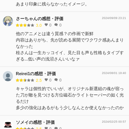
あまり印象に残らなかったイメージ。
さーちゃんの感想・評価
2024/09/09 23:21
0
0
3.0
他のアニメとは違う質感？の作画で新鮮
内容はありがち、先が読める展開でワクワク感あんまり
なかった
桂さんは一生カッコイイ、見た目も声も性格もタイプす
ぎる...低い声の浅沼さんいいなァ
Reirei1の感想・評価
2024/08/01 19:40
0
0
2.5
キャラは個性的でいいが、オリジナル新選組の魂が宿っ
た刀が敵を見つける方位磁石かライトセーバーの如く光
るだけ
多少の強化はあるがもう少しなんとか使えなかったのか
ソメイの感想・評価
2024/02/25 00:57
0
0
2.5