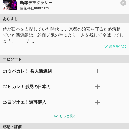
断罪デモクラシー
自象存在name-less
あらすじ
侍が日本を支配していた時代…… 京都の治安を守るため活動し
ていた新選組は、雑面ノ鬼の手により一人を残して全滅してし
まう。 ――そ…
続きを読む
エピソード
01
タバカレ！ 咎人新選組
雑面を被った侍に家族を殺された一番星は、旅をしながら
02
ヒカレ！形見の日本刀
仇を探していた。いよいよ仇と同じ雑面を付けた侍を見つ
けた一番星だが、騒ぎを聞きつけた岡っ引きに捕まってし
新選組として活動することになった替え玉たち。初任務と
まう。死罪となった一番星は、無念のまま目を瞑るが…。
03
ヨソオエ！遊郭潜入
して佐久間象山の護衛を命じられる。しかし、どうやらサ
コメント7件
拍手7回
クヤは過去に象山との間に何かがあったようで…。
サクヤの過去を知り、さらに対立を深める一番星。サクヤ
コメント4件
拍手6回
もっと見る
との任務を拒否した一番星は、代わりにアキラと共に吉田
屋への潜入任務を言い渡されるが…。
感想・評価