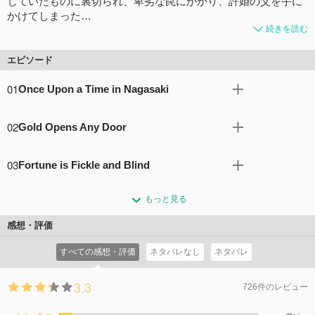
じていたものに裏切られ、卑劣な罠にかかり、許婚の父を手に
かけてしまった…
続きを読む
エピソード
01
Once Upon a Time in Nagasaki
卑劣な嘘に騙され、許婚の父を殺めてしまった雷蔵。 口封
02
Gold Opens Any Door
じのためにかつての仲間から襲われ、自らも絶体絶命の危
機に陥ったところを、「よろず利便事（りべんごと）引受
碓水幽烟一味と共に、許嫁の父の仇である松峰らを討った
け」の何でも屋の幽烟らに救われる。 彼らから真実を明か
03
Fortune is Fickle and Blind
雷蔵は、自らの死により許嫁のゆいへの罪を償おうとす
され、亡き義父の思いを遂げると伝えられた雷蔵は、自分
る。 しかし、ゆいの自死によって償う術を失うことになっ
絶望の淵から意図せぬ形で新たな居場所を見つけた雷蔵。
を陥れた相手への復讐を果たすために動き出すのだっ
た。 忠義を捧げた藩も、守ると誓った家族も失い、全てを
もっと見る
だが、そんな彼を迎え入れる利便事屋の仲間は、ひと癖も
た…。
なくして失意に暮れる雷蔵に幽烟は、とある提案をもちか
ふた癖もある者ばかりだった。 中でも雷蔵と一緒に暮らす
コメント16件
拍手32回
感想・評価
ける。 それは復讐を代行する殺し屋「利便事屋」への誘い
ことになった惣二は不満の表情を隠そうとしない。 そんな
だった。雷蔵は金で人を斬る「利便事屋」という生業に強
すべての感想・評価
ネタバレなし
ネタバレ
折、彼らのもとに次なる利便事の依頼が届く。 これを好機
く反発するが…。
と捉えた惣二は雷蔵にとある勝負をもちかける。
コメント10件
拍手27回
3.3
コメント8件
拍手10回
726件のレビュー