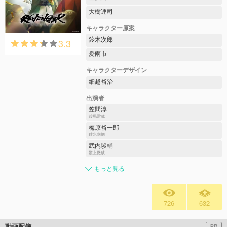
大樹連司
キャラクター原案
鈴木次郎
3.3
憂雨市
キャラクターデザイン
細越裕治
出演者
笠間淳
繰馬雷蔵
梅原裕一郎
碓水幽烟
武内駿輔
叢上徹破
もっと見る
726
632
動画配信
PR