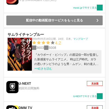
music.jpで今すぐ見る
配信中の動画配信サービスをもっと見る
サムライチャンプルー
2004年05月19日公開
、
24分
、
日本
、
マングローブ
4.2
3603
5008
『カウボーイ・ビバップ』の渡辺信一郎が監督し
た新感覚サムライアニメ。 時は江戸時代。ガラ
の悪いチンピラのような男・ムゲン、剣の達人・
ジン、「ひまわりの匂いのする侍」を探してバイ
>>続きを読む
トを転々とする少女・フウの3人が偶然出会っ
た。性格のバラバラな3人は成り行きから一緒に
旅をすることになり……!!
U-NEXT
見放題
初回31日間無料
U-NEXTで今すぐ見る
DMM TV
見放題