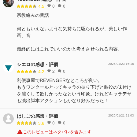
0
0
4.5
宗教絡みの昔話
何ともいえないような気持ちに駆られるが、美しい作
画、音
最終的にはこれでいいのかと考えさせられる内容。
シエロの感想・評価
2025/01/23 16:16
2
0
4.2
利便事屋でREVENGERなところが良い。
もうワンクールとってキャラの掘り下げと敵役の味付け
を濃くして欲しかったなという印象。けれどキャラデザ
も演出脚本アクションもかなり好みだった！
はしごの感想・評価
2025/01/21 21:03
0
0
3.6
このレビューはネタバレを含みます