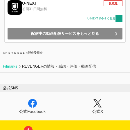
―― 巫女の護衛役として死と隣り合わせの甚
U-NEXT
見放題
太、その身を心配しつつも健気に明るく兄を送り
初回31日間無料
出す鈴音、巫女「いつきひめ」として責務を果た
す中、鬼に命を狙われる白夜。三人の運命の歯車
U-NEXTで今すぐ見る
が重なり、そして狂う時。人と鬼、長きに渡り時
代をも巻き込む大きな災いが降り注ぐ。 江戸か
配信中の動画配信サービスをもっと見る
ら平成へ。刀を振るう意味を問い続けながら百七
十年という途方もない時間を旅する鬼人の物語を
描く、和風大河ファンタジー。
©ＲＥＶＥＮＧＥＲ製作委員会
Filmarks
REVENGERの情報・感想・評価・動画配信
公式SNS
公式Facebook
公式X