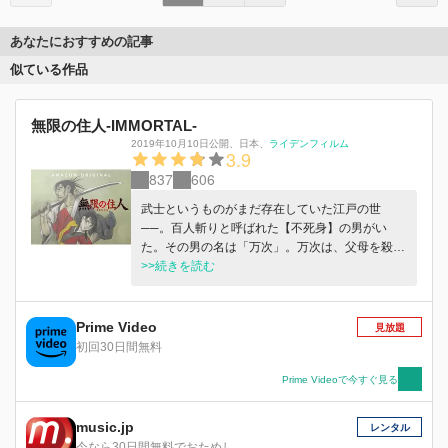
あなたにおすすめの記事
似ている作品
無限の住人-IMMORTAL-
2019年10月10日公開
、
日本
、
ライデンフィルム
3.9
837
606
武士というものがまだ存在していた江戸の世
──。百人斬りと呼ばれた【不死身】の男がい
た。その男の名は「万次」。万次は、父母を殺さ
れ復讐を誓う少女「凜」と出会う。凜は万次に、
>>続きを読む
復讐の旅の用心棒になってくれないかと言う。初
めは断る万次だが、凜に亡くした妹の面影を見
た。一人では危うい凜の姿に、仕方なく手を貸す
Prime Video
見放題
ことに決める。しかし凜の仇は、剣の道を極めん
初回30日間無料
とする集団──逸刀流。それは、不死身の万次す
ら追いつめる凄絶な死闘の始まりを意味してい
Prime Videoで今すぐ見る
た。
music.jp
レンタル
今なら30日間無料でおためし