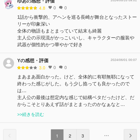
ゆあの感想・評価
2024/06/16 09:01
0
0
4.8
1話から衝撃的、アヘンを巡る長崎が舞台となったストー
リーが印象深い
全体の物語もまとまっていて結末も綺麗
主人公の示現流がかっこいいし、キャラクターの服装や
武器が個性的かつ華やかで好き
Yの感想・評価
2024/06/01 00:07
0
0
3.0
まあまあ面白かった。けど、全体的に有耶無耶になって
終わった感じがした。もう少し捻っても良かったので
は…
主人公の最後は想定内な感じで結構ベタだったけど、だ
からこそとりあえず話がまとまったのかなぁなと…
>>続きを読む
1
2
3