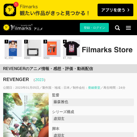
登録・ログイン
アニメ
1
2
3
4
¥1,650
¥990
¥990
¥7,700
REVENGERのアニメ情報・感想・評価・動画配信
REVENGER
（
2023
）
公開日：2023年01月05日
製作国・地域：
日本
制作会社：
亜細亜堂
再生時間：24分
監督
藤森雅也
シリーズ構成
虚淵玄
脚本
虚淵玄