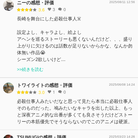
ニーの感想・評価
2025/08/11 12:56
3
0
3.6
長崎を舞台にした必殺仕事人☠️
設定よし、キャラよし、絵よし
アヘンを巡るストーリーも悪くないんだけど、、、盛り
上がりに欠けるのは話数が足りないからかな、なんか勿
体無い作品😭
シーズン2欲しいけど…
>>続きを読む
トワイライトの感想・評価
2025/06/08 14:24
1
0
3.0
必殺仕事人みたいだなと思って見たら本当に必殺仕事人
そのものだった。鳰みたいなキャラを出した以上、もっ
と深夜アニメ的な出番が多くても良さそうだけどストー
リーの本筋優先でそうならないのでこのアニメは硬派。
TSUMUGIの感想・評価
2025/03/23 14:26