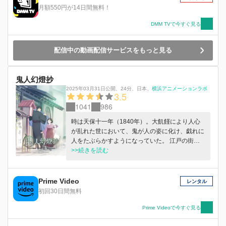
月額550円が14日間無料！
DMM TVで今すぐ見る
配信中の動画配信サービスをもっと見る
鬼人幻燈抄
2025年03月31日公開
、
24分
、
日本
、
横浜アニメーションラボ
3.5
1041
986
時は天保十一年（1840年）。大飢饉により人心
が乱れた世において、鬼が人の姿に化け、戯れに
人をたぶらかすようになっていた。 江戸の街か
ら遠く離れた山間の集落・葛野（かどの）。この
>>続きを読む
集落に、甚太と鈴音という兄妹が暮らしていた。
幼い頃に、ある理由から葛野に来たよそ者の二人
だったが、皆に受け入れられ仲睦まじく日々を過
Prime Video
レンタル
ごしていた。 集落には、「いつきひめ」と呼ば
初回30日間無料
れる巫女がおり、成長した甚太は巫女の護衛役を
務めるように。そしてある日、甚太は鬼の討伐に
Prime Videoで今すぐ見る
赴いた森で、遥か未来を語る不思議な鬼に出会う