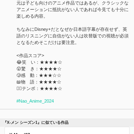
元は子ども向けのアニメ作品ではあるが、クラシックな
アニメーションに抵抗がない人であれば今見ても十分に
楽しめる内容。
ちなみにDisney+だとなぜか日本語字幕が存在せず、英
語のリスニングに自信がない人は吹替版での視聴が必須
となるためそこだけは要注意。
<作品スコア>
😂笑 い：★★★★☆
😲驚 き：★★★★☆
🥲感 動：★★★☆☆
📖物 語：★★★★☆
🏃‍♂️テンポ：★★★★☆
#Nao_Anime_2024
『X-メン シーズン1』に似ている作品