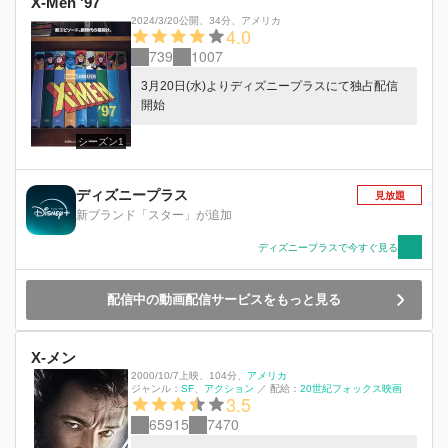
X-Men '97
2024/3/20公開
、
34分
、
アメリカ
4.0
739
1007
3月20日(水)よりディズニープラスにて独占配信
開始
シーズン1
ディズニープラス
見放題
新ブランド「スター」が追加
ディズニープラスで今すぐ見る
配信中の動画配信サービスをもっと見る
X-メン
2000/10/7上映
、
104分
、
アメリカ
ジャンル：
SF
アクション
／
配給：
20世紀フォックス映画
3.5
65915
7470