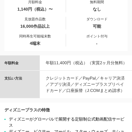
月額料金
無料期間
1,140円（税込）〜
なし
見放題作品数
ダウンロード
16,000作品以上
可能
同時再生可能端末数
ポイント付与
4端末
-
年額11,400円（税込）（実質2ヶ月分無料）
年額料金
クレジットカード／PayPal／キャリア決済
支払い方法
／アプリ決済／ディズニープラスプリペイ
ドカード／口座振替（J:COMまとめ請求）
ディズニープラスの特徴
ディズニーがグローバルで展開する定額制公式動画配信サービ
ス
ディズニー、ピクサー、マーベル、スター・ウォーズ、ナショ