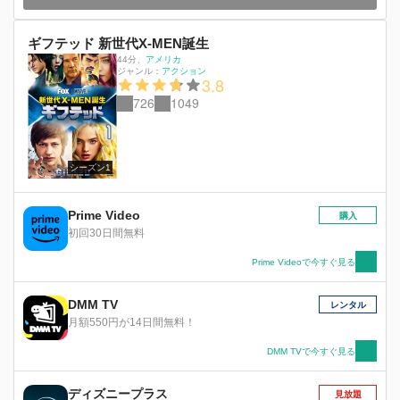
ギフテッド 新世代X-MEN誕生
44分
、
アメリカ
ジャンル：
アクション
3.8
726
1049
シーズン1
Prime Video
購入
初回30日間無料
Prime Videoで今すぐ見る
DMM TV
レンタル
月額550円が14日間無料！
DMM TVで今すぐ見る
ディズニープラス
見放題