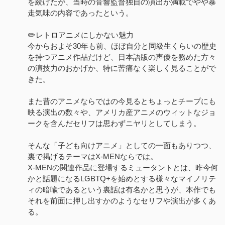
を続けたが、当時の音響監督独自の演出が満載でやや暴
走気味の内容であったという。
✏️レトロアニメにしかない魅力
今からおよそ30年も前、ほぼ自分と同級生くらいの歴史
を持つアニメ作品だけど、日本語版の声優を務めた方々
の演技力のおかげか、特に苦痛なく楽しく見ることがで
きた。
また昔のアニメならではの今見るとちょっとチープにも
映る演出の数々や、アメリカ産アニメのウィットなジョ
ークを含んだセリフは思わずニヤリとしてしまう。
そんな「子ども向けアニメ」としての一面もありつつ、
裏で掲げるテーマはX-MENならでは。
X-MENの関連作品に登場するミュータントとは、昨今何
かと話題になるLGBTQ+を始めとする様々なマイノリテ
ィの暗喩であるという裏話は有名かと思うが、本作でも
それを前面に押し出すかのようなセリフや演出が多くあ
る。