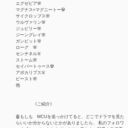
エグゼビア🌸
マグナス=マグニートー💀
サイクロップス🌸
ウルヴァリン🌸
ジュビリー🌸
ジーングレイ🌸
ガンビット🌸
ローグ 🌸
センチネル☠️
ストーム🌸
セイバートゥース💀
アポカリプス☠️
ビースト🌸
他
《ご紹介》
🤖もしも MCUを追っかけてると、どこでドラマを見た
らいいか分からないとかがありましたら、 私のフォロワ