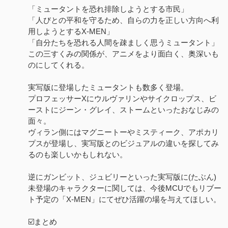
「ミュータントを恐れ排除しようとする市民」
「人びとの平和を守るため、自らの力を正しい方向へ利
用しようとするX-MEN」
「自分たちを恐れる人間を疎ましく思うミュータント」
この三すくみの関係が、アニメをより面白く、奥深いも
のにしてくれる。
実写版に登場したミュータントも数多く登場。
プロフェッサーXにウルヴァリンやサイクロップス、ビ
ーストにジーン・グレイ、ストームといったおなじみの
面々。
ヴィラン側にはマグニートーやミスティーク、アポカリ
プスが登場し、実写版とのビジュアルの違いを探してみ
るのも楽しいかもしれない。
逆にガンビット、ジュビリーといった実写版に(たぶん)
未登場のキャラクターに関しては、今後MCUでもリブー
ト予定の「X-MEN」にてぜひ活躍の場を与えてほしい。
☑️まとめ