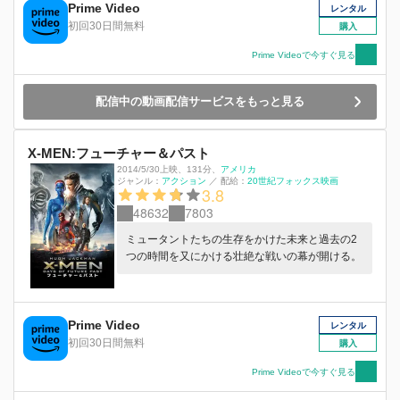
Prime Video
レンタル
初回30日間無料
購入
Prime Videoで今すぐ見る
配信中の動画配信サービスをもっと見る
X-MEN:フューチャー＆パスト
2014/5/30上映
、
131分
、
アメリカ
ジャンル：
アクション
／
配給：
20世紀フォックス映画
3.8
48632
7803
ミュータントたちの生存をかけた未来と過去の2
つの時間を又にかける壮絶な戦いの幕が開ける。
Prime Video
レンタル
初回30日間無料
購入
Prime Videoで今すぐ見る