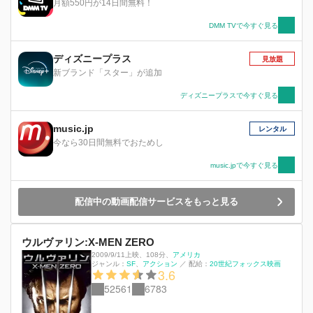
月額550円が14日間無料！
DMM TVで今すぐ見る
ディズニープラス
見放題
新ブランド「スター」が追加
ディズニープラスで今すぐ見る
music.jp
レンタル
今なら30日間無料でおためし
music.jpで今すぐ見る
配信中の動画配信サービスをもっと見る
ウルヴァリン:X-MEN ZERO
2009/9/11上映
、
108分
、
アメリカ
ジャンル：
SF
アクション
／
配給：
20世紀フォックス映画
3.6
52561
6783