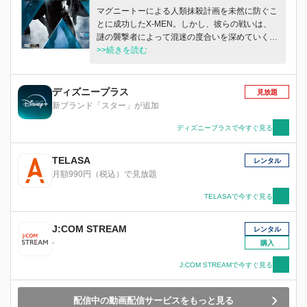
マグニートーによる人類抹殺計画を未然に防ぐこ
とに成功したX-MEN。しかし、彼らの戦いは、
謎の襲撃者によって混迷の度合いを深めていく。
衝突は一般市民をも巻き込んだ惨劇となり、ミュ
>>続きを読む
ータント登録法案を求める政治運動を一気に呼び
起こした。 新たな運動の先頭に立ったのは、ミ
ュータントへの生体実験を噂されている大富豪、
ディズニープラス
見放題
ストライカー。彼の真の目的とは？ そしてミュ
新ブランド「スター」が追加
ータント壊滅計画にさらされたX－MENの運命
は？
ディズニープラスで今すぐ見る
TELASA
レンタル
月額990円（税込）で見放題
TELASAで今すぐ見る
J:COM STREAM
レンタル
-
購入
J:COM STREAMで今すぐ見る
配信中の動画配信サービスをもっと見る