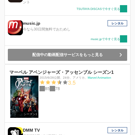
ント
TSUTAYA DISCASで今すぐ見る
music.jp
レンタル
今なら30日間無料でおためし
music.jpで今すぐ見る
配信中の動画配信サービスをもっと見る
マーベル アベンジャーズ・アッセンブル シーズン1
2015/6/26公開
、
24分
、
アメリカ
、
Marvel Animation
3.5
85
78
シーズン1
DMM TV
レンタル