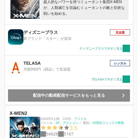
超人的なパワーを持つミュータント集団X-MEN
が、人類滅亡を目論むミュータントの敵と壮絶な
戦いを始める。
ディズニープラス
見放題
新ブランド「スター」が追加
ディズニープラスで今すぐ見る
TELASA
レンタル
月額990円（税込）で見放題
TELASAで今すぐ見る
配信中の動画配信サービスをもっと見る
X-MEN2
2003/5/3上映
、
125分
、
アメリカ
ジャンル：
SF
アクション
／
配給：
20世紀フォックス映画
3.5
54628
5167