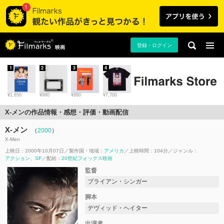
登録・ログイン
映画
1
2
3
4
¥1,650
¥990
¥990
¥7,700
X-メンの作品情報・感想・評価・動画配信
X-メン
（
2000
）
X-Men
上映日：2000年10月07日
製作国・地域：
アメリカ
上映時間：104分
ジャンル：
アクション
SF
配給：
20世紀フォックス映画
監督
ブライアン・シンガー
脚本
デヴィッド・ヘイター
出演者