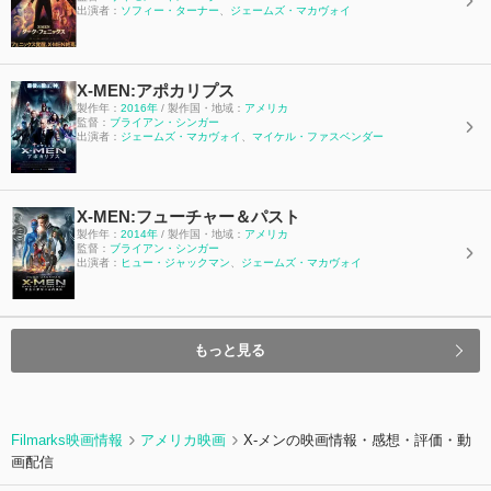
出演者：
ソフィー・ターナー
、
ジェームズ・マカヴォイ
X-MEN:アポカリプス
製作年：
2016年
/ 製作国・地域：
アメリカ
監督：
ブライアン・シンガー
出演者：
ジェームズ・マカヴォイ
、
マイケル・ファスベンダー
X-MEN:フューチャー＆パスト
製作年：
2014年
/ 製作国・地域：
アメリカ
監督：
ブライアン・シンガー
出演者：
ヒュー・ジャックマン
、
ジェームズ・マカヴォイ
もっと見る
Filmarks映画情報
アメリカ映画
X-メンの映画情報・感想・評価・動
画配信