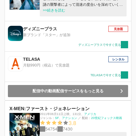
謎の襲撃者によって混迷の度合いを深めていく。
衝突は一般市民をも巻き込んだ惨劇となり、ミュ
>>続きを読む
ータント登録法案を求める政治運動を一気に呼び
起こした。 新たな運動の先頭に立ったのは、ミ
ュータントへの生体実験を噂されている大富豪、
ディズニープラス
見放題
ストライカー。彼の真の目的とは？ そしてミュ
新ブランド「スター」が追加
ータント壊滅計画にさらされたX－MENの運命
は？
ディズニープラスで今すぐ見る
TELASA
レンタル
月額990円（税込）で見放題
TELASAで今すぐ見る
配信中の動画配信サービスをもっと見る
X-MEN:ファースト・ジェネレーション
2011年06月11日上映
、
131分
、
アメリカ
ジャンル：
SF
アクション
／
配給：
20世紀フォックス映画
3.8
54754
7430