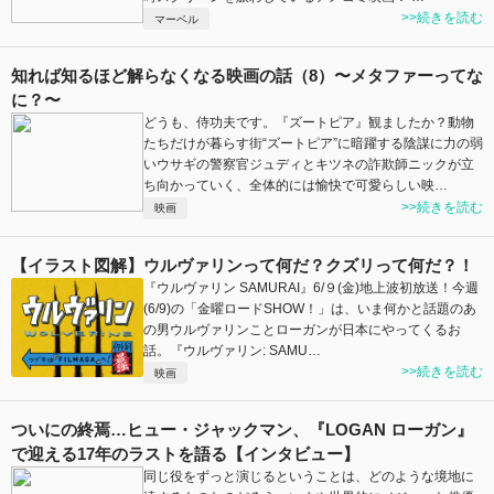
>>続きを読む
マーベル
知れば知るほど解らなくなる映画の話（8）〜メタファーってな
に？〜
どうも、侍功夫です。『ズートピア』観ましたか？動物
たちだけが暮らす街“ズートピア”に暗躍する陰謀に力の弱
いウサギの警察官ジュディとキツネの詐欺師ニックが立
ち向かっていく、全体的には愉快で可愛らしい映…
>>続きを読む
映画
【イラスト図解】ウルヴァリンって何だ？クズリって何だ？！
『ウルヴァリン SAMURAI』6/９(金)地上波初放送！今週
(6/9)の「金曜ロードSHOW！」は、いま何かと話題のあ
の男ウルヴァリンことローガンが日本にやってくるお
話。『ウルヴァリン: SAMU…
>>続きを読む
映画
ついにの終焉…ヒュー・ジャックマン、『LOGAN ローガン』
で迎える17年のラストを語る【インタビュー】
同じ役をずっと演じるということは、どのような境地に