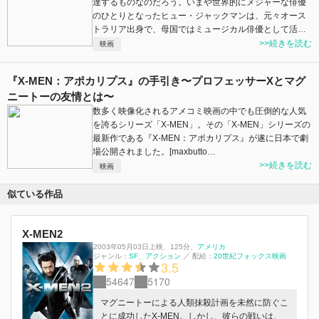
達するものなのだろう。いまや世界的にメジャーな俳優
のひとりとなったヒュー・ジャックマンは、元々オース
トラリア出身で、母国ではミュージカル俳優として活…
>>続きを読む
映画
『X-MEN：アポカリプス』の手引き〜プロフェッサーXとマグ
ニートーの友情とは〜
数多く映像化されるアメコミ映画の中でも圧倒的な人気
を誇るシリーズ「X-MEN」。その「X-MEN」シリーズの
最新作である『X-MEN：アポカリプス』が遂に日本で劇
場公開されました。[maxbutto…
>>続きを読む
映画
似ている作品
X-MEN2
2003年05月03日上映
、
125分
、
アメリカ
ジャンル：
SF
アクション
／
配給：
20世紀フォックス映画
3.5
54647
5170
マグニートーによる人類抹殺計画を未然に防ぐこ
とに成功したX-MEN。しかし、彼らの戦いは、