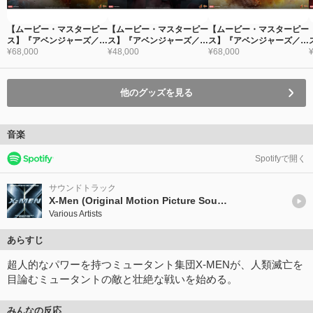
【ムービー・マスターピー
【ムービー・マスターピー
【ムービー・マスターピー
ス】『アベンジャーズ／ド
ス】『アベンジャーズ／ド
ス】『アベンジャーズ／ド
ゥームズデイ』1/6スケー
¥68,000
ゥームズデイ』1/6スケー
¥48,000
ゥームズデイ』1/6スケー
¥68,000
ルフィギュア マグニート
ルフィギュア マグニート
ルフィギュア サイクロッ
ー（デラックス版）
ー
プス（デラックス版）
他のグッズを見る
音楽
Spotifyで開く
サウンドトラック
X-Men (Original Motion Picture Soundtrack)
Various Artists
あらすじ
超人的なパワーを持つミュータント集団X-MENが、人類滅亡を
目論むミュータントの敵と壮絶な戦いを始める。
みんなの反応