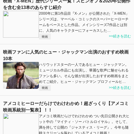
映画「X-MEN」歴代シリーズ一覧！スピンオフ＆2020年公開作
を含む全13本のあらすじ紹介
2000年に第1作品目『X-メン』が公開された「X-MEN」
シリーズは、マーベル・コミックのスーパーヒーローチ
ームをベースとした作品。メインシリーズ7作品とは別
に、人気のキャラクターにフォーカスした…
>>続きを読む
映画
映画ファンに人気のヒュー・ジャックマン出演のおすすめ映画
10本
ハリウッドスターの一人であるヒュー・ジャックマン。
ミュージカル作品にも出演し、華麗な歌声に魅せられる
ファンも多い。そんな彼が出演したおすすめ映画をまと
めてご紹介。ヒュー・ジャックマン プロフィールヒ…
>>続きを読む
映画
アメコミヒーローだらけでわけわかめ！超ざっくり【アメコミ
映画系統別一覧表】！！
アメコミ映画だらけでわけわかめ つい先日公開され大ヒ
ット中の『マイティ・ソー バトルロイヤル』。そして、
満を持して公開の『ジャスティス・リーグ』。今年も随
時スクリーンを賑わしているアメコミ映画！ …