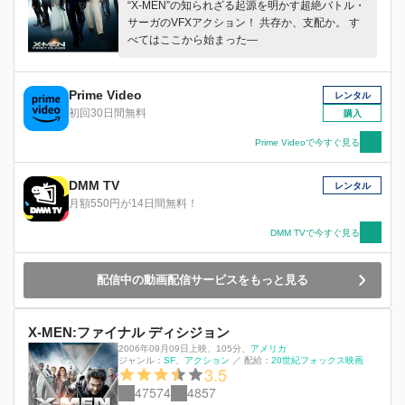
“X-MEN”の知られざる起源を明かす超絶バトル・
サーガのVFXアクション！ 共存か、支配か。 す
べてはここから始まった―
Prime Video
レンタル
初回30日間無料
購入
Prime Videoで今すぐ見る
DMM TV
レンタル
月額550円が14日間無料！
DMM TVで今すぐ見る
配信中の動画配信サービスをもっと見る
X-MEN:ファイナル ディシジョン
2006年09月09日上映
、
105分
、
アメリカ
ジャンル：
SF
アクション
／
配給：
20世紀フォックス映画
3.5
47574
4857