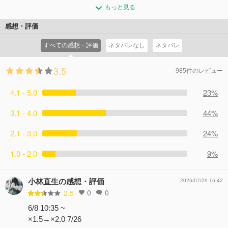
本格的に錬金術士としての一歩を踏み出したライザ。ある
かうための船を拝借しようと港を訪れるも都合よく借りら
いた。どうしても調合に必要な素材の“安らぎの花”が見つ
もっと見る
日、クラウディアの家に寄った帰り道、村人のバーバラが
れる船はなく……。そんなライザたちと時同じくして、対
からない……。課題の成果を話しにやってきたレントとタ
足を痛めて座り込んでいたのを見かける。ライザが調合し
岸ではとある隊商がクーケン島に向かっていた。
感想・評価
オに、ライザは課題がうまくいかない愚痴をこぼす。だ
た“施しの軟膏”で手当てすると、バーバラはその香りをな
コメント16件
拍手18回
が、そんな彼女の悩みを解決したのは、友達になったクラ
すべての感想・評価
ネタバレなし
ネタバレ
つかしそうに楽しみ、昔の思い出を語り始めた。結婚のお
ウディアがもたらした、とある情報だった。
祝いでもらった手紙に添えられていた小さな花の香りが素
コメント9件
拍手10回
3.5
敵だったことと、差出人が不明でお礼が出せていないこと
985件のレビュー
が心残りであると。そこでライザはバーバラのために、一
4.1 - 5.0
肌脱ごうと仲間達に相談を持ち掛ける。
23%
コメント7件
拍手13回
3.1 - 4.0
44%
2.1 - 3.0
24%
1.0 - 2.0
9%
小林直生の感想・評価
2026/07/29 16:42
0
0
2.5
6/8 10:35 ~
×1.5→×2.0 7/26