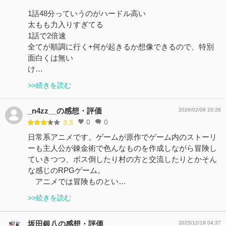
1話48分っていうのがハードル高い
太もも力入りすぎてる
1話で2倍速
全てが順調に行く+何が起きるか想像できるので、特別
面白くは無い
け…
>>続きを読む
_n4zz__の感想・評価
2026/02/08 20:28
0
0
3.3
日常系アニメです。ゲームが原作でゲーム内のストーリ
ーも主人公が錬金術で色んなものを作成しながら冒険し
ていきつつ、ボス倒したり村の方と交流したりとかそん
な感じのRPGゲーム。
アニメでは冒険ものとい…
>>続きを読む
坂田銀八の感想・評価
2025/12/19 04:37