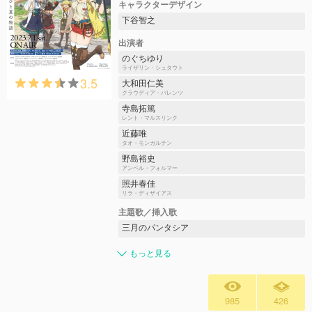
キャラクターデザイン
下谷智之
出演者
のぐちゆり
ライザリン・シュタウト
3.5
大和田仁美
クラウディア・バレンツ
寺島拓篤
レント・マルスリンク
近藤唯
タオ・モンガルテン
野島裕史
アンペル・フォルマー
照井春佳
リラ・ディザイアス
主題歌／挿入歌
三月のパンタシア
もっと見る
985
426