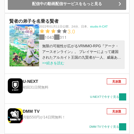
配信中の動画配信サービスをもっと見る
賢者の弟子を名乗る賢者
2022年01月11日公開
、
24分
、
日本
、
studio A-CAT
3.0
1043
311
無限の可能性が広がるVRMMO-RPG『アーク・
アースオンライン』。 プレイヤーによって建国
されたアルカイト王国の九賢者が一人、威厳あふ
れる老齢の召喚術士ダンブルフもまたプレイヤー
>>続きを読む
の一人だった。 ある日、彼は世界の異変に気づ
く。 ゲームでは無かった味覚や臭覚が生まれ、
ログアウトもできない。 さらに、NPCが実に人
U-NEXT
見放題
間くさい反応を見せる。 ――それはゲームが紛
初回31日間無料
れもない現実となった証であった。 しかもこの
世界では、30年もの月日が経っているというの
U-NEXTで今すぐ見る
だ。 そして何ということか、ダンブルフは諸事
情により幼くも美しい少女の姿になっていた！
DMM TV
見放題
急変した世界の謎を解き明かすため、ダンブルフ
月額550円が14日間無料！
は賢者の弟子ミラを名乗り旅立つのであった。
冒険の果てに待ち受けているものとは――。
DMM TVで今すぐ見る