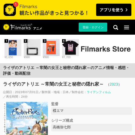
登録・ログイン
アニメ
1
2
3
4
¥1,650
¥990
¥990
¥7,700
ライザのアトリエ ～常闇の女王と秘密の隠れ家～のアニメ情報・感想・
評価・動画配信
ライザのアトリエ ～常闇の女王と秘密の隠れ家～
（
2023
）
公開日：2023年07月01日
製作国・地域：
日本
制作会社：
ライデンフィルム
再生時間：24分
監督
楪エマ
シリーズ構成
高橋弥七郎