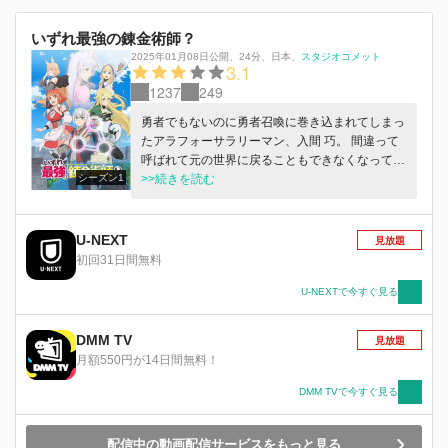
いずれ最強の錬金術師？
2025年01月08日公開
、
24分
、
日本
、
スタジオコメット
3.1
1237
249
勇者でもないのに勇者召喚に巻き込まれてしまっ
たアラフォーサラリーマン、入間 巧。 間違って
呼ばれて元の世界に戻ることもできなくなってし
シーズン1
まったタクミは、 「巻き込んだお詫びに」と女
>>続きを読む
神ノルンから手厚すぎるほどの加護と過保護なサ
ポートを受け、 剣あり魔法ありのファンタジー
世界『ミルドガルド』で人生をリトライすること
U-NEXT
見放題
に。 「戦闘職は絶対合わない」と地味な生産職
初回31日間無料
を希望し、 バトルとは無縁の穏やかで慎ましい
異世界ライフを希望――のはずが 与えられたス
U-NEXTで今すぐ見る
キル『錬金術』は、聖剣から空飛ぶ船まで何でも
作れる超最強スキルだった……！ ひょんなこと
DMM TV
見放題
から手にしたチートスキルで、商売ではボロ儲
月額550円が14日間無料！
け、バトルでは無双状態に！？ 「第10回アルフ
ァポリスファンタジー小説大賞」読者賞受賞、
DMM TVで今すぐ見る
シリーズ累計発行部数120万部突破、コミカライ
ズも絶好調の大人気作が、待望のアニメ化！ 望
配信中の動画配信サービスをもっと見る
んでいないのに最強になってしまった錬金術師