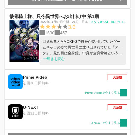
の、ほのぼの（？）異世界冒険譚が幕を開け
る！！
骸骨騎士様、只今異世界へお出掛け中 第1期
2022年04月07日公開
、
24分
、
日本
、
スタジオKAI
HORNETS
3.3
1630
457
目覚めるとMMORPGで自身が使用していたゲー
ムキャラの姿で異世界に放り出されていた「アー
ク」。見た目は全身鎧、中身が全身骨格という骸
シーズン1
骨騎士の姿をした彼は、正体がバレればモンスタ
>>続きを読む
ーと勘違いされかねない。目立たないよう過ごす
決意をするアークだが…。
Prime Video
見放題
初回30日間無料
Prime Videoで今すぐ見る
U-NEXT
見放題
初回31日間無料
U-NEXTで今すぐ見る