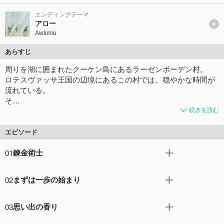
エンディングテーマ
アロー
Awkmiu
あらすじ
周りを湖に囲まれたクーケン島にあるラーゼンボーデン村。
ロテスヴァッサ王国の辺境にあるこの村では、穏やかな時間が
流れている。
そ…
続きを読む
エピソード
01
錬金術士
湖に囲まれたラーゼンボーデン村で、“なんてことない農家
02
まずは一歩の始まり
の娘”として、“なんてことない”日々を送っていたライザリ
ン・シュタウト（ライザ）。そんな代わり映えのしない毎
アンペルとリラに認められ、ついにライザ達の修業がスタ
日に飽き、刺激を求めていたライザは、ある日幼馴染みの
03
思い出の香り
ート。順調に課題を進めるレントとタオだったが、その一
レントとタオを誘い、島を抜け出すことを提案。対岸に向
方でライザは課題に出されたレシピの調合に頭を悩ませて