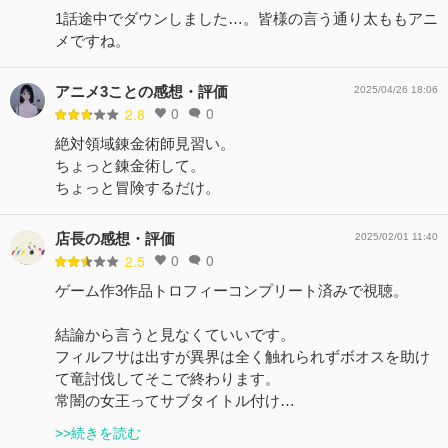
1話途中でダウンしました…。皆様の言う通り太ももアニ
メですね。
アニメ3ことの感想・評価
2025/04/26 18:06
0
0
2.8
絶対領域錬金術師見習い。
ちょっと錬金術して。
ちょっと冒険するだけ。
店長の感想・評価
2025/02/01 11:40
0
0
2.5
ゲーム作3作品トロフィーコンプリート済みで視聴。
結論から言うと見なくていいです。
フィルフサは出すが異界は全く触れられずボオスを助け
て竜討伐してそこで終わります。
常闇の女王ってサブタイトル付け…
>>続きを読む