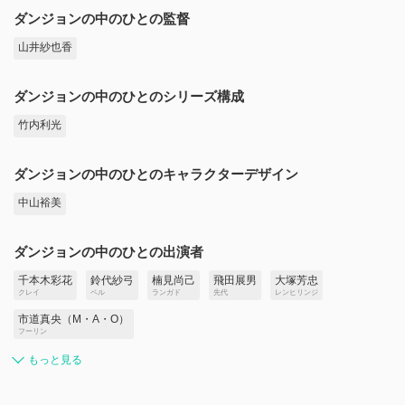
ダンジョンの中のひとの監督
山井紗也香
ダンジョンの中のひとのシリーズ構成
竹内利光
ダンジョンの中のひとのキャラクターデザイン
中山裕美
ダンジョンの中のひとの出演者
千本木彩花
鈴代紗弓
楠見尚己
飛田展男
大塚芳忠
クレイ
ベル
ランガド
先代
レンヒリンジ
市道真央（M・A・O）
フーリン
もっと見る