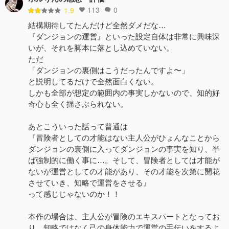
113
0
1.9
結構期待してたんだけど全然ダメだな…
『ダンジョンの運営』といった設定自体は非常に興味深
いが、それを脚本に落とし込めていない。
ただ
「ダンジョンの裏側はこうだったんですよ〜」
と説明してるだけで全然面白くない。
しかも全部が想定の範囲内の事実しかないので、知的好
奇心も全く揺さぶられない。
あとこういった話って普通は
『冒険者としての才能はない主人公がひょんなことから
ダンジョンの裏側に入ってダンジョンの事実を知り、半
ば強制的に働く事に…。そして、冒険者としては才能が
ないが運営としての才能があり、その才能を次第に開花
させていき、知略で運営をさせる』
って感じじゃないのか！！
本作の場合は、主人公が冒険のエキスパートとなってお
り、知略ではなく己の身体能力で運営の手伝いをするよ