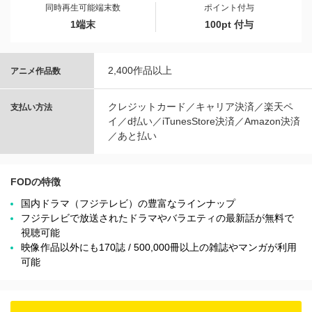
同時再生可能端末数
ポイント付与
1端末
100pt 付与
2,400作品以上
アニメ作品数
クレジットカード／キャリア決済／楽天ペ
支払い方法
イ／d払い／iTunesStore決済／Amazon決済
／あと払い
FODの特徴
国内ドラマ（フジテレビ）の豊富なラインナップ
フジテレビで放送されたドラマやバラエティの最新話が無料で
視聴可能
映像作品以外にも170誌 / 500,000冊以上の雑誌やマンガが利用
可能