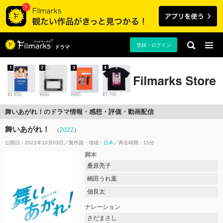
登録・ログイン
ドラマ
1
2
3
4
¥1,650
¥990
¥990
¥7,700
舞いあがれ！のドラマ情報・感想・評価・動画配信
舞いあがれ！
（
2022
）
公開日：2022年10月03日
製作国・地域：
日本
再生時間：15分
脚本
桑原亮子
嶋田うれ葉
佃良太
ナレーション
さだまさし