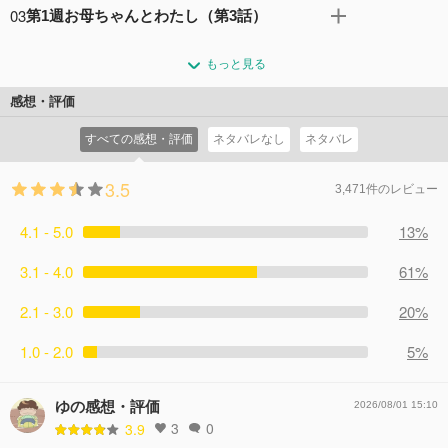
る。
03
第1週お母ちゃんとわたし（第3話）
典）とめぐみ（永作博美）は病院へ連れていく。医師から
コメント25件
拍手21回
環境をかえることを提案された浩太は、めぐみに相談す
浩太（高橋克典）の後押しもあり、舞はめぐみ（永作博
る。
もっと見る
美）に連れられ長崎・五島列島へ向かうことに。めぐみ
コメント19件
拍手29回
は、１５年ぶりに母・祥子（高畑淳子）と港で再会する。
感想・評価
コメント19件
拍手26回
すべての感想・評価
ネタバレなし
ネタバレ
3.5
3,471件のレビュー
4.1 - 5.0
13%
3.1 - 4.0
61%
2.1 - 3.0
20%
1.0 - 2.0
5%
ゆの感想・評価
2026/08/01 15:10
3
0
3.9