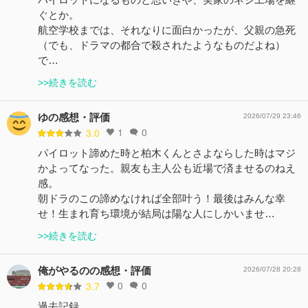
ぐとか。
航空学校までは、それなりに面白かったが、父親の急死
（でも、ドラマの都合で殺されたようなものだよね）
で…
>>続きを読む
ゆの感想・評価
2026/07/29 23:46
1
0
3.0
パイロット諦めた時と柏木くんとさよならした時はマジ
かよってなった。親友も主人公も近場で済ませるのねえ
感。
朝ドラのこの諦めなければ全部叶う！最後はみんな幸
せ！生まれ育ち環境が結局は陽な人にしかいませ…
>>続きを読む
俺がやるのの感想・評価
2026/07/28 20:28
0
0
3.7
過去記録