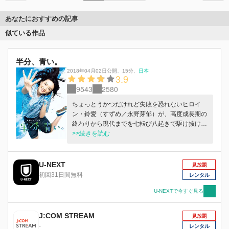
あなたにおすすめの記事
似ている作品
半分、青い。
2018年04月02日公開
、
15分
、
日本
3.9
9543
2580
ちょっとうかつだけれど失敗を恐れないヒロイ
ン・鈴愛（すずめ／永野芽郁）が、高度成長期の
終わりから現代までを七転び八起きで駆け抜け、
やがて一大発明をなしとげるまでのおよそ半世紀
>>続きを読む
を描いた物語となっている。
U-NEXT
見放題
初回31日間無料
レンタル
U-NEXTで今すぐ見る
J:COM STREAM
見放題
-
レンタル