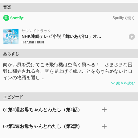
音楽
Spotifyで開く
サウンドトラック
NHK連続テレビ小説「舞いあがれ!」オリジナル・サウンドトラック
Harumi Fuuki
あらすじ
向かい風を受けてこそ飛行機は空高く飛べる！ さまざまな困
難に翻弄される今、空を見上げて飛ぶことをあきらめないヒロ
インの物語を通し…
続きを読む
エピソード
01
第1週お母ちゃんとわたし（第1話）
ヒロインの舞は、ねじ工場を営む父・浩太（高橋克典）、
02
第1週お母ちゃんとわたし（第2話）
母・めぐみ（永作博美）、兄・悠人の４人で東大阪に住ん
でいる。舞は原因不明の発熱で休むことが多く、登校を渋
学校で走り回った舞は熱を出してしまい、浩太（高橋克