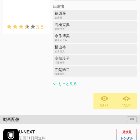
出演者
福原遥
岩倉舞
3.5
高橋克典
岩倉浩太
永作博美
岩倉めぐみ
横山裕
岩倉悠人
高畑淳子
才津祥子
赤楚衛二
梅津貴司
もっと見る
3471
1304
動画配信
PR
U-NEXT
見放題
初回31日間無料
レンタル