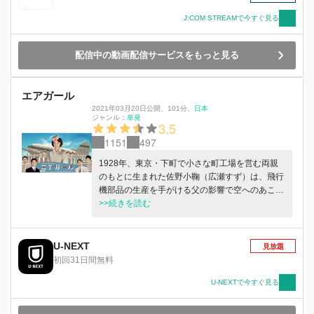
J:COM STREAMで今すぐ見る
配信中の動画配信サービスをもっと見る
エアガール
2021年03月20日公開
、
101分
、
日本
ジャンル：
単発
3.5
1151
497
1928年、東京・下町で小さな町工場を営む両親
のもとに生まれた佐野小鞠（広瀬すず）は、飛行
機部品の生産を手がける父の影響で空へのあこが
れを募らせ、パイロットになりたいという夢を抱
>>続きを読む
きながら大きくなった。しかし、兄は神風特攻隊
として出撃して戦死。両親も東京大空襲で亡くし
てしまい、ひとりぼっちとなった小鞠は、料亭を
U-NEXT
見放題
営む叔母・千代（松雪泰子）のもとに身を寄せる
初回31日間無料
ことに。おかげで高等女学校だけは卒業させても
らったものの、料亭の手伝いに明け暮れる日々を
U-NEXTで今すぐ見る
送っていた。 そんなある日、小鞠は料亭の一室
から「日本の空を日本人の手に取り戻したい！」