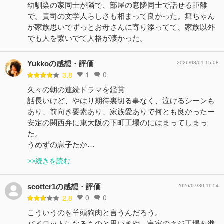
幼馴染の家同士が隣で、部屋の窓隣同士で話せる距離
で。貴司の文学人らしさも相まって良かった。舞ちゃん
が家族思いでずっとお母さんに寄り添ってて、家族以外
でも人を繋いでて人格が凄かった。
Yukkoの感想・評価
2026/08/01 15:08
1
0
3.8
久々の朝の連続ドラマを鑑賞
話長いけど、やはり期待裏切る事なく、泣けるシーンも
あり、前向き要素あり、家族愛ありで何とも良かったー
安定の関西弁に東大阪の下町工場のにはまってしまっ
た。
うめずの息子たか…
>>続きを読む
scottcr1の感想・評価
2026/07/30 11:54
0
0
2.8
こういうのを羊頭狗肉と言うんだろう。
パイロットになるものと思いきや、実家のネジ工場を継