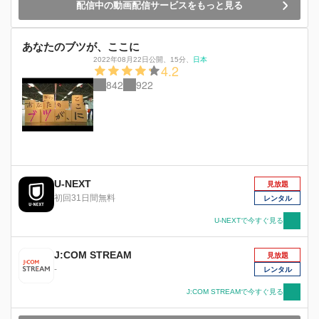
配信中の動画配信サービスをもっと見る
という決意みなぎる熱い言葉を耳にする。声の主
は、逓信省航空保安部長の松木静男（吉岡秀
隆）。日本は終戦後、GHQによって一切の航空
あなたのブツが、ここに
活動を禁じられていた。さらに、吉田茂首相の側
2022年08月22日公開
、
15分
、
日本
近・白洲次郎（藤木直人）は日本の航空事業を海
4.2
外企業に委ねた方がよいと考えていた。だが、松
842
922
木はどんな困難が待ち構えていても日本人の手で
航空事業をはじめるべきという、固い信念を抱い
ていたのだ。松木の話に感動し、思わず聞き入っ
てしまった小鞠だったが、彼の若き部下・三島優
輝（坂口健太郎）に立ち聞きをとがめられてしま
う。しかし、これが2人の運命の出会いとな
る…。 1951年、GHQと粘り強く交渉を重ねた松
U-NEXT
木の熱意が実り、ついに戦後初の日本の航空会
見放題
初回31日間無料
社“日本民間航空”が発足する。すでに社員となっ
レンタル
ていた三島からエアガールを募集していると聞い
U-NEXTで今すぐ見る
た小鞠は飛行機の仕事に関わりたい一心で応募を
決意。しかし、エアガールは最先端の超人気
職！ とんでもない倍率の試験が待ち構えてい
J:COM STREAM
見放題
た。 その後、数々のピンチを乗りこえてなんと
-
レンタル
か合格した小鞠だったが、入社式からわずか1週
J:COM STREAMで今すぐ見る
間後、あわただしく試験飛行に臨むこととなっ
て…!?