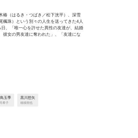
木椿（はるき・つばき／松下洸平）、深雪
尾楓珠）という別々の人生を送ってきた4人
る日、「唯一心を許せた異性の友達が、結婚
、彼女の男友達に奪われた」、「友達にな
鳥玉季
黒川想矢
月希子
穂積朔也