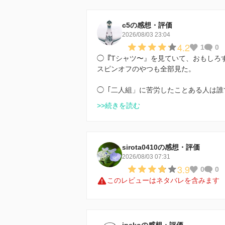
c5の感想・評価
2026/08/03 23:04
4.2
1
0
◯『Tシャツ〜』を見ていて、おもしろ
スピンオフのやつも全部見た。
◯「二人組」に苦労したことある人は誰
>>続きを読む
sirota0410の感想・評価
2026/08/03 07:31
3.9
0
0
このレビューはネタバレを含みます
ipekoの感想・評価