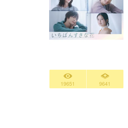
19651
9641