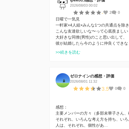
2026/08/03 00:02
-
2
0
日曜で一気見
一軒家×4人組×みんな1つの共通点を除
こんな友達欲しいな〜って心底羨ましい
大好きな同僚(男性)のこと思い出して、
彼が結婚したら今のように仲良くできな
>>続きを読む
ゼロナインの感想・評価
2026/08/01 11:32
3.5
0
0
感想：
主要メンバーの方々（多部未華子さん、
それぞれ、いろんな考え方を持ち、いろ
人は、それぞれ、個性があ…