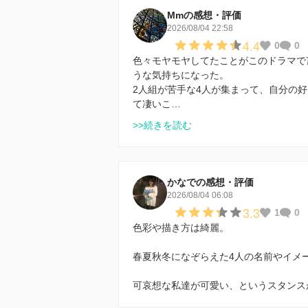
Mmの感想・評価
2026/08/04 22:58
4.4
0
0
色々モヤモヤしてたことがこのドラマで
うな気持ちになった。
2人組が苦手な4人が集まって、自分の
て凄いこ…
>>続きを読む
かなでの感想・評価
2026/08/04 06:08
3.3
1
0
色彩や描き方は綺麗。
春夏秋冬になぞらえた4人の名前やイメ
可哀想な私達が可愛い、というスタンス