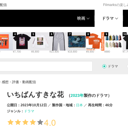
配信
Filmarksの楽
映画
ドラマ
4
5
6
7
8
9
10
0
¥7,700
¥8,800
¥15,400
¥19,800
¥9,900
¥880
¥7,7
ドラマ
・感想・評価・動画配信
いちばんすきな花
（
2023年
製作のドラマ）
公開日：2023年10月12日
製作国・地域：
日本
再生時間：46分
ジャンル：
ドラマ
4.0