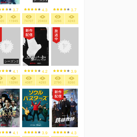
3.7
4.3
3.7
920
11945
74707
20403
3266
4243
シーズン2
4.2
4.1
3.9
4387
4293
81
13290
2790
8260
4.1
3.9
4.3