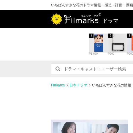
いちばんすきな花のドラマ情報・感想・評価・動画
ドラマ
1
2
3
¥1,650
¥990
¥99
Filmarks
日本ドラマ
いちばんすきな花の情報