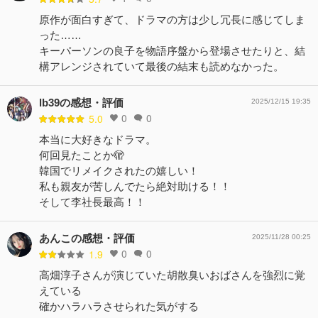
原作が面白すぎて、ドラマの方は少し冗長に感じてしま
った……
キーパーソンの良子を物語序盤から登場させたりと、結
構アレンジされていて最後の結末も読めなかった。
lb39の感想・評価
2025/12/15 19:35
0
0
5.0
本当に大好きなドラマ。
何回見たことか🫣
韓国でリメイクされたの嬉しい！
私も親友が苦しんでたら絶対助ける！！
そして李社長最高！！
あんこの感想・評価
2025/11/28 00:25
0
0
1.9
高畑淳子さんが演じていた胡散臭いおばさんを強烈に覚
えている
確かハラハラさせられた気がする