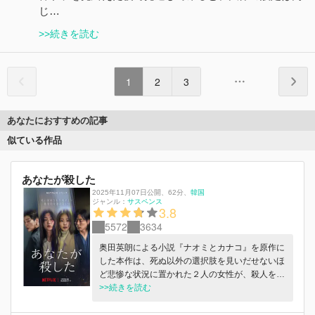
じ…
>>続きを読む
1
2
3
あなたにおすすめの記事
似ている作品
あなたが殺した
2025年11月07日公開
、
62分
、
韓国
ジャンル：
サスペンス
3.8
5572
3634
奥田英朗による小説『ナオミとカナコ』を原作に
した本作は、死ぬ以外の選択肢を見いだせないほ
ど悲惨な状況に置かれた２人の女性が、殺人を犯
す決心をし、思いがけない出来事の連鎖に巻き込
>>続きを読む
まれていくサスペンスドラマ。子供の頃のトラウ
マを抱えるウンスは、夫からの家庭内暴力に苦し