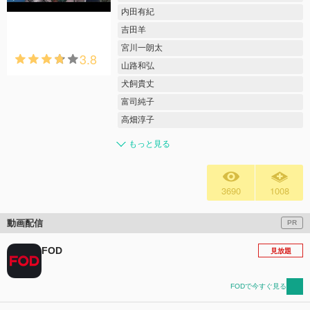
内田有紀
吉田羊
宮川一朗太
3.8
山路和弘
犬飼貴丈
富司純子
高畑淳子
もっと見る
3690
1008
動画配信
PR
FOD
見放題
FODで今すぐ見る