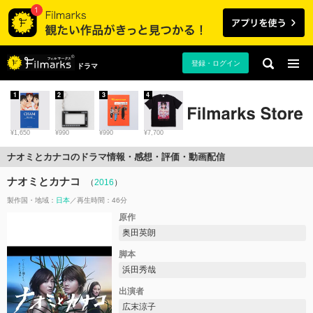
登録・ログイン
ドラマ
1
2
3
4
¥1,650
¥990
¥990
¥7,700
ナオミとカナコのドラマ情報・感想・評価・動画配信
ナオミとカナコ
（
2016
）
製作国・地域：
日本
再生時間：46分
原作
奥田英朗
脚本
浜田秀哉
出演者
広末涼子