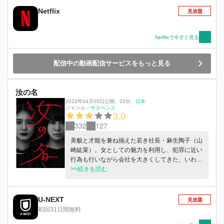
んでいる友人のヒスを助けるため、共に彼を殺害
Netflix
見放題
する計画を企てるが…。 Netflixで2025年11月7日
配信開始
Netflixで今すぐ見る
配信中の動画配信サービスをもっと見る
汝の名
2022年04月05日公開
、
23分
、
日本
ジャンル：
サスペンス
3.0
332
127
美貌と才能を兼ね揃えた若き社長・麻生陶子（山
崎紘菜）。女としての魅力を利用し、犯罪に近い
行為も行いながら会社を大きくしてきた、いわゆ
る“勝ち組”の女。一方、妹の久恵（北乃きい）は
>>続きを読む
姉とは真逆の性格で、失恋を機に陶子の家で引き
こもる“負け組”だった。陶子は久恵のことを都合
のいい存在として扱うが、久恵は陶子の役に立て
U-NEXT
見放題
ることに喜びを感じ、姉妹にして「女王様」と
初回31日間無料
「奴隷」のような奇妙な共存関係を築いていた。