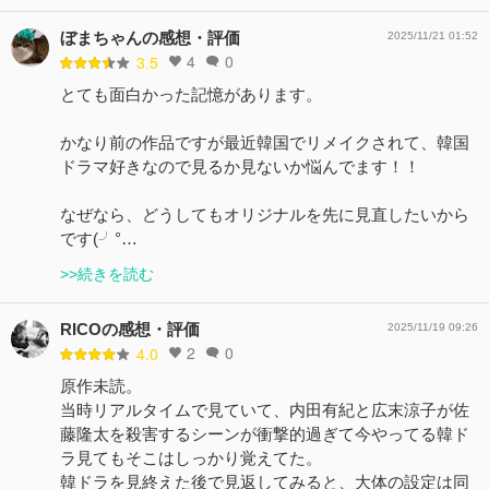
ぼまちゃんの感想・評価
2025/11/21 01:52
4
0
3.5
とても面白かった記憶があります。
かなり前の作品ですが最近韓国でリメイクされて、韓国
ドラマ好きなので見るか見ないか悩んでます！！
なぜなら、どうしてもオリジナルを先に見直したいから
です(⁠╯⁠°…
>>続きを読む
RICOの感想・評価
2025/11/19 09:26
2
0
4.0
原作未読。
当時リアルタイムで見ていて、内田有紀と広末涼子が佐
藤隆太を殺害するシーンが衝撃的過ぎて今やってる韓ド
ラ見てもそこはしっかり覚えてた。
韓ドラを見終えた後で見返してみると、大体の設定は同