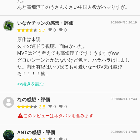
た。
あと高畑淳子のうさんくさい中国人役がハマりすぎ。
いなかチャンの感想・評価
2026/04/25 20:19
0
0
3.7
原作は未読
久々の連ドラ視聴、面白かった。
MVPはどう考えても高畑淳子です！うますぎww
グロいシーンとかはないけど色々、ハラハラはしまし
た。内田有紀はいつ観ても可愛いな〜DV夫は滅び
ろ！！！！笑…
>>続きを読む
なの感想・評価
2026/04/14 17:43
0
0
3.5
このレビューはネタバレを含みます
ANTの感想・評価
2026/04/01 17:06
1
0
3.7