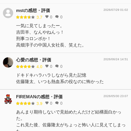
mstの感想・評価
2026/07/29 01:02
0
0
3.7
一気に見てしまったー。
吉田羊、なんやねんっ！
刑事コロンボか！
高畑淳子の中国人女社長、笑えた。
心愛の感想・評価
2026/06/24 14:51
0
0
4.0
ドキドキハラハラしながら見た記憶
佐藤隆太、いつも熱血系の役なのに怖かった
FIREMANの感想・評価
2026/05/30 23:07
0
0
3.9
あんまり期待しないで見始めたんだけど結構面白かっ
た。
これ見た後、佐藤隆太がちょっと怖い人に見えてしまっ