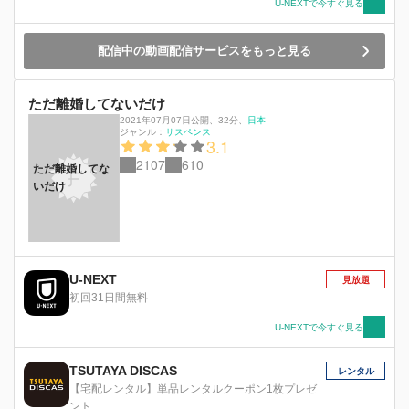
ある日、陶子の秘密を握る謎の女（長井短）が現
U-NEXTで今すぐ見る
れ、金をせびるようになる。気にも留めない陶子
だったが、久恵は彼女を心配してある行動を起こ
配信中の動画配信サービスをもっと見る
すことに。一方、陶子は壱岐亮介（EXILE
NAOTO）と運命の出会いを果たす。亮介に感化
されて変わっていく陶子。やがて姉妹の関係にひ
ただ離婚してないだけ
びが入り、次第に陶子と久恵の立場が逆転してい
2021年07月07日公開
、
32分
、
日本
く。
ジャンル：
サスペンス
3.1
2107
610
ただ離婚してな
いだけ
U-NEXT
見放題
初回31日間無料
U-NEXTで今すぐ見る
TSUTAYA DISCAS
レンタル
【宅配レンタル】単品レンタルクーポン1枚プレゼ
ント