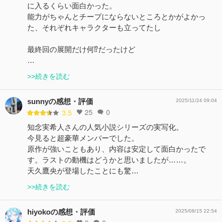
に入るくらい面白かった。
能力がちゃんとチープにならないところとかがよかっ
た、それぞれキャラクターも立ってたし
最終回の展開だけ何⁉️だったけど
…
>>続きを読む
sunnyの感想・評価
2025/11/24 09:04
25
0
3.5
知念実希人さんの人気小説シリーズの実写化。
今見ると超豪華メンバーでした。
原作が強いこともあり、内容は安定して面白かったで
す。ラストの動機はどうかと思いましたが……。
天久鷹央が登場したことにも驚…
>>続きを読む
hiyokoの感想・評価
2025/08/15 22:54