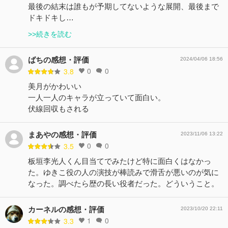
最後の結末は誰もが予期してないような展開、最後まで
ドキドキし…
>>続きを読む
ばちの感想・評価
2024/04/06 18:56
0
0
3.8
美月がかわいい
一人一人のキャラが立っていて面白い。
伏線回収もされる
まあやの感想・評価
2023/11/06 13:22
0
0
3.5
板垣李光人くん目当てでみたけど特に面白くはなかっ
た。ゆきこ役の人の演技が棒読みで滑舌が悪いのが気に
なった。調べたら歴の長い役者だった。どういうこと。
カーネルの感想・評価
2023/10/20 22:11
1
0
3.3