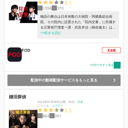
3.1
1356
370
物語の舞台は日本有数の大病院・阿栖暮総合病
院。その院内に設置された「院内交番」に所属す
る元警視庁捜査一課・武良井治（桐谷健太）は、
日々患者同士のトラブル解決や遺失物捜索に従事
>>続きを読む
している。元々は院内交番室長・横堀仁一（市村
正親）と2人きりで交番を運営していたが、そこ
に交番事務員として川本響子（長濱ねる）が配属
FOD
見放題
されることに。川本は有名病院の医療事務になれ
ると張り切ってきたものの、実際は院内で“3K交
番”（軽薄で、空気の読めない、給料泥棒）とや
FODで今すぐ見る
ゆされる場所で・・・・・・。そんな中、病院が
誇る若き天才外科医・榊原俊介（瀬戸康史）がド
配信中の動画配信サービスをもっと見る
イツから帰国する。 主人公の武良井は、他人の
ちょっとした身なりや言動の違和感も見抜く抜群
の洞察能力を基にしたプロファイリングスキルを
婚活探偵
もつ敏腕の院内刑事。医師や看護師をはじめ、患
2022年01月08日公開
、
54分
、
日本
者の病状など情報を全て把握するほどの記憶能力
ジャンル：
コメディ
3.5
を持ち併せる。人たらしな一面もあり、医師や患
者から院内の情報を収集することも。その反面、
864
351
歯に衣着せぬ無頓着な物言いで院内ではさまざま
なトラブルを起こしてしまう。警視庁捜査一課の