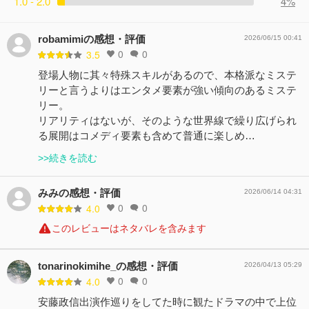
1.0 - 2.0
4%
robamimiの感想・評価
2026/06/15 00:41
0
0
3.5
登場人物に其々特殊スキルがあるので、本格派なミステ
リーと言うよりはエンタメ要素が強い傾向のあるミステ
リー。
リアリティはないが、そのような世界線で繰り広げられ
る展開はコメディ要素も含めて普通に楽しめ…
>>続きを読む
みみの感想・評価
2026/06/14 04:31
0
0
4.0
このレビューはネタバレを含みます
tonarinokimihe_の感想・評価
2026/04/13 05:29
0
0
4.0
安藤政信出演作巡りをしてた時に観たドラマの中で上位