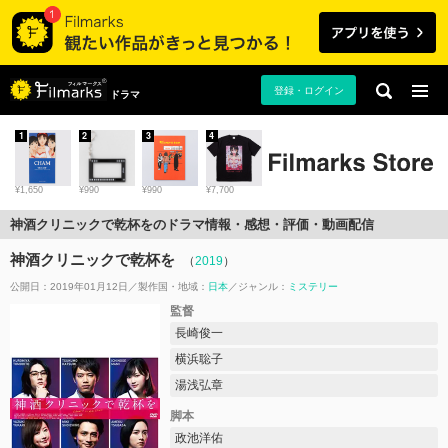
登録・ログイン
ドラマ
1
2
3
4
¥1,650
¥990
¥990
¥7,700
神酒クリニックで乾杯をのドラマ情報・感想・評価・動画配信
神酒クリニックで乾杯を
（
2019
）
公開日：2019年01月12日
製作国・地域：
日本
ジャンル：
ミステリー
監督
長崎俊一
横浜聡子
湯浅弘章
脚本
政池洋佑