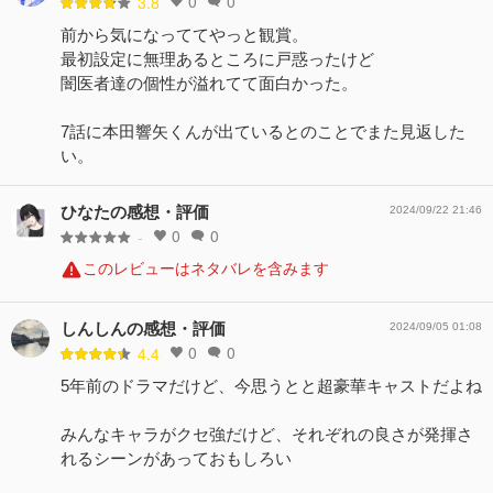
0
0
3.8
前から気になっててやっと観賞。
最初設定に無理あるところに戸惑ったけど
闇医者達の個性が溢れてて面白かった。
7話に本田響矢くんが出ているとのことでまた見返した
い。
ひなたの感想・評価
2024/09/22 21:46
0
0
-
このレビューはネタバレを含みます
しんしんの感想・評価
2024/09/05 01:08
0
0
4.4
5年前のドラマだけど、今思うとと超豪華キャストだよね
みんなキャラがクセ強だけど、それぞれの良さが発揮さ
れるシーンがあっておもしろい