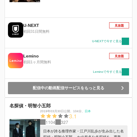
エリートでありながら警察を辞し、警察OBが多
い院内交番勤務に自ら志願。捜査一課刑事という
肩書すらも捨てるという何やら訳アリな様子
で・・・・・・。 同じく阿栖暮総合病院で働く
U-NEXT
榊原は、日本を代表する若き天才外科医。執刀す
見放題
初回31日間無料
る手術は素早く正確で高い成功率を誇り、テレビ
番組に密着もされるほど業界内で名をはせている
U-NEXTで今すぐ見る
超エリート医師。外科部長からの信頼も厚く、次
期外科部長の座も期待されている。 そんな榊原
を鋭い視線で見つめる武良井。事あるごとに武良
Lemino
見放題
井は榊原に絡み、業務範囲を超えて執拗に粘着す
初回1ヶ月間無料
る。警視庁捜査一課という肩書を自ら捨て、阿栖
Leminoで今すぐ見る
暮総合病院に来たのも榊原との関係に理由がある
のか・・・・・・。 敏腕刑事と天才医師、異な
る2人の正義が交錯する新機軸のエンターテイン
配信中の動画配信サービスをもっと見る
メント！
名探偵・明智小五郎
2019年03月30日公開
、
104分
、
日本
3.1
1104
327
日本が誇る推理作家・江戸川乱歩が生み出した名
探偵・明智小五郎。 かの有名な名探偵を、西島