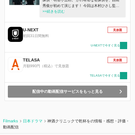
秀俊が初めて演じます！ 今回は木村ひさし監督
の指揮のもと、伊藤淳史、石田ゆり子、岸井ゆき
>>続きを読む
の、香川照之ら豪華キャストも集結し、まったく
新しい明智小五郎シリーズを構築。 なんと現代
を舞台に、西島版明智が明晰な頭脳とアクション
U-NEXT
見放題
を炸裂させながら、なかなか尻尾をつかめない
初回31日間無料
《狡猾なサイバー犯罪》に挑みます--。
U-NEXTで今すぐ見る
TELASA
見放題
月額990円（税込）で見放題
TELASAで今すぐ見る
配信中の動画配信サービスをもっと見る
Filmarks
日本ドラマ
神酒クリニックで乾杯をの情報・感想・評価・
動画配信