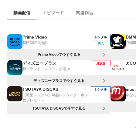
動画配信
エピソード
関連作品
Prime Video
DMM
レンタル
初回30日間無料
月額5
購入
Prime Videoで今すぐ見る
ディズニープラス
J:C
見放題
新ブランド「スター」が追加
-
ディズニープラスで今すぐ見る
TSUTAYA DISCAS
musi
レンタル
【宅配レンタル】単品レンタルクーポン1
今なら
枚プレゼント
TSUTAYA DISCASで今すぐ見る