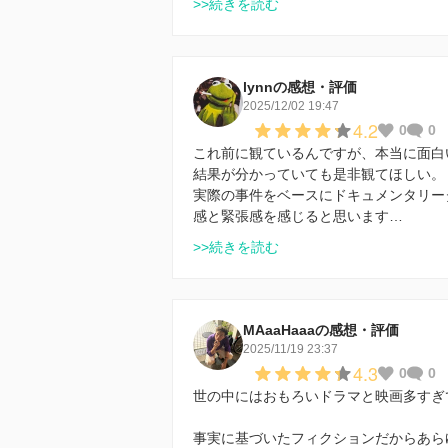
>>続きを読む
lynnの感想・評価
2025/12/02 19:47
4.2
0
0
これ前に観ているんですが、本当に面白
結果が分かっていても是非観てほしい。
実際の事件をベースにドキュメンタリー
感と緊張感を感じると思います…
>>続きを読む
MAaaHaaaの感想・評価
2025/11/19 23:37
4.3
0
0
世の中にはおもろいドラマと映画多すぎ
事実に基づいたフィクションだからあら