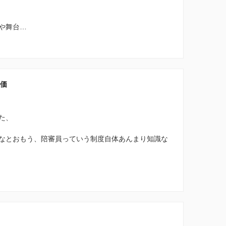
や舞台…
評価
た、
なとおもう、陪審員っていう制度自体あんまり知識な