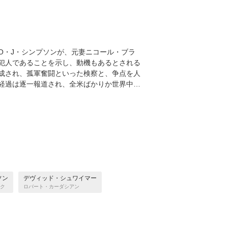
O・J・シンプソンが、元妻ニコール・ブラ
犯人であることを示し、動機もあるとされる
成され、孤軍奮闘といった検察と、争点を人
経過は逐一報道され、全米ばかりか世界中…
ソン
デヴィッド・シュワイマー
ク
ロバート・カーダシアン