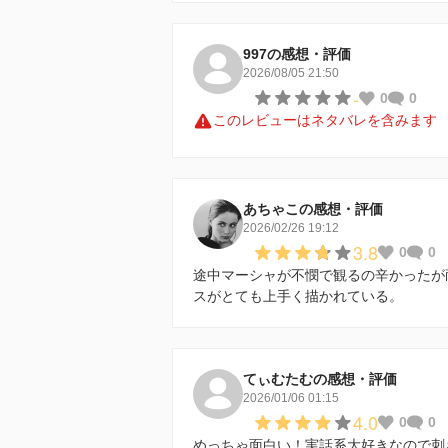
997の感想・評価
2026/08/05 21:50
-
0
0
このレビューはネタバレを含みます
あちゃこの感想・評価
2026/02/26 19:12
3.8
0
0
途中マーシャが不憫で観るの辛かったが
スがとても上手く描かれている。
てぃむたむの感想・評価
2026/01/06 01:15
4.0
0
0
めっちゃ面白い！実話系大好きなので刺