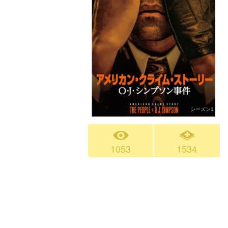
シーズン1
1053
1534