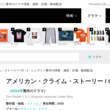
ンプソン事件のドラマ情報・感想・評価・動画配信
Filmarksの楽
映画
ドラマ
4
5
6
7
8
9
10
0
¥7,700
¥8,800
¥15,400
¥19,800
¥9,900
¥880
¥7,7
ドラマ
・ストーリー / O・J・シンプソン事件の情報・感想・評価・動画配信
アメリカン・クライム・ストーリー /
（
2016年
製作のドラマ）
The People v. O.J. Simpson, American Crime Story
製作国・地域：
アメリカ
再生時間：50分
ジャンル：
サスペンス
ドラマ