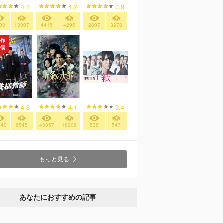
4.2
4.1
3.9
4415
4295
03
13307
2807
8278
4.3
4.1
3.4
840
6545
43357
18906
536
547
もっと見る
あなたにおすすめの記事