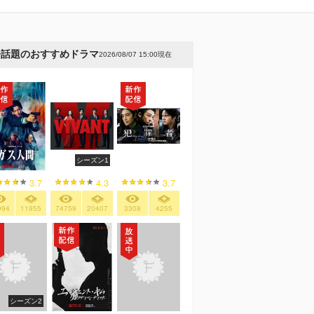
今話題のおすすめドラマ
2026/08/07 15:00現在
シーズン1
3.7
4.3
3.7
994
11955
74759
20407
3308
4255
シーズン2