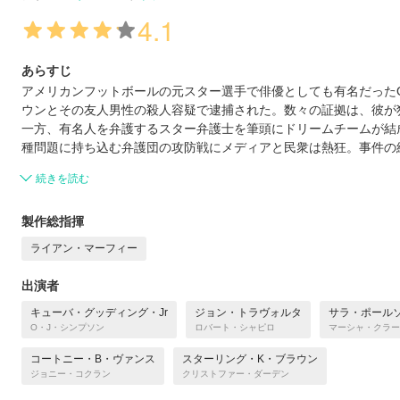
4.1
あらすじ
アメリカンフットボールの元スター選手で俳優としても有名だった
ウンとその友人男性の殺人容疑で逮捕された。数々の証拠は、彼が
一方、有名人を弁護するスター弁護士を筆頭にドリームチームが結
種問題に持ち込む弁護団の攻防戦にメディアと民衆は熱狂。事件の
続きを読む
製作総指揮
ライアン・マーフィー
出演者
キューバ・グッディング・Jr
ジョン・トラヴォルタ
サラ・ポール
O・J・シンプソン
ロバート・シャピロ
マーシャ・クラー
コートニー・B・ヴァンス
スターリング・K・ブラウン
ジョニー・コクラン
クリストファー・ダーデン