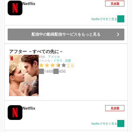
Netflix
見放題
Netflixで今すぐ見る
配信中の動画配信サービスをもっと見る
アフター －すべての先に－
93分
、
アメリカ
ジャンル：
ドラマ
恋愛
3.6
1468
456
Netflix
見放題
Netflixで今すぐ見る