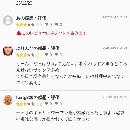
25/12/23
あの感想・評価
2025/12/23 23:19
0
0
3.0
このレビューはネタバレを含みます
ぶりんだの感想・評価
2025/12/16 18:05
0
0
3.4
うーん、やっぱり1はこえない。相変わらず大事なところ
見せないサックス多め。
てか日本語字幕無くなったから筋トレや料理中みれなく
てガン萎えよ
fuxtg330の感想・評価
2025/11/14 20:19
0
0
3.2
テッサのキャリアウーマン感が素敵だったし前より恋愛
の複雑な感じが描かれてて面白かった