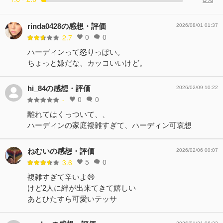
rinda0428の感想・評価
2026/08/01 01:37
0
0
2.7
ハーディンって怒りっぽい。
ちょっと嫌だな、カッコいいけど。
hi_84の感想・評価
2026/02/09 10:22
0
0
-
離れてはくっついて、、
ハーディンの家庭複雑すぎて、ハーディン可哀想
ねむいの感想・評価
2026/02/06 00:07
5
0
3.6
複雑すぎて辛いよ😢
けど2人に絆が出来てきて嬉しい
あとひたすら可愛いテッサ