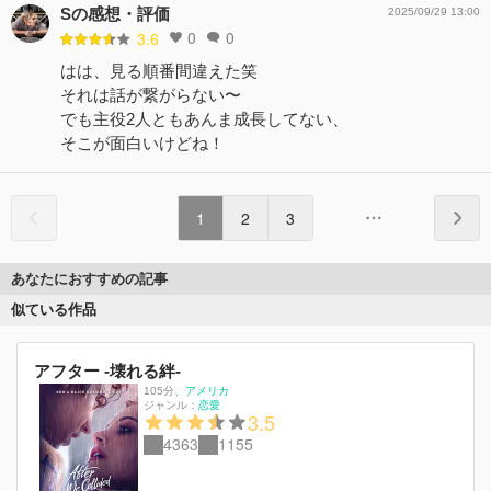
Sの感想・評価
2025/09/29 13:00
0
0
3.6
はは、見る順番間違えた笑
それは話が繋がらない〜
でも主役2人ともあんま成長してない、
そこが面白いけどね！
1
2
3
あなたにおすすめの記事
似ている作品
アフター -壊れる絆-
105分
、
アメリカ
ジャンル：
恋愛
3.5
4363
1155