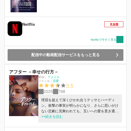
Netflix
見放題
Netflixで今すぐ見る
配信中の動画配信サービスをもっと見る
アフター －幸せの行方－
95分
、
アメリカ
ジャンル：
恋愛
3.5
2225
798
理屈を超えて深くひかれ合うテッサとハーディ
ン。衝撃の事実が明らかになり、さらに思いがけ
ない悲劇に見舞われても、互いへの愛を貫き通す
ことはできるのか。
>>続きを読む