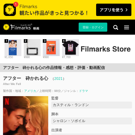
登録・ログイン
映画
1
2
3
4
¥1,650
¥990
¥990
¥7,700
アフター 砕かれる心の作品情報・感想・評価・動画配信
アフター 砕かれる心
（
2021
）
After We Fell
製作国・地域：
アメリカ
上映時間：98分
ジャンル：
ドラマ
監督
カスティル・ランドン
脚本
シャロン・ソボイル
出演者