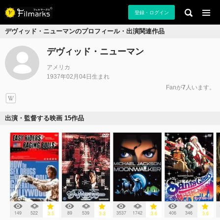
登録・ログイン
デヴィッド・ニューマンのプロフィール・出演関連作品
デヴィッド・ニューマン
アメリカ
1937年02月04日生まれ
Fanが
7
人います。
出演・監督する映画 15作品
149
522
89
539
3537
1742
406
346
3.5
3.3
3.6
3.6