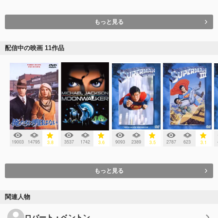
もっと見る
配信中の映画 11作品
19003
14795
3537
1742
9093
2389
2787
623
3.8
3.6
3.5
3.1
もっと見る
関連人物
ロバート・ベントン