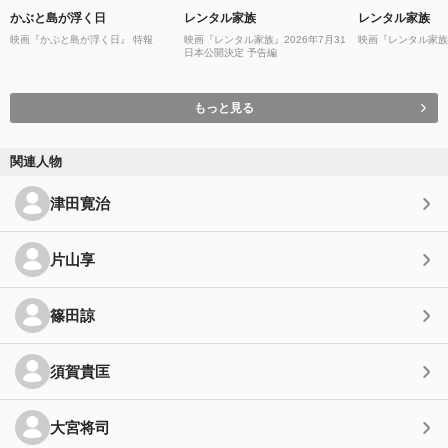
かぶと島が浮く日
レンタル家族
レンタル家族
映画『かぶと島が浮く日』 特報
映画『レンタル家族』2026年7月31
映画『レンタル家族
日本公開決定 予告編
もっと見る
関連人物
津田寛治
片山享
篠田諒
須賀貴匡
大宮将司