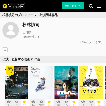
登録・ログイン
松林慎司のプロフィール・出演関連作品
松林慎司
山口県
1975年生まれ
Fanが
5
人います。
出演・監督する映画 29作品
2026
10.3
上映
2
71
477
1092
33
125
3
25
3.0
4.1
4.1
5.0