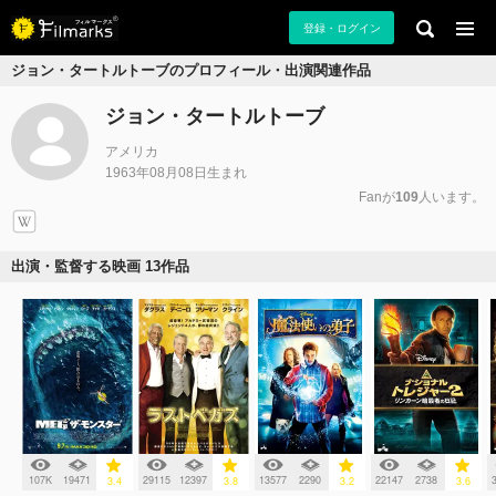
登録・ログイン
ジョン・タートルトーブのプロフィール・出演関連作品
ジョン・タートルトーブ
アメリカ
1963年08月08日生まれ
Fanが
109
人います。
出演・監督する映画 13作品
107K
19471
29115
12397
13577
2290
22147
2738
3.4
3.8
3.2
3.6