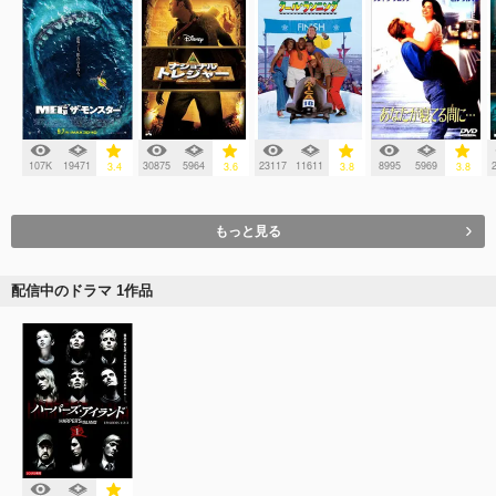
107K
19471
30875
5964
23117
11611
8995
5969
3.4
3.6
3.8
3.8
もっと見る
配信中のドラマ 1作品