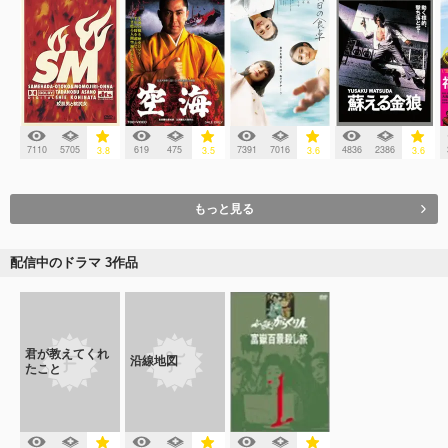
7110
5705
619
475
7391
7016
4836
2386
3.8
3.5
3.6
3.6
もっと見る
配信中のドラマ 3作品
君が教えてくれ
沿線地図
たこと