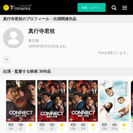
登録・ログイン
真行寺君枝のプロフィール・出演関連作品
真行寺君枝
東京都
1959年09月24日生まれ
Fanが
23
人います。
出演・監督する映画 30作品
164
27
171
27
258
105
7391
7016
3.4
3.3
3.3
3.6