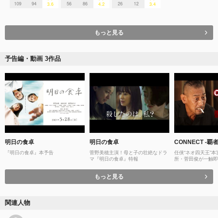
109
94
56
86
26
12
3.6
4.2
3.4
もっと見る
予告編・動画 3作品
明日の食卓
明日の食卓
CONNECT -覇
『明日の食卓』本予告
菅野美穂主演！母と子の壮絶なドラ
任侠“ネオ四天王”
マ『明日の食卓』特報
所・菅田俊が一触即
「CONNECT -覇者
編を公開！2024 年
もっと見る
信開始＆DVDリリ
関連人物