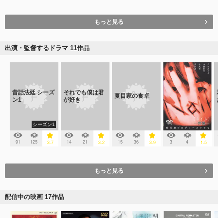
もっと見る
出演・監督するドラマ 11作品
昔話法廷 シーズ
それでも僕は君
夏目家の食卓
ン1
が好き
シーズン1
91
125
14
21
15
36
3
4
3.7
3.2
3.9
1.5
もっと見る
配信中の映画 17作品