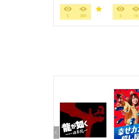
5
360
-
3
14