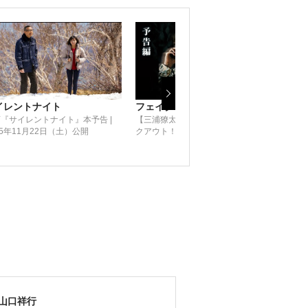
イレントナイト
フェイクアウト！
Wel
『サイレントナイト』本予告 |
【三浦獠太初主演！】映画『フェイ
映画『
25年11月22日（土）公開
クアウト！』予告編｜6月20日(金)公
202
開
山口祥行