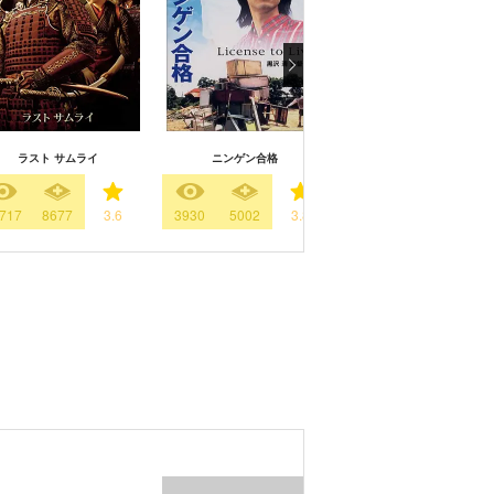
ラスト サムライ
ニンゲン合格
凶気の桜
717
8677
3.6
3930
5002
3.8
19767
6551
3.