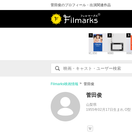
菅田俊のプロフィール・出演関連作品
1
2
3
¥1,650
¥990
¥99
Filmarks映画情報
菅田俊
菅田俊
山梨県
1955年02月17日生まれ O型