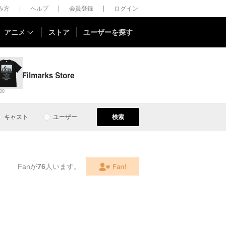
しみ方
ヘルプ
会員登録
ログイン
アニメ
ストア
ユーザーを探す
00
キャスト
ユーザー
検索
Fanが
76
人います。