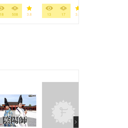
18
508
3.8
13
17
3.5
43
13
3.