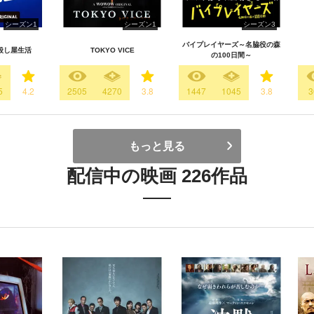
シーズン1
シーズン1
シーズン3
バイプレイヤーズ～名脇役の森
殺し屋生活
TOKYO VICE
の100日間～
5
4.2
2505
4270
3.8
1447
1045
3.8
3
もっと見る
配信中の映画 226作品