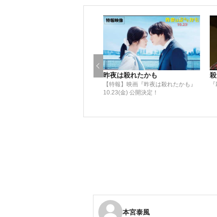
昨夜は殺れたかも
殺
【特報】映画『昨夜は殺れたかも』
『
10.23(金) 公開決定！
本宮泰風