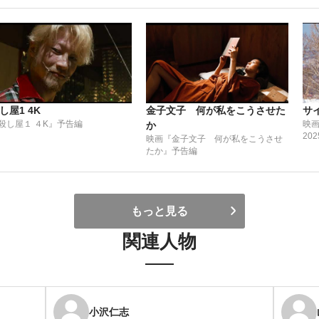
し屋1 4K
金子文子 何が私をこうさせた
サ
殺し屋１ ４K』予告編
映画
か
20
映画『金子文子 何が私をこうさせ
たか』予告編
もっと見る
関連人物
小沢仁志