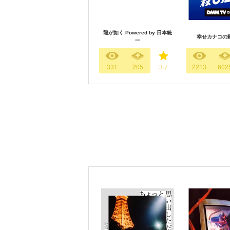
龍が如く Powered by 日本統
幸せカナコの
一
331
205
3.7
2213
602