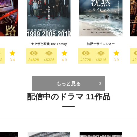
ヤクザと家族 The Family
沈黙ーサイレンスー
83
3.4
84629
46326
4.0
43720
46216
3.9
42
もっと見る
配信中のドラマ 11作品