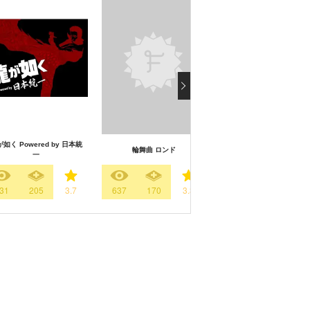
如く Powered by 日本統
輪舞曲 ロンド
撃てない警官
一
31
205
3.7
637
170
3.3
150
63
3.