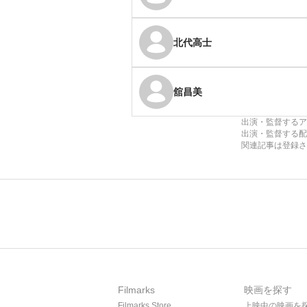
北代高士
舘昌美
出演・監督するア
出演・監督する配
関連記事は登録さ
Filmarks
映画を探す
Filmarks Store
上映中の映画を