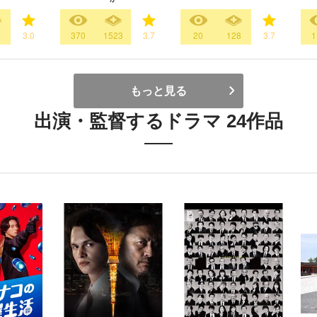
3.0
370
1523
3.7
20
128
3.7
1
もっと見る
出演・監督するドラマ 24作品