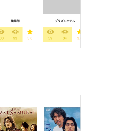
石つぶて ～外務省機密費
陰陽師
プリズンホテル
いた捜査二課の男たち～
00
93
3.0
59
34
3.0
1338
1008
4.