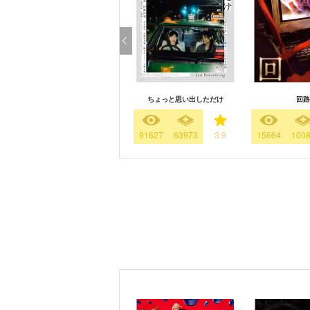
ちょっと思い出しただけ
回路
91627
63973
3.9
15664
100