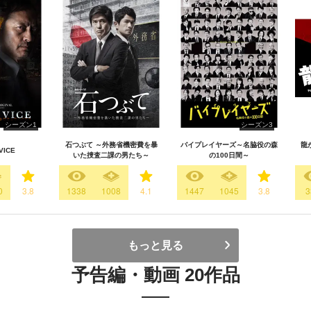
シーズン1
シーズン3
石つぶて ～外務省機密費を暴
バイプレイヤーズ～名脇役の森
龍が
VICE
いた捜査二課の男たち～
の100日間～
0
3.8
1338
1008
4.1
1447
1045
3.8
3
もっと見る
予告編・動画 20作品