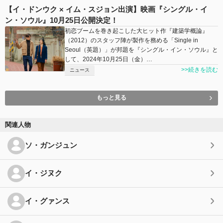
【イ・ドンウク × イム・スジョン出演】映画『シングル・イ
ン・ソウル』10月25日公開決定！
初恋ブームを巻き起こした大ヒット作『建築学概論』
（2012）のスタッフ陣が製作を務める「Single in
Seoul（英題）」が邦題を『シングル・イン・ソウル』と
して、2024年10⽉25⽇（金）…
>>続きを読む
ニュース
もっと見る
関連人物
ソ・ガンジュン
イ・ジヌク
イ・グァンス