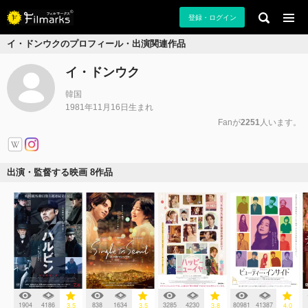
登録・ログイン
イ・ドンウクのプロフィール・出演関連作品
イ・ドンウク
韓国
1981年11月16日生まれ
Fanが
2251
人います。
出演・監督する映画 8作品
1904
4186
838
1634
3285
4230
80981
41387
3.5
3.5
3.8
4.0