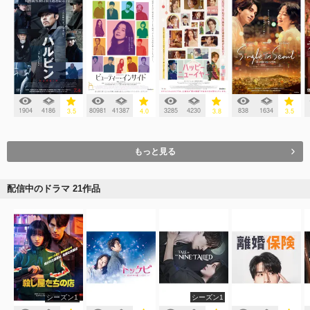
1904
4186
80981
41387
3285
4230
838
1634
3.5
4.0
3.8
3.5
もっと見る
配信中のドラマ 21作品
シーズン1
シーズン1