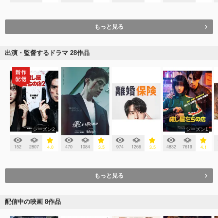
もっと見る
出演・監督するドラマ 28作品
シーズン2
シーズン1
152
2807
470
1084
974
1266
4832
7619
4.0
3.5
3.5
4.1
もっと見る
配信中の映画 8作品