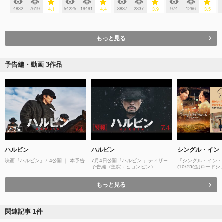
4832
7619
54225
19491
3837
2337
974
1266
4.1
4.4
3.9
3.5
もっと見る
予告編・動画 3作品
ハルビン
ハルビン
シングル・イン
映画『ハルビン』7.4公開 ｜ 本予告
7月4日公開『ハルビン 』ティザー
『シングル・イン・
予告編（主演：ヒョンビン）
(10/25(金)ロードシ
もっと見る
関連記事 1件