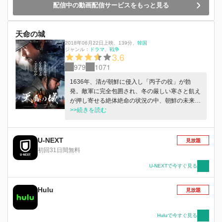
配信中の動画配信サービスをもっと見る
天命の城
2018年06月22日上映
、
139分
、
韓国
ジャンル：
ドラマ
戦争
3.6
979
1071
1636年、清が朝鮮に侵入し「丙子の役」が勃
発。敵軍に完全包囲され、冬の厳しい寒さと飢え
が押し寄せる絶体絶命の状況の中、朝鮮の未来を
見据えた大臣たちの意見は激しく対立する。平和
>>続きを読む
を重んじ清と和睦交渉を図るべきだと考える吏曹
大臣チェ・ミョンギル（イ・ビョンホン）と、大
義を守るべく清と真っ向から戦うことを主張する
U-NEXT
見放題
礼曹大臣のキム・サンソン（キム・サンソク）。
初回31日間無料
対立する二人の大臣の意見に王・仁祖の葛藤が深
まる。抗戦か、降伏か。朝鮮王朝の運命は――!?
U-NEXTで今すぐ見る
Hulu
見放題
Huluで今すぐ見る