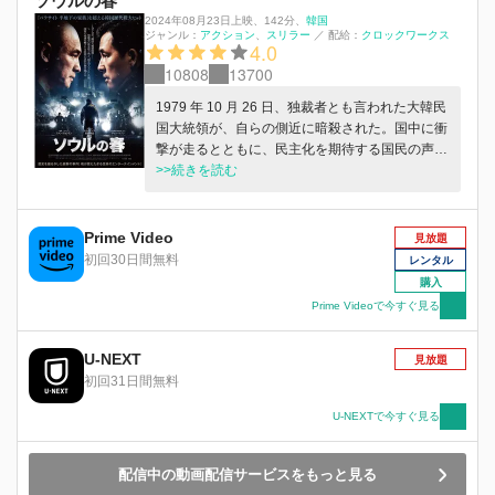
ソウルの春
2024年08月23日上映
、
142分
、
韓国
ジャンル：
アクション
スリラー
／
配給：
クロックワークス
4.0
10808
13700
1979 年 10 月 26 日、独裁者とも言われた大韓民
国大統領が、自らの側近に暗殺された。国中に衝
撃が走るとともに、民主化を期待する国民の声は
日に日に高まってゆく。しかし、暗殺事件の合同
>>続きを読む
捜査本部長に就任したチョン・ドゥグァン保安司
令官（ファン・ジョンミン）は、陸軍内の秘密組
織“ハナ会”の将校たちを率い、新たな独裁者とし
Prime Video
見放題
て君臨すべく、同年 12 月 12 日にクーデターを
初回30日間無料
レンタル
決行する。一方、高潔な軍人として知られる首都
購入
警備司令官イ・テシン（チョン・ウソン）は、部
Prime Videoで今すぐ見る
下の中にハナ会のメンバーが潜む圧倒的不利な状
況の中、自らの軍人としての信念に基づき“反逆
U-NEXT
者”チョン・ドゥグァンの暴走を食い止めるべく
見放題
立ち上がる。
初回31日間無料
U-NEXTで今すぐ見る
配信中の動画配信サービスをもっと見る