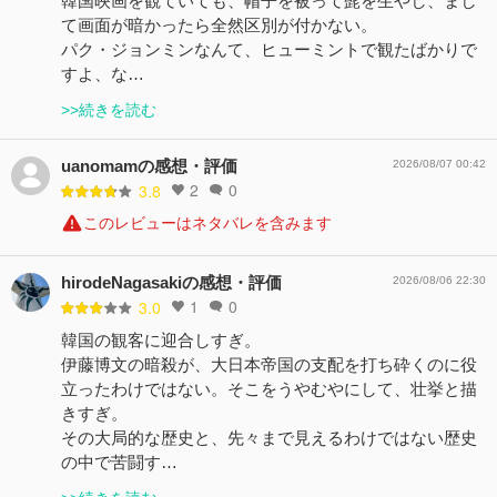
韓国映画を観ていても、帽子を被って髭を生やし、まし
て画面が暗かったら全然区別が付かない。
パク・ジョンミンなんて、ヒューミントで観たばかりで
すよ、な…
>>続きを読む
uanomamの感想・評価
2026/08/07 00:42
2
0
3.8
このレビューはネタバレを含みます
hirodeNagasakiの感想・評価
2026/08/06 22:30
1
0
3.0
韓国の観客に迎合しすぎ。
伊藤博文の暗殺が、大日本帝国の支配を打ち砕くのに役
立ったわけではない。そこをうやむやにして、壮挙と描
きすぎ。
その大局的な歴史と、先々まで見えるわけではない歴史
の中で苦闘す…