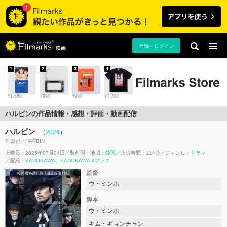
登録・ログイン
映画
1
2
3
4
¥1,650
¥990
¥990
¥7,700
ハルビンの作品情報・感想・評価・動画配信
ハルビン
（
2024
）
하얼빈／HARBIN
上映日：2025年07月04日
製作国・地域：
韓国
上映時間：114分
ジャンル：
ドラマ
配給：
KADOKAWA
KADOKAWA Kプラス
監督
ウ・ミンホ
脚本
ウ・ミンホ
キム・ギョンチャン