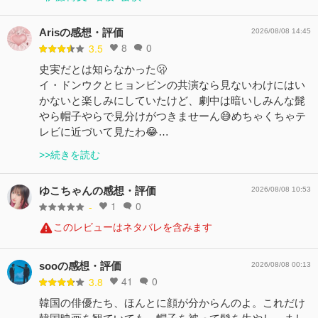
Arisの感想・評価
2026/08/08 14:45
8
0
3.5
史実だとは知らなかった🫢
イ・ドンウクとヒョンビンの共演なら見ないわけにはい
かないと楽しみにしていたけど、劇中は暗いしみんな髭
やら帽子やらで見分けがつきませーん😅めちゃくちゃテ
レビに近づいて見たわ😂…
>>続きを読む
ゆこちゃんの感想・評価
2026/08/08 10:53
1
0
-
このレビューはネタバレを含みます
sooの感想・評価
2026/08/08 00:13
41
0
3.8
韓国の俳優たち、ほんとに顔が分からんのよ。これだけ