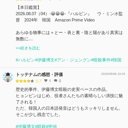
【本日鑑賞】
2026.08.07（04）-😀😀😀-『ハルビン』 ウ・ミンホ監
督 2024年 韓国 Amazon Prime Video
あらゆる物事には＋とー・表と裏・陰と陽があり真実は
無数に…
>>続きを読む
#ハルビン
#伊藤博文
#アン・ジュングン
#暗殺事件
#韓国
トッテナムの感想・評価
2026/08/08 19:20
1
0
3.7
歴史的事件、伊藤博文暗殺の史実ベースの作品。
ヒョンビンはじめ、役者さんたちの素晴らしい演技に魅
了される！
ただ、韓国人の日本語発音はどうもスッキリしません。
そこが少し残念でした。
#伊藤博文
#暗殺
#密偵