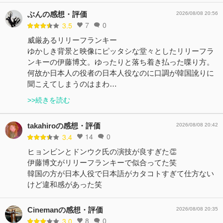
ぶんの感想・評価
2026/08/08 20:56
7
0
3.5
威厳あるリリーフランキー
ゆかしき背景と映像にピッタシな堂々としたリリーフラ
ンキーの伊藤博文。ゆったりと落ち着き払った喋り方。
何故か日本人の役者の日本人役なのに口調が韓国訛りに
聞こえてしまうのはまわ…
>>続きを読む
takahiroの感想・評価
2026/08/08 20:42
14
0
3.4
ヒョンビンとドンウク氏の演技が良すぎた👏
伊藤博文がリリーフランキーで似合ってた笑
韓国の方が日本人役で日本語がカタコトすぎて仕方ない
けど違和感があった笑
Cinemanの感想・評価
2026/08/08 20:35
8
0
3.0