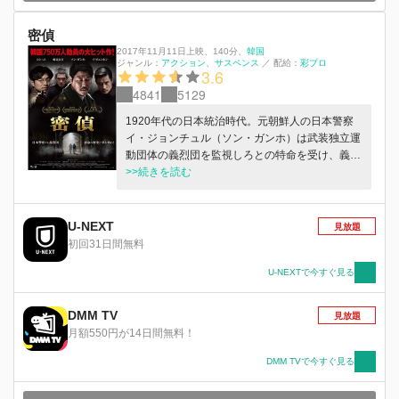
密偵
2017年11月11日上映
、
140分
、
韓国
ジャンル：
アクション
サスペンス
／
配給：
彩プロ
3.6
4841
5129
1920年代の日本統治時代。元朝鮮人の日本警察
イ・ジョンチュル（ソン・ガンホ）は武装独立運
動団体の義烈団を監視しろとの特命を受け、義烈
団のリーダー、キム・ウジン（コン・ユ）に接近
>>続きを読む
する。出処不明の情報が双方間で飛び交い、誰が
密偵なのか分からない中、義烈団は日本統治下の
主要施設を破壊する爆弾を京城（現ソウル）に持
U-NEXT
見放題
ち込む計画を進めていた。そんな中、日本警察は
初回31日間無料
義烈団を追って上海へ。義烈団と日本警察のかく
乱作戦が繰り広げられる緊張感の中、爆弾を積ん
U-NEXTで今すぐ見る
だ列車は国境を越えて京城へ向かうが…。
DMM TV
見放題
月額550円が14日間無料！
DMM TVで今すぐ見る