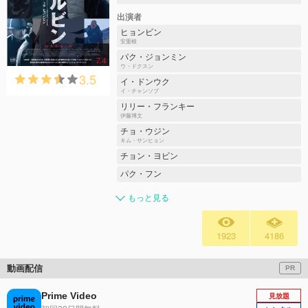
出演者
ヒョンビン
安重根
パク・ジョンミン
ウ・ドクスン
3.5
イ・ドンウク
イ・チャンソプ
リリー・フランキー
伊藤博文
チョ・ウジン
キム・サンヒョン
チョン・ヨビン
パク・フン
もっと見る
1923
4186
動画配信
PR
Prime Video
見放題