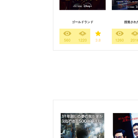
ゴールドランド
捏造され
560
1220
3.8
1260
201