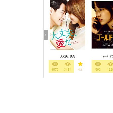
大丈夫、愛だ
ゴールド
4570
3131
4.1
560
122