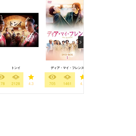
トンイ
ディア・マイ・フレンズ
優しい男
178
2128
4.3
705
1461
4.1
2393
1148
3.