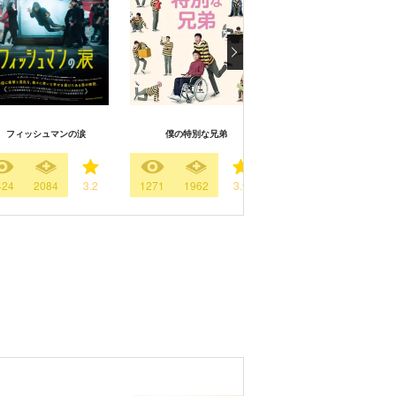
パイレーツ：失われた王家
フィッシュマンの涙
僕の特別な兄弟
宝
424
2084
3.2
1271
1962
3.9
1406
839
3.