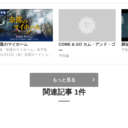
落のマイホーム
COME & GO カム・アンド・ゴ
探
画『奈落のマイホーム』本予告
予
ー
11月11日（金）全国ロードショ
予告編
】
もっと見る
関連記事 1件