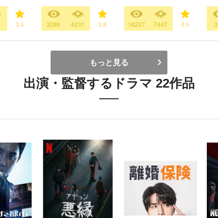
9
3.4
3286
4231
3.8
16227
7447
3.5
3
もっと見る
出演・監督するドラマ 22作品