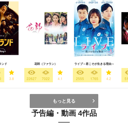
ランド
花郎（ファラン）
ライブ～君こそが生きる理由～
0
3.8
22627
7022
4.1
2555
1765
4.2
5
もっと見る
予告編・動画 4作品