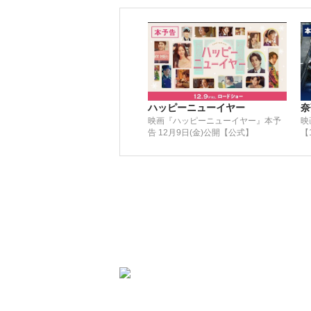
ハッピーニューイヤー
奈
映画『ハッピーニューイヤー』本予
映
告 12月9日(金)公開【公式】
【
ー