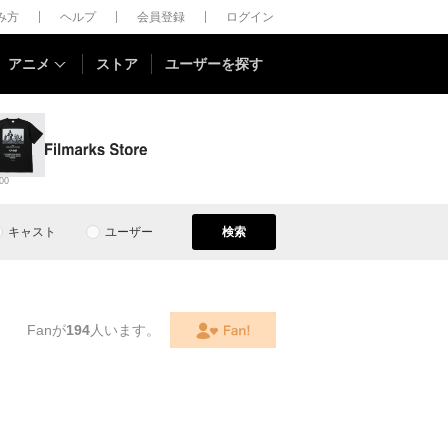
しみ方
ヘルプ
会員登録
ログイン
アニメ
ストア
ユーザーを探す
00
キャスト
ユーザー
検索
Fanが
194
人います。