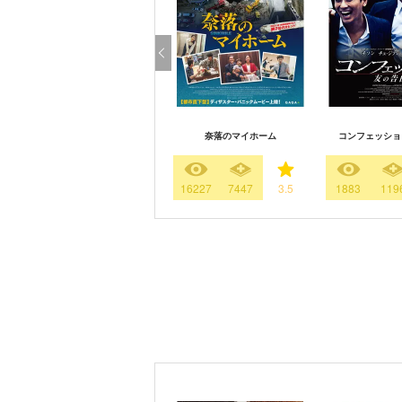
奈落のマイホーム
コンフェッショ
16227
7447
3.5
1883
119