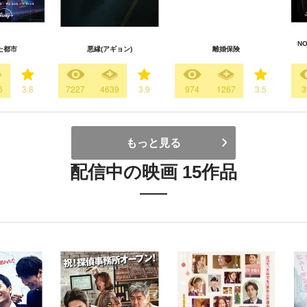
N
た都市
悪縁(アギョン)
離婚保険
6
3.8
7227
4639
3.9
974
1267
3.5
3
もっと見る
配信中の映画 15作品