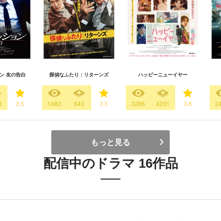
ン 友の告白
探偵なふたり：リターンズ
ハッピーニューイヤー
6
3.5
1482
643
3.5
3286
4231
3.8
2
もっと見る
配信中のドラマ 16作品