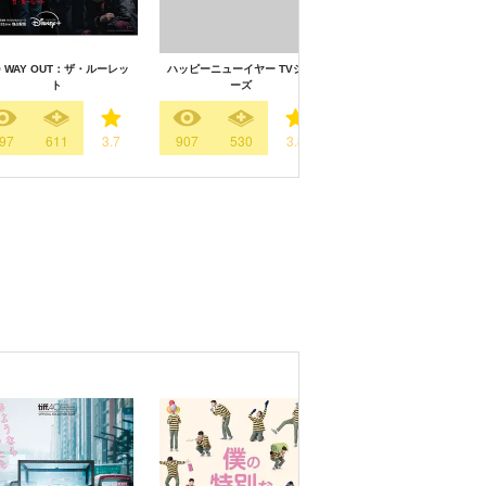
O WAY OUT：ザ・ルーレッ
ハッピーニューイヤー TVシリ
殺人者の買い物リスト
ト
ーズ
97
611
3.7
907
530
3.8
500
451
3.