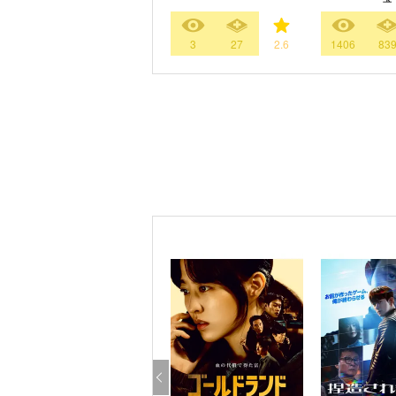
3
27
2.6
1406
83