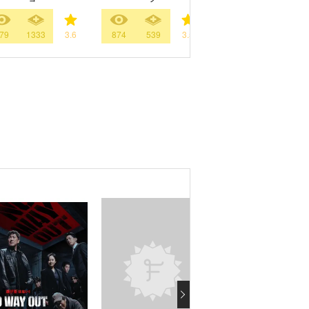
79
1333
3.6
874
539
3.5
1271
1962
3.