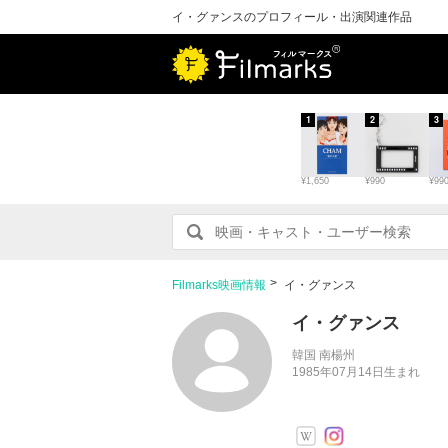
イ・グァンスのプロフィール・出演関連作品
1
2
3
¥1,650
¥990
¥99
Filmarks映画情報
イ・グァンス
イ・グァンス
韓国 南楊州
1985年07月14日生まれ