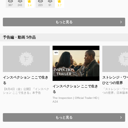
367
243
223
91
3.4
3.7
もっと見る
予告編・動画 5作品
インスペクション ここで生き
ストレンジ・ワ
る
ひとつの世界
インスペクション ここで生き
【8月4日（金）公開】『インスペク
「ストレンジ・ワー
る
ション ここで生きる』本予告
つの世界」日本版本
には大きな秘密があ
The Inspection | Official Trailer HD |
（水・祝）映画館に
A24
もっと見る