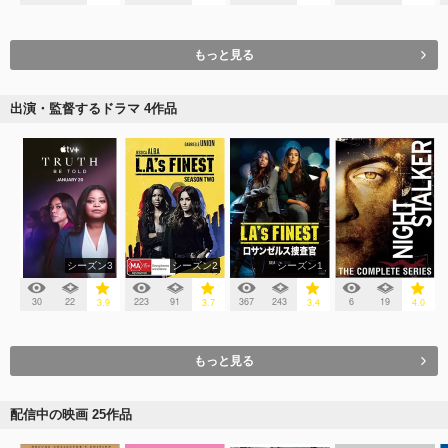
もっと見る
出演・監督するドラマ 4作品
シーズン3
シーズン2
シーズン1
30
22
223
91
367
243
6
19
3.9
3.7
3.4
4.0
もっと見る
配信中の映画 25作品