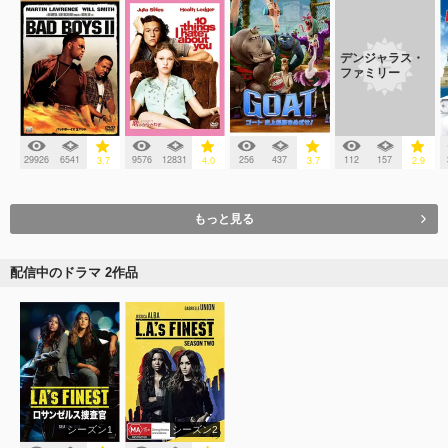
デンジャラス・
ファミリー
29926
6541
9576
12831
256
437
112
157
3.7
4.0
3.7
2.9
もっと見る
配信中のドラマ 2作品
シーズン1
シーズン2