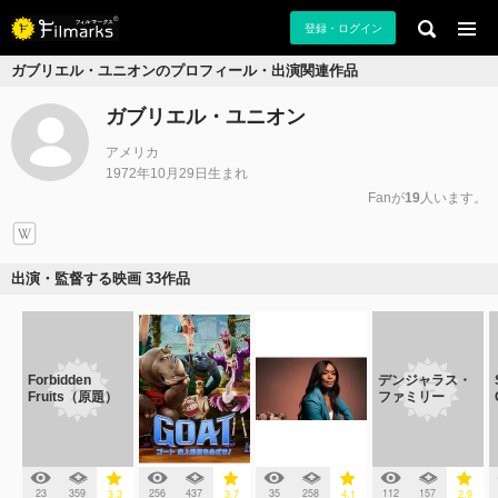
登録・ログイン
ガブリエル・ユニオンのプロフィール・出演関連作品
ガブリエル・ユニオン
アメリカ
1972年10月29日生まれ
Fanが
19
人います。
出演・監督する映画 33作品
Forbidden
デンジャラス・
Fruits（原題）
ファミリー
23
359
256
437
35
258
112
157
3.3
3.7
4.1
2.9