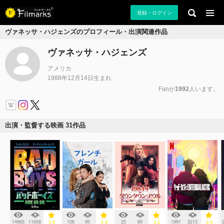
登録・ログイン
ヴァネッサ・ハジェンズのプロフィール・出演関連作品
ヴァネッサ・ハジェンズ
アメリカ
1988年12月14日生まれ
Fanが
1992
人います。
出演・監督する映画 31作品
14965
11608
106
95
25
89
1991
3213
3.9
2.9
3.0
3.9