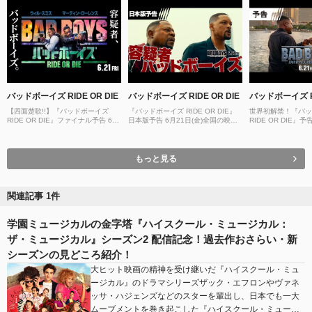
バッドボーイズ RIDE OR DIE
バッドボーイズ RIDE OR DIE
バッドボーイズ RI
【四面楚歌!!】『バッドボーイズ
『バッドボーイズ RIDE OR DIE』
世界初解禁！『バッ
RIDE OR DIE』ファイナル予告 6月
日本版予告 6月21日(金)全国の映画
RIDE OR DIE』予
21日(金)全国の映画館で公開＜予告3
館で公開＜予告2＞
国の映画館で公開＜
＞
もっと見る
関連記事 1件
学園ミュージカルの金字塔『ハイスクール・ミュージカル：
ザ・ミュージカル』シーズン2 配信記念！過去作おさらい・新
シーズンの見どころ紹介！
大ヒット映画の精神を受け継いだ『ハイスクール・ミュ
ージカル』のドラマシリーズザック・エフロンやヴァネ
ッサ・ハジェンズなどのスターを輩出し、日本でも一大
ムーブメントを巻き起こした『ハイスクール・ミュー…