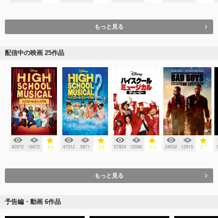
もっと見る
配信中の映画 25作品
82972
16972
47312
5671
57924
12096
24532
12915
3.9
3.9
4.0
3.7
もっと見る
予告編・動画 6作品