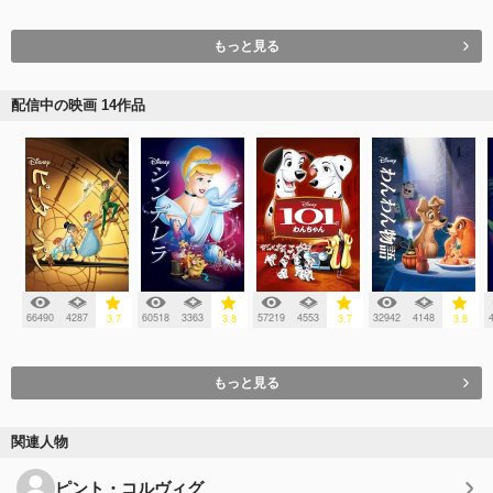
もっと見る
配信中の映画 14作品
66490
4287
60518
3363
57219
4553
32942
4148
3.7
3.8
3.7
3.8
もっと見る
関連人物
ピント・コルヴィグ