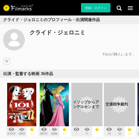
登録・ログイン
クライド・ジェロニミのプロフィール・出演関連作品
クライド・ジェロニミ
Fanが
39
人います。
出演・監督する映画 36作品
イソップからア
交通戦争裁判
ンデルセンまで
57219
4553
49701
3696
-
11
15
12
3.7
3.7
-
3.0