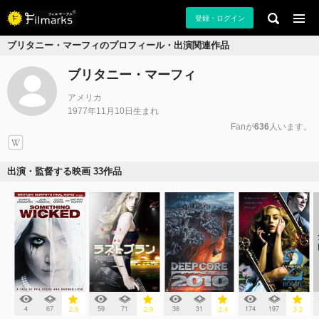
登録・ログイン
ブリタニー・マーフィのプロフィール・出演関連作品
ブリタニー・マーフィ
アメリカ
1977年11月10日生まれ
Fanが
636
人います。
出演・監督する映画 33作品
4
67
59
71
38
31
174
197
2.9
2.9
2.4
3.2