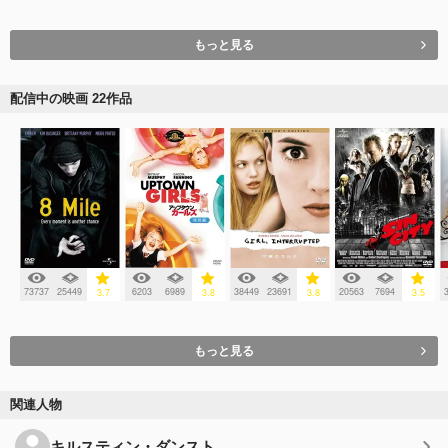
もっと見る
配信中の映画 22作品
73737
25449
6203
6989
38449
23691
20563
7694
3.7
3.8
3.8
3.5
もっと見る
関連人物
キルスティン・ダンスト