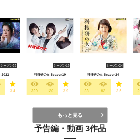
シーズン22
シーズン19
シーズン24
2022
科捜研の女 Season19
科捜研の女 Season24
3
3.4
329
120
3.9
231
82
3.5
2
もっと見る
予告編・動画 3作品