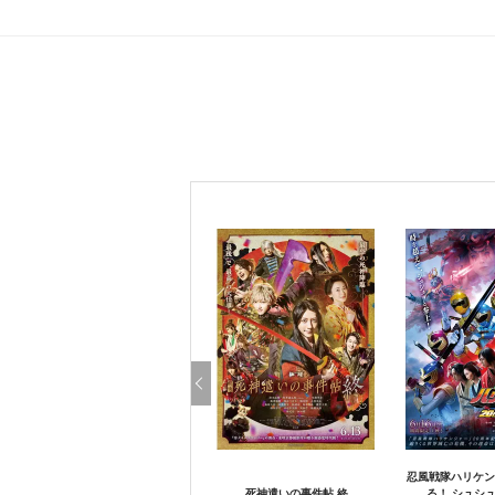
忍風戦隊ハリケン
死神遣いの事件帖 終
る！ シュシュ