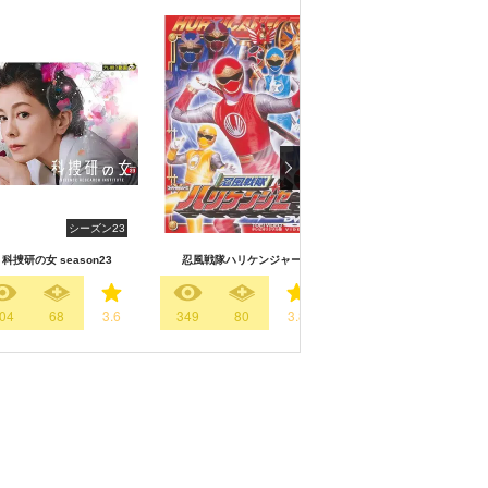
シーズン23
シーズン2
科捜研の女 season23
忍風戦隊ハリケンジャー
科捜研の女 season21
04
68
3.6
349
80
3.8
268
79
3.