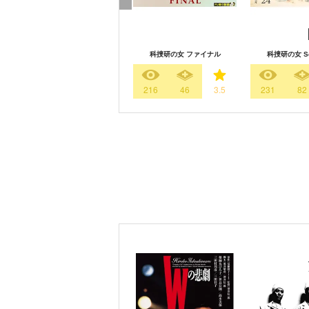
科捜研の女 ファイナル
科捜研の女 Se
216
46
3.5
231
82