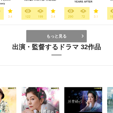
YEARS AFTER
sary
9
3.4
122
199
3.4
290
72
3.1
1
もっと見る
出演・監督するドラマ 32作品