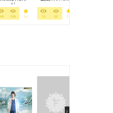
ッ！
909
309
3.4
15
22
3.3
27
28
3.