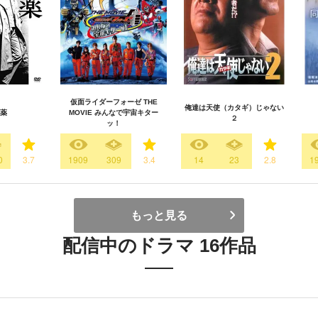
仮面ライダーフォーゼ THE
俺達は天使（カタギ）じゃない
薬
MOVIE みんなで宇宙キター
２
ッ！
0
3.7
1909
309
3.4
14
23
2.8
1
もっと見る
配信中のドラマ 16作品