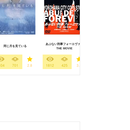
あぶない刑事フォーエヴァー
同じ月を見ている
地獄
THE MOVIE
934
701
2.8
1812
425
3.4
440
413
3.