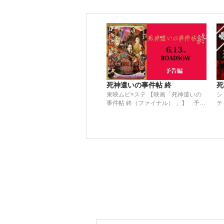
死神遣いの事件帖 終
死
東映ムビ×ステ 【映画「死神遣いの
シ
事件帖 終（ファイナル） 」】 予告
テ
編
ル