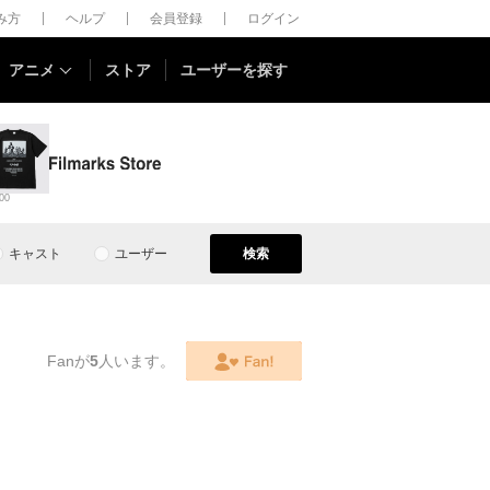
しみ方
ヘルプ
会員登録
ログイン
アニメ
ストア
ユーザーを探す
00
キャスト
ユーザー
検索
Fanが
5
人います。