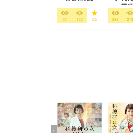
anniver
67
122
3.5
288
27