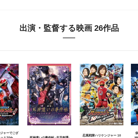
出演・監督する映画 26作品
ジャーでござ
仮
忍風戦隊ハリケンジャー 10
ッと20th
死神遣いの事件帖 -月花奇譚-
M