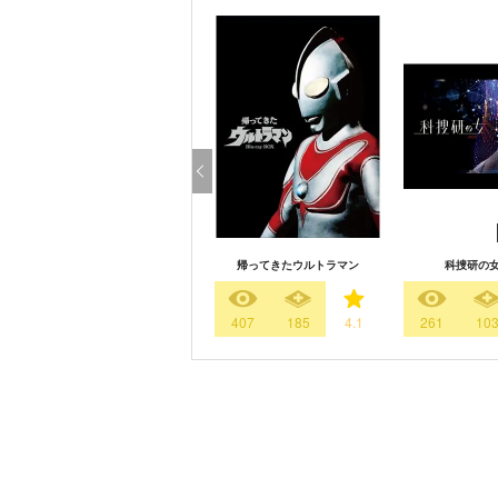
帰ってきたウルトラマン
科捜研の女 
407
185
4.1
261
10