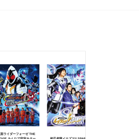
面ライダーフォーゼ THE
OVIE みんなで宇宙キター
超忍者隊イナズマ!! SPARK
超忍者隊イナズマ！