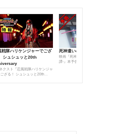
風戦隊ハリケンジャーでござ
死神遣いの事件帖 -月花奇譚-
死神
映画『死神遣いの事件帖 -月花奇
映画
 シュシュッと20th
譚-』本予告（2022年11月18日公
譚-』
iversary
開）
シネクスト『忍風戦隊ハリケンジャ
ござる！ シュシュッと20th
niversary』超特報！