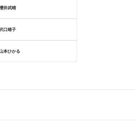
櫻井武晴
沢口靖子
山本ひかる