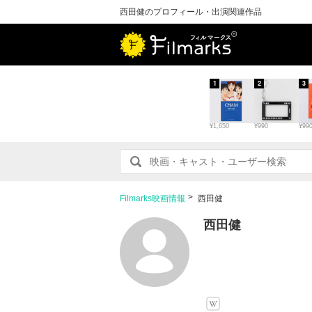
西田健のプロフィール・出演関連作品
1
2
3
¥1,650
¥990
¥99
Filmarks映画情報
西田健
西田健