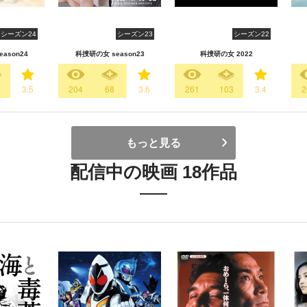
シーズン24
シーズン23
シーズン22
ason24
科捜研の女 season23
科捜研の女 2022
3.5
204
68
3.6
261
103
3.4
2
もっと見る
配信中の映画 18作品