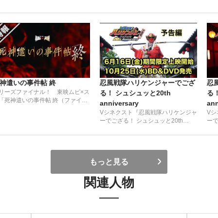
神遣いの事件帖 終
忍風戦隊ハリケンジャーでござ
忍
リーズファイナル！ 東映ムビ×ス
る！ シュシュッと20th
る！
「死神遣いの事件帖 終（ファイナ
anniversary
ann
）」 特報
Vシネクスト『忍風戦隊ハリケンジャ
V
ーでござる！ シュシュッと20th
ーで
Anniversary』予告編
An
もっと見る
関連人物