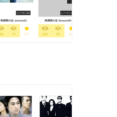
シーズン21
シーズン20
シーズン1
科捜研の女 season21
科捜研の女 Season20
科捜研の女 Season19
68
79
3.7
253
50
3.6
329
120
3.