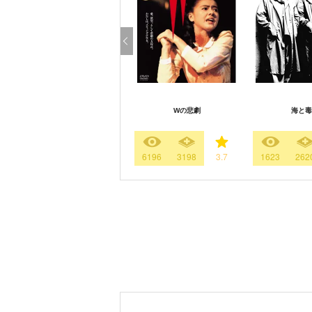
Wの悲劇
海と毒
6196
3198
3.7
1623
262