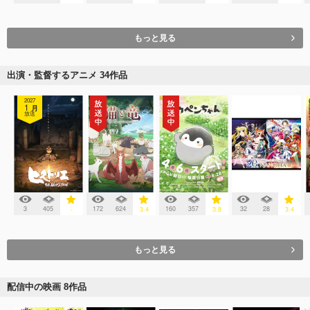
もっと見る
出演・監督するアニメ 34作品
2027
1
月
放送
3
405
172
624
160
357
32
28
-
3.4
3.8
3.4
もっと見る
配信中の映画 8作品