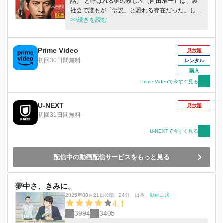
話）”と呼ばれる謎の殺し屋（岡田准一）は、裏
社会で誰もが「伝説」と恐れる存在だった。しか
し、ちょっと仕事をし過ぎた彼に、ボス（佐藤浩
>>続きを読む
市）はある指令を与える。 「一年間、一般人と
して普通に暮らせ。休業中に誰かを殺したら、俺
がお前を殺す」ファブルは、佐藤アキラという偽
Prime Video
見放題
名を使い、相棒のヨウコ（木村文乃）と共に生ま
初回30日間無料
レンタル
れて初めて一般人として街に溶け込む生活を始め
購入
る。インコを飼ったり、バイトしたり…。 殺し
Prime Videoで今すぐ見る
を封じ、《普通》を満喫し始めた矢先、ファブル
の命を狙う裏社会の組織や、ファブルに助けを求
U-NEXT
める者たちが次々に現れ、事態は思わぬ方向へ急
見放題
発進する！ 【絶対に殺してはいけない】指令の
初回31日間無料
もと、絶体絶命のピンチを切り抜け平和に暮らせ
U-NEXTで今すぐ見る
るのか―？！
配信中の動画配信サービスをもっと見る
夢中さ、きみに。
2025年08月21日公開
、
24分
、
日本
、
動画工房
4.1
3994
3405