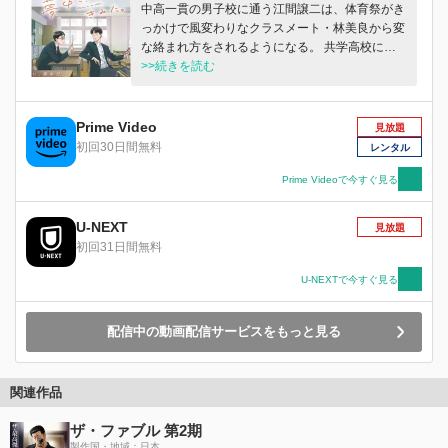
中高一貫の男子校に通う江間譲二は、体育祭がき
っかけで風変わりなクラスメート・林美良から変
な絡まれ方をされるようになる。 共学高校に通
う目高優一は、校内で忌み嫌われている不気味キ
>>続きを読む
ャラ・二階堂明が後ろの席になり、憂鬱な気分を
抱えていた……。 思春期ならではの人間模様が
織りなすオムニバス・ストーリー。
Prime Video
見放題
初回30日間無料
レンタル
Prime Videoで今すぐ見る
U-NEXT
見放題
初回31日間無料
U-NEXTで今すぐ見る
配信中の動画配信サービスをもっと見る
関連作品
ザ・ファブル 第2期
製作国・地域：日本