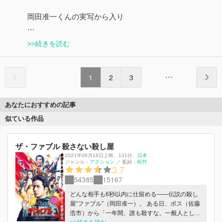
岡田准一くんの実写から入り
…
>>続きを読む
1
2
3
あなたにおすすめの記事
似ている作品
ザ・ファブル 殺さない殺し屋
2021年06月18日上映
、
131分
、
日本
ジャンル：
アクション
／
配給：
松竹
3.7
54385
15167
どんな相手も6秒以内に仕留める――伝説の殺し
屋“ファブル”（岡田准一）。 ある日、ボス（佐藤
浩市）から「一年間、誰も殺すな。一般人とし