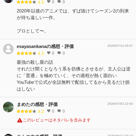
0
0
4.0
2020年以後のアニメでは、ずば抜けてシーズン2の到来
が待ち遠しい一作。
プロとして〜。
esayasankanaの感想・評価
2026/07/14 03:07
0
0
4.3
最強の殺し屋の話
それだけ聞くとなろう系を彷彿とさせるが、主人公は逆
に「普通」を極めていく、その過程が熱く面白い
YouTubeで公式が全話無料で配信してるから見るだけ損
はしない
まめたの感想・評価
2026/07/03 22:04
0
0
4.2
このレビューはネタバレを含みます
2026/06/12 03:14