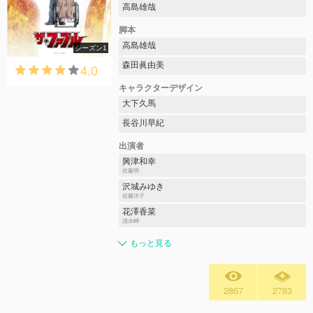
高島雄哉
脚本
高島雄哉
シーズン1
森田眞由美
4.0
キャラクターデザイン
大下久馬
長谷川早紀
出演者
興津和幸
佐藤明
沢城みゆき
佐藤洋子
花澤香菜
清水岬
もっと見る
2867
2783