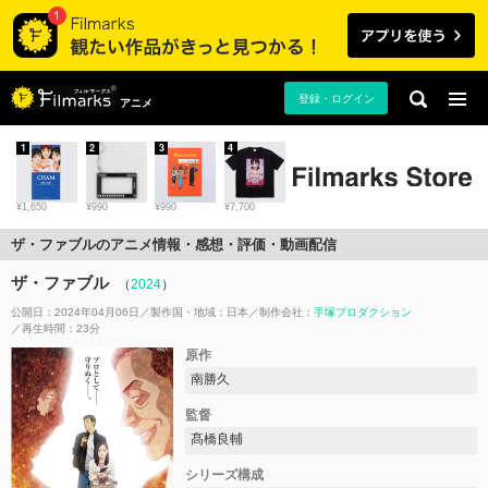
登録・ログイン
アニメ
1
2
3
4
¥1,650
¥990
¥990
¥7,700
ザ・ファブルのアニメ情報・感想・評価・動画配信
ザ・ファブル
（
2024
）
公開日：2024年04月06日
製作国・地域：
日本
制作会社：
手塚プロダクション
再生時間：23分
原作
南勝久
監督
髙橋良輔
シリーズ構成