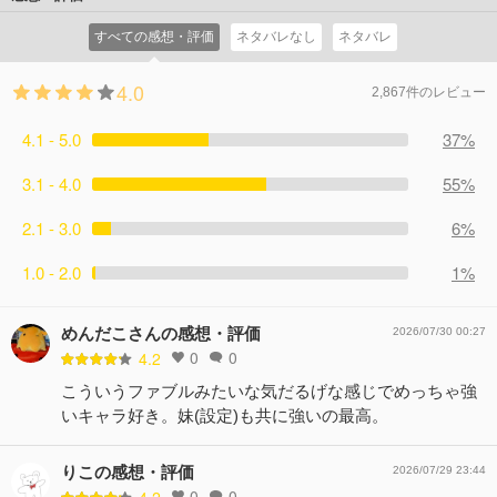
プロとしての資質を見せつけ…。
た翌日、 明は海老原から呼び出される。 連れられたのは
コメント18件
拍手55回
すべての感想・評価
ネタバレなし
ネタバレ
ある港の倉庫。 普通に暮らしたいと願う明に、早くもピン
チが訪れる──。
4.0
コメント17件
拍手46回
2,867件のレビュー
4.1 - 5.0
37%
3.1 - 4.0
55%
2.1 - 3.0
6%
1.0 - 2.0
1%
めんだこさんの感想・評価
2026/07/30 00:27
0
0
4.2
こういうファブルみたいな気だるげな感じでめっちゃ強
いキャラ好き。妹(設定)も共に強いの最高。
りこの感想・評価
2026/07/29 23:44
0
0
4.2