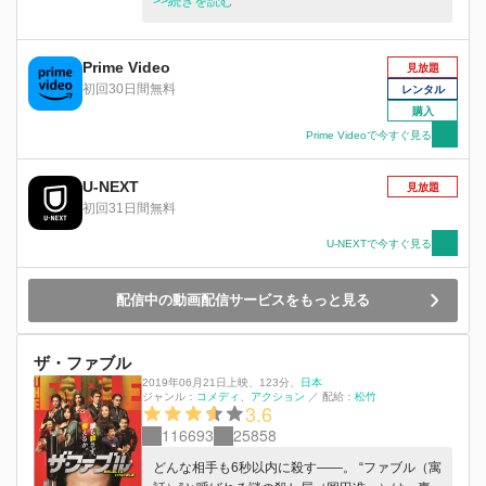
て“普通”に生きろ」と命じられ、佐藤アキラとい
>>続きを読む
う偽名で、相棒・ヨウコ（木村文乃）と共に一般
人のフリをして暮らし始める。猫舌で変わり者の
アキラは、今日もバイト先の社長（佐藤二朗）と
Prime Video
見放題
同僚のミサキ（山本美月）と関わりながら＜プロ
初回30日間無料
レンタル
の普通＞を極めるため奮闘中。 一方この街で
購入
は、表向きは子供を守るNPO代表だが、裏では緻
Prime Videoで今すぐ見る
密な計画で若者を殺す最狂の男・宇津帆（堤真
一）が暗躍。凄腕の殺し屋・鈴木（安藤政信）と
U-NEXT
共に、かつて弟を殺した因縁の敵・ファブルへの
見放題
復讐に燃えていた。 同じ頃アキラは、4年前のあ
初回31日間無料
る事件で自分が救えなかった車椅子の少女・ヒナ
U-NEXTで今すぐ見る
コ（平手友梨奈）と偶然再会し、これが後に大騒
動へと発展する――！
配信中の動画配信サービスをもっと見る
ザ・ファブル
2019年06月21日上映
、
123分
、
日本
ジャンル：
コメディ
アクション
／
配給：
松竹
3.6
116693
25858
どんな相手も6秒以内に殺す――。 “ファブル（寓