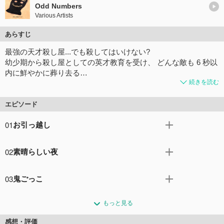
Odd Numbers
Various Artists
あらすじ
最強の天才殺し屋...でも殺してはいけない?
幼少期から殺し屋としての英才教育を受け、 どんな敵も 6 秒以
内に鮮やかに葬り去る…
続きを読む
エピソード
01
お引っ越し
最強の天才殺し屋・通称“ファブル”ある日、仕事を終え
02
素晴らしい夜
た“ファブル”は、組織のボスに一年間の殺し屋休業生活を
命じられる。普通の生活を送るため、佐藤明と名前を変
佐藤兄妹、真黒組組長・浜田、若頭・海老原と対面。お互
え、組織では相棒を務める洋子と共に、いざ、大阪にお引
03
鬼ごっこ
いが干渉しないことを条件に、組が用意した家での新生活
っ越し。２人は、一年間大阪でお世話になる真黒組の門戸
がスタートする。しかし、不穏な空気が2人を放ってはお
「プロとしてペットを飼え」 ボスからの次なる命を受け佐
を叩くのだった──。
かない──。大阪初日の夜。街の探索がてら、近所のバー
もっと見る
藤兄妹はペットショップへ。 そこでも、チンピラに追われ
コメント39件
拍手71回
でお酒を飲んだ帰り道チンピラ 2 人に絡まれる明。だが、
る明…だったが。 無事ペットのインコ“カシラ”を迎え入れ
感想・評価