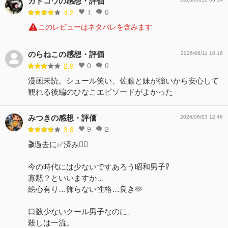
カトコウの感想・評価
1
0
4.2
このレビューはネタバレを含みます
のらねこの感想・評価
2026/06/11 16:16
0
0
2.9
漫画未読。シュール笑い、佐藤と妹が強いから安心して
観れる後編のひなこエピソードがよかった
みつきの感想・評価
2026/06/03 12:46
9
2
3.8
🎬過去に✅済み🙆‍♀️
今の時代には少ないですあろう昭和男子⁉︎
寡黙？といいますか…
絵心有り…飾らない性格…良き🫶
口数少ないクール男子なのに、
殺しは一流。