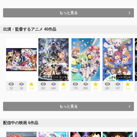
もっと見る
出演・監督するアニメ 40作品
シーズン5
シーズン2
32
28
331
340
175
290
281
147
3.4
3.7
3.3
3.8
もっと見る
配信中の映画 6作品