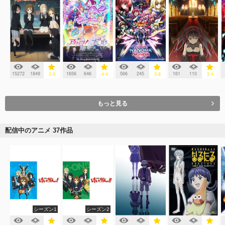
15272
1849
1656
646
566
245
161
110
3.9
4.4
3.8
3.4
もっと見る
配信中のアニメ 37作品
シーズン1
シーズン2