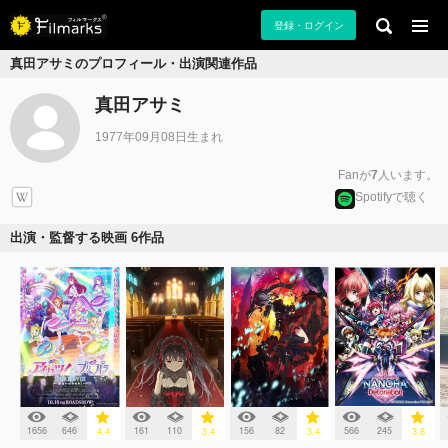
登録・ログイン
真田アサミのプロフィール・出演関連作品
真田アサミ
1977年09月08日生まれ
Fanが
7
人います。
Spotifyで聴く
出演・監督する映画 6作品
1656
646
161
110
156
82
566
245
4.4
3.4
3.4
3.8