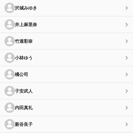
沢城みゆき
井上麻里奈
竹達彩奈
小林ゆう
橘公司
子安武人
内田真礼
新谷良子