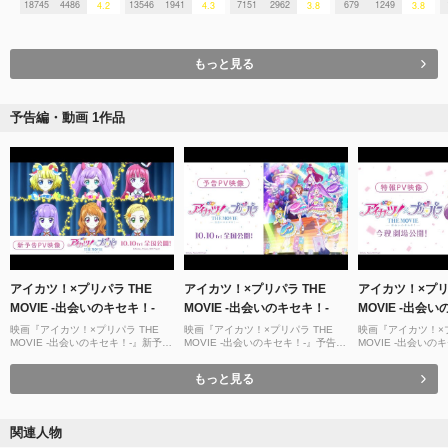
18745
4486
13546
1941
7151
2962
679
1249
4.2
4.3
3.8
3.8
もっと見る
予告編・動画 1作品
アイカツ！×プリパラ THE
アイカツ！×プリパラ THE
アイカツ！×プリ
MOVIE -出会いのキセキ！-
MOVIE -出会いのキセキ！-
MOVIE -出会
映画『アイカツ！×プリパラ THE
映画『アイカツ！×プリパラ THE
映画『アイカツ！×プ
MOVIE -出会いのキセキ！-』新予告
MOVIE -出会いのキセキ！-』予告
MOVIE -出会いのキ
PV【10月10日全国公開！】
PV【10月10日全国公開！】
PV【2025年秋全
もっと見る
関連人物